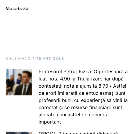
Vezi articolul
CELE MAI CITITE ARTICOLE
Profesorul Petruț Rizea: O profesoară a
luat nota 4.90 la Titularizare, iar după
contestații nota a ajuns la 8.70 / Astfel
de erori îmi arată ce entuziasmați sunt
profesorii buni, cu experiență să vină la
corectat și ce resurse financiare sunt
alocate unui astfel de concurs
important
OFICIAL Prima de carieră didactică