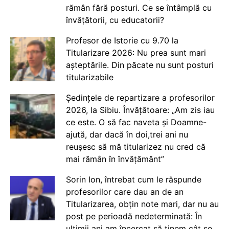
rămân fără posturi. Ce se întâmplă cu
învățătorii, cu educatorii?
Profesor de Istorie cu 9.70 la
Titularizare 2026: Nu prea sunt mari
așteptările. Din păcate nu sunt posturi
titularizabile
Ședințele de repartizare a profesorilor
2026, la Sibiu. Învățătoare: „Am zis iau
ce este. O să fac naveta și Doamne-
ajută, dar dacă în doi,trei ani nu
reușesc să mă titularizez nu cred că
mai rămân în învățământ”
Sorin Ion, întrebat cum le răspunde
profesorilor care dau an de an
Titularizarea, obțin note mari, dar nu au
post pe perioadă nedeterminată: În
ultimii ani am încercat să ținem cât se