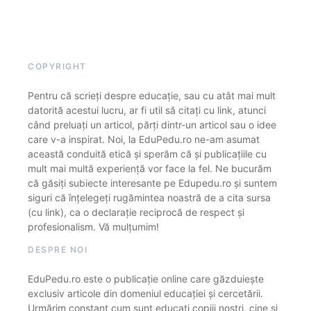
COPYRIGHT
Pentru că scrieți despre educație, sau cu atât mai mult
datorită acestui lucru, ar fi util să citați cu link, atunci
când preluați un articol, părți dintr-un articol sau o idee
care v-a inspirat. Noi, la EduPedu.ro ne-am asumat
această conduită etică și sperăm că și publicațiile cu
mult mai multă experiență vor face la fel. Ne bucurăm
că găsiți subiecte interesante pe Edupedu.ro și suntem
siguri că înțelegeți rugămintea noastră de a cita sursa
(cu link), ca o declarație reciprocă de respect și
profesionalism. Vă mulțumim!
DESPRE NOI
EduPedu.ro este o publicație online care găzduiește
exclusiv articole din domeniul educației și cercetării.
Urmărim constant cum sunt educați copiii noștri, cine și