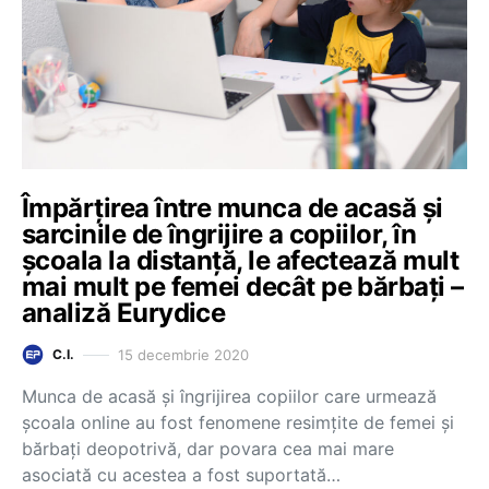
Împărțirea între munca de acasă și
sarcinile de îngrijire a copiilor, în
școala la distanță, le afectează mult
mai mult pe femei decât pe bărbați –
analiză Eurydice
15 decembrie 2020
C.I.
Munca de acasă și îngrijirea copiilor care urmează
școala online au fost fenomene resimțite de femei și
bărbați deopotrivă, dar povara cea mai mare
asociată cu acestea a fost suportată…