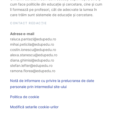
cum face politicile din educație și cercetare, cine și cum
îi formează pe profesori, cât de adecvate la lumea în
care trăim sunt sistemele de educație și cercetare.
CONTACT REDACȚIE
Adrese e-mail
raluca.pantazi@edupedu.ro
mihai.peticila@edupedu.ro
costin.ionescu@edupedu.ro
alexa.stanescu@edupedu.ro
diana.ghimisi@edupedu.ro
stefan.lefter@edupedu.ro
ramona.florea@edupedu.ro
Notă de informare cu privire la prelucrarea de date
personale prin intermediul site-ului
Politica de cookie
Modifică setarile cookie-urilor