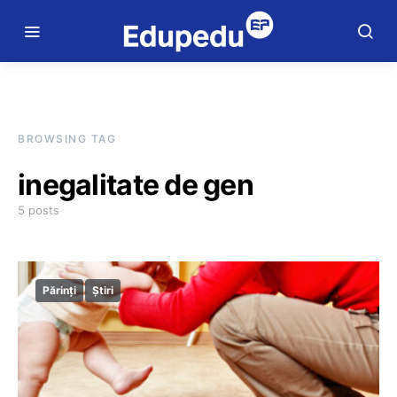
BROWSING TAG
inegalitate de gen
5 posts
Părinți
Știri