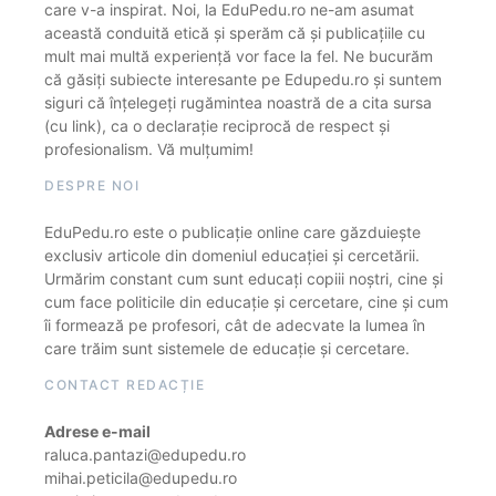
care v-a inspirat. Noi, la EduPedu.ro ne-am asumat
această conduită etică și sperăm că și publicațiile cu
mult mai multă experiență vor face la fel. Ne bucurăm
că găsiți subiecte interesante pe Edupedu.ro și suntem
siguri că înțelegeți rugămintea noastră de a cita sursa
(cu link), ca o declarație reciprocă de respect și
profesionalism. Vă mulțumim!
DESPRE NOI
EduPedu.ro este o publicație online care găzduiește
exclusiv articole din domeniul educației și cercetării.
Urmărim constant cum sunt educați copiii noștri, cine și
cum face politicile din educație și cercetare, cine și cum
îi formează pe profesori, cât de adecvate la lumea în
care trăim sunt sistemele de educație și cercetare.
CONTACT REDACȚIE
Adrese e-mail
raluca.pantazi@edupedu.ro
mihai.peticila@edupedu.ro