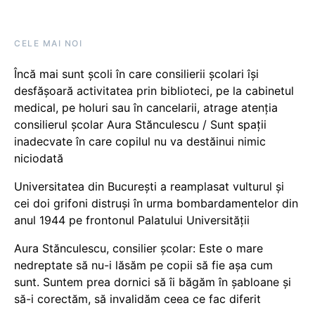
CELE MAI NOI
Încă mai sunt școli în care consilierii școlari își
desfășoară activitatea prin biblioteci, pe la cabinetul
medical, pe holuri sau în cancelarii, atrage atenția
consilierul școlar Aura Stănculescu / Sunt spații
inadecvate în care copilul nu va destăinui nimic
niciodată
Universitatea din București a reamplasat vulturul și
cei doi grifoni distruși în urma bombardamentelor din
anul 1944 pe frontonul Palatului Universității
Aura Stănculescu, consilier școlar: Este o mare
nedreptate să nu-i lăsăm pe copii să fie așa cum
sunt. Suntem prea dornici să îi băgăm în șabloane și
să-i corectăm, să invalidăm ceea ce fac diferit