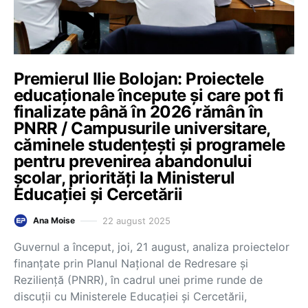
Premierul Ilie Bolojan: Proiectele
educaționale începute și care pot fi
finalizate până în 2026 rămân în
PNRR / Campusurile universitare,
căminele studențești și programele
pentru prevenirea abandonului
școlar, priorități la Ministerul
Educației și Cercetării
22 august 2025
Ana Moise
Guvernul a început, joi, 21 august, analiza proiectelor
finanțate prin Planul Național de Redresare și
Reziliență (PNRR), în cadrul unei prime runde de
discuții cu Ministerele Educației și Cercetării,