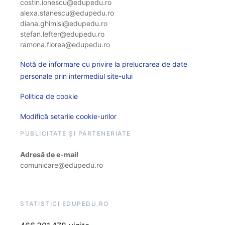
costin.ionescu@edupedu.ro
alexa.stanescu@edupedu.ro
diana.ghimisi@edupedu.ro
stefan.lefter@edupedu.ro
ramona.florea@edupedu.ro
Notă de informare cu privire la prelucrarea de date
personale prin intermediul site-ului
Politica de cookie
Modifică setarile cookie-urilor
PUBLICITATE ȘI PARTENERIATE
Adresă de e-mail
comunicare@edupedu.ro
STATISTICI EDUPEDU.RO