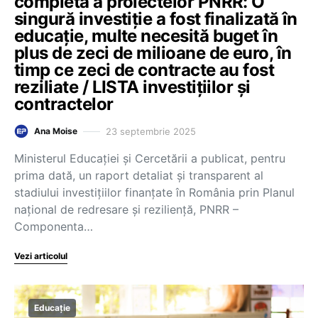
completă a proiectelor PNRR: O
singură investiție a fost finalizată în
educație, multe necesită buget în
plus de zeci de milioane de euro, în
timp ce zeci de contracte au fost
reziliate / LISTA investițiilor și
contractelor
23 septembrie 2025
Ana Moise
Ministerul Educației și Cercetării a publicat, pentru
prima dată, un raport detaliat și transparent al
stadiului investițiilor finanțate în România prin Planul
național de redresare și reziliență, PNRR –
Componenta…
Vezi articolul
Educație