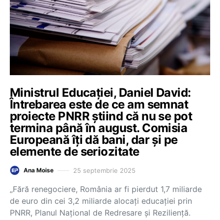
Ministrul Educației, Daniel David:
Întrebarea este de ce am semnat
proiecte PNRR știind că nu se pot
termina până în august. Comisia
Europeană îți dă bani, dar și pe
elemente de seriozitate
25 septembrie 2025
Ana Moise
„Fără renegociere, România ar fi pierdut 1,7 miliarde
de euro din cei 3,2 miliarde alocați educației prin
PNRR, Planul Național de Redresare și Reziliență.