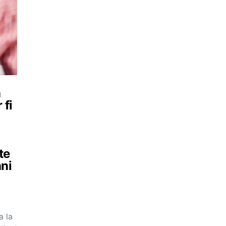
a
 fi
n
te
ani
a la