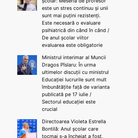
școlar: Meseria de profesor
este un stres continuu și unii
sunt mai puțini rezistenți.
Este necesară o evaluare
psihiatrică din când în când /
De anul școlar viitor
evaluarea este obligatorie
Ministrul interimar al Muncii
Dragos Pîslaru: În urma
ultimelor discuții cu ministrul
Educației lucrurile sunt mult
îmbunătățite față de varianta
publicată pe 17 iulie /
Sectorul educației este
crucial
Directoarea Violeta Estrella
Bontilă: Anul școlar care
tocmai s-a încheiat a fost,