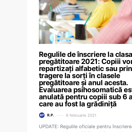
Regulile de înscriere la clas
pregătitoare 2021: Copiii vor
repartizați alfabetic sau pri
tragere la sorți în clasele
pregătitoare și anul acesta.
Evaluarea psihosomatică es
anulată pentru copiii sub 6 
care au fost la grădiniță
6 februarie 2021
R.P.
UPDATE: Regulile oficiale pentru înscriere