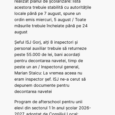
realizat planul de școlarizare: lista
acestora trebuie stabilită cu autoritățile
locale până pe 7 august, spune un
ordin emis miercuri, 5 august / Toate
măsurile trebuie încheiate până pe 24
august
Șeful ISJ Gorj, alți 8 inspectori și
personal auxiliar trebuie să returneze
peste 55.000 de lei, bani acordați
pentru decontarea navetei, timp de
peste un an / Inspectorul general,
Marian Staicu: La vremea aceea nu
eram inspector șef. ISJ ne-a cerut să
depunem documente pentru
decontarea navetei
Program de afterschool pentru unii
elevi din sectorul 1 în anul școlar 2026-
2027, adoptat de Consiliul Local: