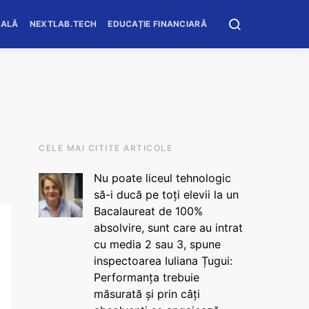
OALĂ
NEXTLAB.TECH
EDUCAȚIE FINANCIARĂ
CELE MAI CITITE ARTICOLE
Nu poate liceul tehnologic
să-i ducă pe toți elevii la un
Bacalaureat de 100%
absolvire, sunt care au intrat
cu media 2 sau 3, spune
inspectoarea Iuliana Țugui:
Performanța trebuie
măsurată și prin câți