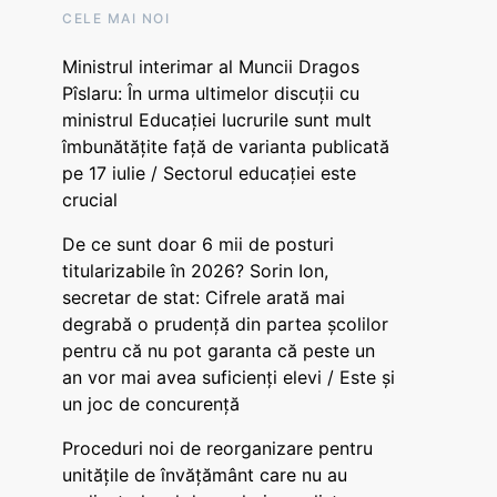
CELE MAI NOI
Ministrul interimar al Muncii Dragos
Pîslaru: În urma ultimelor discuții cu
ministrul Educației lucrurile sunt mult
îmbunătățite față de varianta publicată
pe 17 iulie / Sectorul educației este
crucial
De ce sunt doar 6 mii de posturi
titularizabile în 2026? Sorin Ion,
secretar de stat: Cifrele arată mai
degrabă o prudență din partea școlilor
pentru că nu pot garanta că peste un
an vor mai avea suficienți elevi / Este și
un joc de concurență
Proceduri noi de reorganizare pentru
unitățile de învățământ care nu au