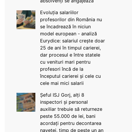
absolvenți se angajează
Evoluția salariilor
profesorilor din România nu
se încadrează în niciun
model european - analiză
Eurydice: salariul crește doar
25 de ani în timpul carierei,
dar procesul e între statele
cu venituri mari pentru
profesori încă de la
începutul carierei și cele cu
cele mai mici salarii
Șeful ISJ Gorj, alți 8
inspectori și personal
auxiliar trebuie să returneze
peste 55.000 de lei, bani
acordați pentru decontarea
navetei, timp de peste un an