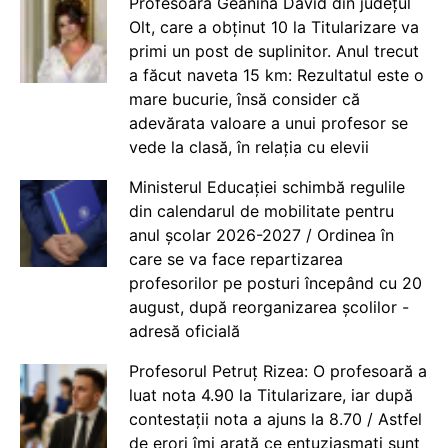
Profesoara Geanina David din județul
Olt, care a obținut 10 la Titularizare va
primi un post de suplinitor. Anul trecut
a făcut naveta 15 km: Rezultatul este o
mare bucurie, însă consider că
adevărata valoare a unui profesor se
vede la clasă, în relația cu elevii
Ministerul Educației schimbă regulile
din calendarul de mobilitate pentru
anul școlar 2026-2027 / Ordinea în
care se va face repartizarea
profesorilor pe posturi începând cu 20
august, după reorganizarea școlilor -
adresă oficială
Profesorul Petruț Rizea: O profesoară a
luat nota 4.90 la Titularizare, iar după
contestații nota a ajuns la 8.70 / Astfel
de erori îmi arată ce entuziasmați sunt