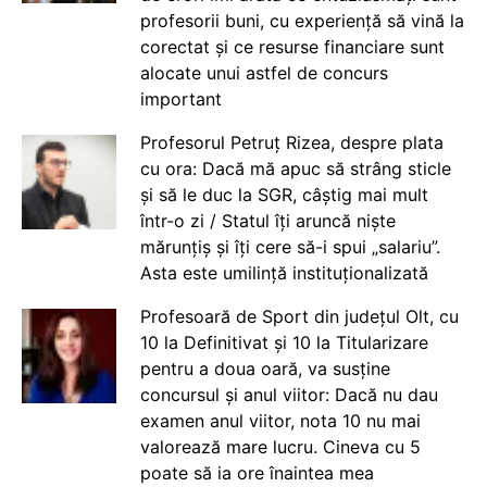
profesorii buni, cu experiență să vină la
corectat și ce resurse financiare sunt
alocate unui astfel de concurs
important
Profesorul Petruț Rizea, despre plata
cu ora: Dacă mă apuc să strâng sticle
și să le duc la SGR, câștig mai mult
într-o zi / Statul îți aruncă niște
mărunțiș și îți cere să-i spui „salariu”.
Asta este umilință instituționalizată
Profesoară de Sport din județul Olt, cu
10 la Definitivat și 10 la Titularizare
pentru a doua oară, va susține
concursul și anul viitor: Dacă nu dau
examen anul viitor, nota 10 nu mai
valorează mare lucru. Cineva cu 5
poate să ia ore înaintea mea