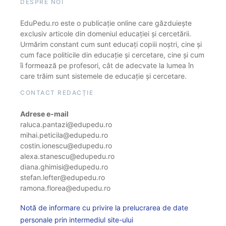
DESPRE NOI
EduPedu.ro este o publicație online care găzduiește
exclusiv articole din domeniul educației și cercetării.
Urmărim constant cum sunt educați copiii noștri, cine și
cum face politicile din educație și cercetare, cine și cum
îi formează pe profesori, cât de adecvate la lumea în
care trăim sunt sistemele de educație și cercetare.
CONTACT REDACȚIE
Adrese e-mail
raluca.pantazi@edupedu.ro
mihai.peticila@edupedu.ro
costin.ionescu@edupedu.ro
alexa.stanescu@edupedu.ro
diana.ghimisi@edupedu.ro
stefan.lefter@edupedu.ro
ramona.florea@edupedu.ro
Notă de informare cu privire la prelucrarea de date
personale prin intermediul site-ului