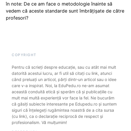
în note: De ce am face o metodologie înainte să
vedem că aceste standarde sunt îmbrățișate de către
profesori?
COPYRIGHT
Pentru că scrieți despre educație, sau cu atât mai mult
datorită acestui lucru, ar fi util să citați cu link, atunci
când preluați un articol, părți dintr-un articol sau o idee
care v-a inspirat. Noi, la EduPedu.ro ne-am asumat
această conduită etică și sperăm că și publicațiile cu
mult mai multă experiență vor face la fel. Ne bucurăm
că găsiți subiecte interesante pe Edupedu.ro și suntem
siguri că înțelegeți rugămintea noastră de a cita sursa
(cu link), ca o declarație reciprocă de respect și
profesionalism. Vă mulțumim!