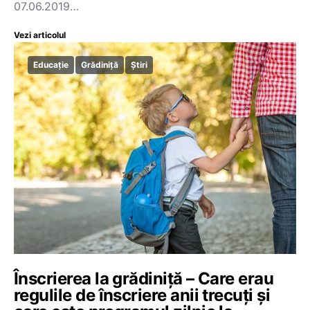
07.06.2019…
Vezi articolul
Educație
Grădiniță
Știri
Înscrierea la grădiniță – Care erau
regulile de înscriere anii trecuți și