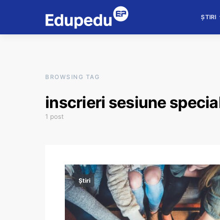
ȘTIRI
BROWSING TAG
inscrieri sesiune specia
1 post
Știri