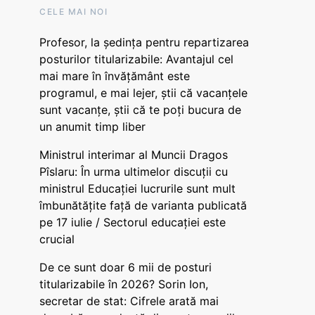
CELE MAI NOI
Profesor, la ședința pentru repartizarea
posturilor titularizabile: Avantajul cel
mai mare în învățământ este
programul, e mai lejer, știi că vacanțele
sunt vacanţe, știi că te poți bucura de
un anumit timp liber
Ministrul interimar al Muncii Dragos
Pîslaru: În urma ultimelor discuții cu
ministrul Educației lucrurile sunt mult
îmbunătățite față de varianta publicată
pe 17 iulie / Sectorul educației este
crucial
De ce sunt doar 6 mii de posturi
titularizabile în 2026? Sorin Ion,
secretar de stat: Cifrele arată mai