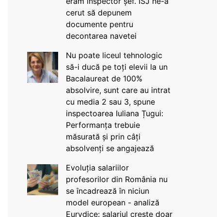
eram inspector șef. ISJ ne-a
cerut să depunem
documente pentru
decontarea navetei
Nu poate liceul tehnologic
să-i ducă pe toți elevii la un
Bacalaureat de 100%
absolvire, sunt care au intrat
cu media 2 sau 3, spune
inspectoarea Iuliana Țugui:
Performanța trebuie
măsurată și prin câți
absolvenți se angajează
Evoluția salariilor
profesorilor din România nu
se încadrează în niciun
model european - analiză
Eurydice: salariul crește doar