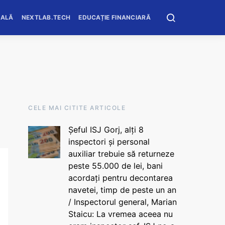
OALĂ
NEXTLAB.TECH
EDUCAȚIE FINANCIARĂ
CELE MAI CITITE ARTICOLE
Șeful ISJ Gorj, alți 8
inspectori și personal
auxiliar trebuie să returneze
peste 55.000 de lei, bani
acordați pentru decontarea
navetei, timp de peste un an
/ Inspectorul general, Marian
Staicu: La vremea aceea nu