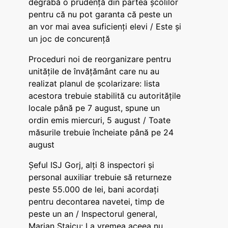
degrabă o prudență din partea școlilor
pentru că nu pot garanta că peste un
an vor mai avea suficienți elevi / Este și
un joc de concurență
Proceduri noi de reorganizare pentru
unitățile de învățământ care nu au
realizat planul de școlarizare: lista
acestora trebuie stabilită cu autoritățile
locale până pe 7 august, spune un
ordin emis miercuri, 5 august / Toate
măsurile trebuie încheiate până pe 24
august
Șeful ISJ Gorj, alți 8 inspectori și
personal auxiliar trebuie să returneze
peste 55.000 de lei, bani acordați
pentru decontarea navetei, timp de
peste un an / Inspectorul general,
Marian Staicu: La vremea aceea nu