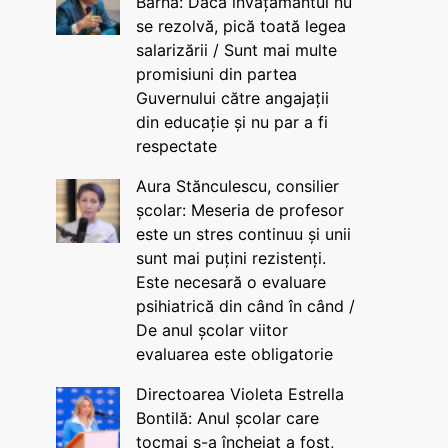
Barna: Dacă învățământul nu
se rezolvă, pică toată legea
salarizării / Sunt mai multe
promisiuni din partea
Guvernului către angajații
din educație și nu par a fi
respectate
Aura Stănculescu, consilier
școlar: Meseria de profesor
este un stres continuu și unii
sunt mai puțini rezistenți.
Este necesară o evaluare
psihiatrică din când în când /
De anul școlar viitor
evaluarea este obligatorie
Directoarea Violeta Estrella
Bontilă: Anul școlar care
tocmai s-a încheiat a fost,