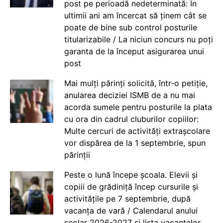
post pe perioadă nedeterminată: În
ultimii ani am încercat să ținem cât se
poate de bine sub control posturile
titularizabile / La niciun concurs nu poți
garanta de la început asigurarea unui
post
Mai mulți părinți solicită, într-o petiție,
anularea deciziei ISMB de a nu mai
acorda sumele pentru posturile la plata
cu ora din cadrul cluburilor copiilor:
Multe cercuri de activități extrașcolare
vor dispărea de la 1 septembrie, spun
părinții
Peste o lună începe școala. Elevii și
copiii de grădiniță încep cursurile și
activitățile pe 7 septembrie, după
vacanța de vară / Calendarul anului
școlar 2026-2027 și lista vacanțelor