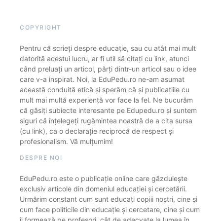
COPYRIGHT
Pentru că scrieți despre educație, sau cu atât mai mult
datorită acestui lucru, ar fi util să citați cu link, atunci
când preluați un articol, părți dintr-un articol sau o idee
care v-a inspirat. Noi, la EduPedu.ro ne-am asumat
această conduită etică și sperăm că și publicațiile cu
mult mai multă experiență vor face la fel. Ne bucurăm
că găsiți subiecte interesante pe Edupedu.ro și suntem
siguri că înțelegeți rugămintea noastră de a cita sursa
(cu link), ca o declarație reciprocă de respect și
profesionalism. Vă mulțumim!
DESPRE NOI
EduPedu.ro este o publicație online care găzduiește
exclusiv articole din domeniul educației și cercetării.
Urmărim constant cum sunt educați copiii noștri, cine și
cum face politicile din educație și cercetare, cine și cum
îi formează pe profesori, cât de adecvate la lumea în