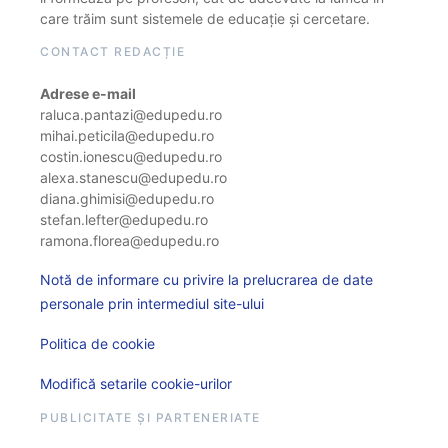
care trăim sunt sistemele de educație și cercetare.
CONTACT REDACȚIE
Adrese e-mail
raluca.pantazi@edupedu.ro
mihai.peticila@edupedu.ro
costin.ionescu@edupedu.ro
alexa.stanescu@edupedu.ro
diana.ghimisi@edupedu.ro
stefan.lefter@edupedu.ro
ramona.florea@edupedu.ro
Notă de informare cu privire la prelucrarea de date
personale prin intermediul site-ului
Politica de cookie
Modifică setarile cookie-urilor
PUBLICITATE ȘI PARTENERIATE