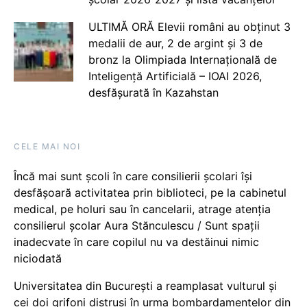
ULTIMĂ ORĂ Elevii români au obținut 3
medalii de aur, 2 de argint și 3 de
bronz la Olimpiada Internațională de
Inteligență Artificială – IOAI 2026,
desfășurată în Kazahstan
CELE MAI NOI
Încă mai sunt școli în care consilierii școlari își
desfășoară activitatea prin biblioteci, pe la cabinetul
medical, pe holuri sau în cancelarii, atrage atenția
consilierul școlar Aura Stănculescu / Sunt spații
inadecvate în care copilul nu va destăinui nimic
niciodată
Universitatea din București a reamplasat vulturul și
cei doi grifoni distruși în urma bombardamentelor din