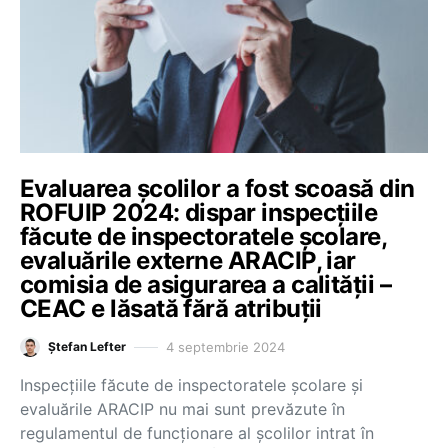
Evaluarea școlilor a fost scoasă din
ROFUIP 2024: dispar inspecțiile
făcute de inspectoratele școlare,
evaluările externe ARACIP, iar
comisia de asigurarea a calității –
CEAC e lăsată fără atribuții
4 septembrie 2024
Ștefan Lefter
Inspecțiile făcute de inspectoratele școlare și
evaluările ARACIP nu mai sunt prevăzute în
regulamentul de funcționare al școlilor intrat în