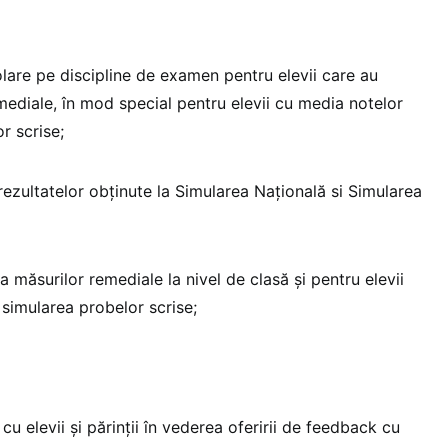
colare pe discipline de examen pentru elevii care au
emediale, în mod special pentru elevii cu media notelor
r scrise;
ezultatelor obţinute la Simularea Naţională si Simularea
 măsurilor remediale la nivel de clasă şi pentru elevii
 simularea probelor scrise;
 cu elevii și părinţii în vederea oferirii de feedback cu