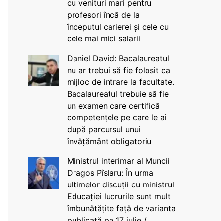
cu venituri mari pentru
profesori încă de la
începutul carierei și cele cu
cele mai mici salarii
Daniel David: Bacalaureatul
nu ar trebui să fie folosit ca
mijloc de intrare la facultate.
Bacalaureatul trebuie să fie
un examen care certifică
competențele pe care le ai
după parcursul unui
învățământ obligatoriu
Ministrul interimar al Muncii
Dragos Pîslaru: În urma
ultimelor discuții cu ministrul
Educației lucrurile sunt mult
îmbunătățite față de varianta
publicată pe 17 iulie /