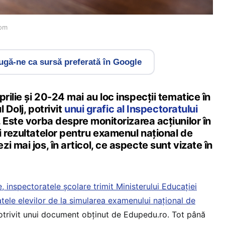
com
gă-ne ca sursă preferată în Google
prilie și 20-24 mai au loc inspecții tematice în
l Dolj, potrivit
unui grafic al Inspectoratului
. Este vorba despre monitorizarea acțiunilor în
i rezultatelor pentru examenul național de
i mai jos, în articol, ce aspecte sunt vizate în
ie, inspectoratele școlare trimit Ministerului Educației
atele elevilor de la simularea examenului național de
potrivit unui document obținut de Edupedu.ro. Tot până