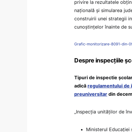
privire la rezultatele obți
națională și simularea jud
construirii unei strategii 
cunoștințelor înainte de 
Grafic-monitorizare-8091-din-
Despre inspecțiile șc
Tipuri de inspectie școlar
adică
regulamentului de i
preuniversitar
din decem
„Inspecția unităților de î
Ministerul Educației ș