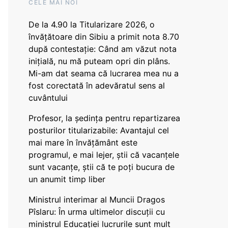
CELE MAI NOI
De la 4.90 la Titularizare 2026, o
învățătoare din Sibiu a primit nota 8.70
după contestație: Când am văzut nota
inițială, nu mă puteam opri din plâns.
Mi-am dat seama că lucrarea mea nu a
fost corectată în adevăratul sens al
cuvântului
Profesor, la ședința pentru repartizarea
posturilor titularizabile: Avantajul cel
mai mare în învățământ este
programul, e mai lejer, știi că vacanțele
sunt vacanţe, știi că te poți bucura de
un anumit timp liber
Ministrul interimar al Muncii Dragos
Pîslaru: În urma ultimelor discuții cu
ministrul Educației lucrurile sunt mult