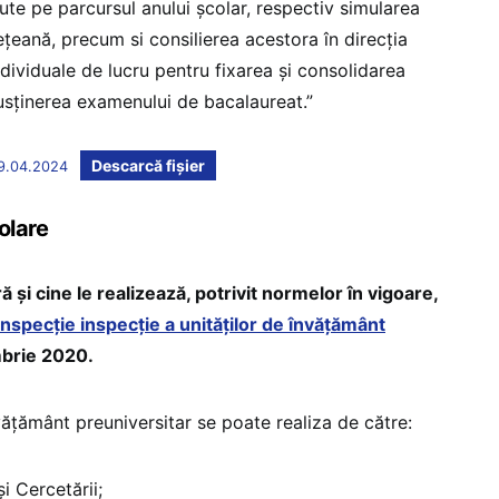
nute pe parcursul anului şcolar, respectiv simularea
ețeană, precum si consilierea acestora în direcția
individuale de lucru pentru fixarea şi consolidarea
susținerea examenului de bacalaureat.”
Descarcă fișier
09.04.2024
olare
ă și cine le realizează, potrivit normelor în vigoare,
nspecție inspecție a unităților de învățământ
brie 2020.
nvățământ preuniversitar se poate realiza de către:
i Cercetării;