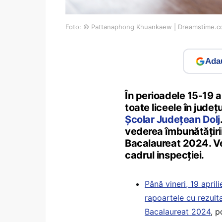
Foto: © Pattanaphong Khuankaew | Dreamstime.
Adau
În perioadele 15-19 a
toate liceele în județu
Școlar Județean Dolj
vederea îmbunătățiri
Bacalaureat 2024. Vez
cadrul inspecției.
Până vineri, 19 april
rapoartele cu rezult
Bacalaureat 2024
, 