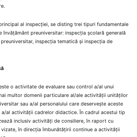
re.
incipal al inspecției, se disting trei tipuri fundamentale
de învățământ preuniversitar: inspecția școlară generală
 preuniversitar, inspecția tematică și inspecția de
că
este o activitate de evaluare sau control a/al unui
i multor domenii particulare al/ale activității unităților
versitar sau a/al personalului care deservește aceste
l, a/al activității cadrelor didactice. În cadrul acestui tip
zează inclusiv activități de consiliere, în raport cu
vizate, în direcția îmbunătățirii continue a activității