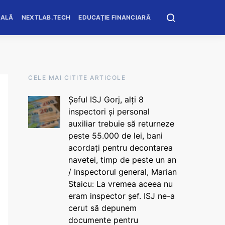
OALĂ
NEXTLAB.TECH
EDUCAȚIE FINANCIARĂ
CELE MAI CITITE ARTICOLE
Șeful ISJ Gorj, alți 8
inspectori și personal
auxiliar trebuie să returneze
peste 55.000 de lei, bani
acordați pentru decontarea
navetei, timp de peste un an
/ Inspectorul general, Marian
Staicu: La vremea aceea nu
eram inspector șef. ISJ ne-a
cerut să depunem
documente pentru