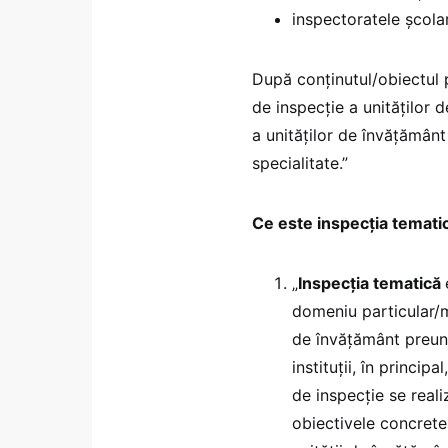
inspectoratele școla
După conținutul/obiectul pr
de inspecție a unităților 
a unităților de învățământ
specialitate.”
Ce este inspecția temati
„
Inspecția tematică
domeniu particular/ma
de învățământ preuni
instituții, în principa
de inspecție se reali
obiectivele concrete 