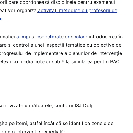
ctorii care coordonează disciplinele pentru examenul
eat vor organiza
activități metodice cu profesorii de
n
.
ducației
a impus inspectoratelor școlare
introducerea în
are și control a unei inspecții tematice cu obiective de
progresului de implementare a planurilor de intervenție
 elevii cu media notelor sub 6 la simularea pentru BAC
 sunt vizate următoarele, conform ISJ Dolj:
șita pe itemi, astfel încât să se identifice zonele de
 de o intervenție remedială;