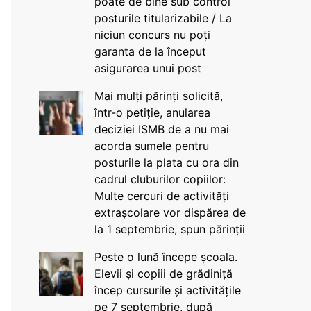
poate de bine sub control
posturile titularizabile / La
niciun concurs nu poți
garanta de la început
asigurarea unui post
Mai mulți părinți solicită,
într-o petiție, anularea
deciziei ISMB de a nu mai
acorda sumele pentru
posturile la plata cu ora din
cadrul cluburilor copiilor:
Multe cercuri de activități
extrașcolare vor dispărea de
la 1 septembrie, spun părinții
Peste o lună începe școala.
Elevii și copiii de grădiniță
încep cursurile și activitățile
pe 7 septembrie, după