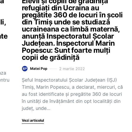
-a
Elevii și copiii de grădiniță
refugiați din Ucraina au
pregătite 360 de locuri în școli
i,
din Timiș unde se studiază
ucraineana ca limbă maternă,
ate
anunță Inspectoratul Şcolar
Judeţean. Inspectorul Marin
Popescu: Sunt foarte mulţi
copii de grădiniţă
2 martie 2022
Matei Pop
aza
entru
Şeful Inspectoratului Şcolar Judeţean (IŞJ)
Timiş, Marin Popescu, a declarat, miercuri, că
au fost identificate şi pregătite 360 de locuri
în unităţi de învăţământ din opt localităţi din
judeţ, unde…
Vezi articolul