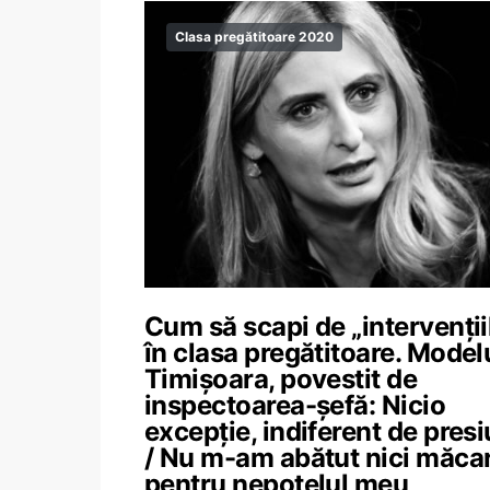
Clasa pregătitoare 2020
Cum să scapi de „intervenții
în clasa pregătitoare. Model
Timișoara, povestit de
inspectoarea-șefă: Nicio
excepție, indiferent de presi
/ Nu m-am abătut nici măca
pentru nepoțelul meu