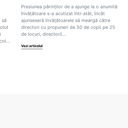
Presiunea părinților de a ajunge la o anumită
învățătoare s-a acutizat într-atât, încât
i să
ajunseseră învățătoarele să meargă către
olut
directori cu propuneri de 50 de copii pe 25
ă
de locuri, directorii…
icol…
Vezi articolul