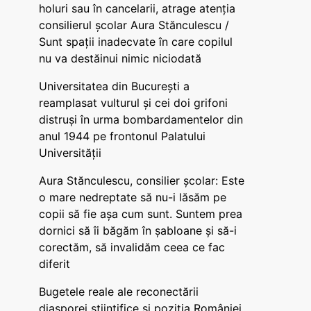
holuri sau în cancelarii, atrage atenția
consilierul școlar Aura Stănculescu /
Sunt spații inadecvate în care copilul
nu va destăinui nimic niciodată
Universitatea din București a
reamplasat vulturul și cei doi grifoni
distruși în urma bombardamentelor din
anul 1944 pe frontonul Palatului
Universității
Aura Stănculescu, consilier școlar: Este
o mare nedreptate să nu-i lăsăm pe
copii să fie așa cum sunt. Suntem prea
dornici să îi băgăm în șabloane și să-i
corectăm, să invalidăm ceea ce fac
diferit
Bugetele reale ale reconectării
diasporei științifice și poziția României