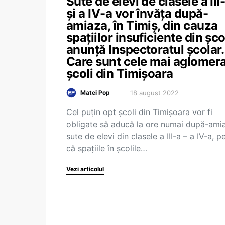
Sute de elevi de clasele a III
și a IV-a vor învăța după-
amiaza, în Timiș, din cauza
spațiilor insuficiente din școl
anunță Inspectoratul școlar.
Care sunt cele mai aglomer
școli din Timișoara
18 august 2022
Matei Pop
Cel puţin opt școli din Timişoara vor fi
obligate să aducă la ore numai după-ami
sute de elevi din clasele a III-a – a IV-a, p
că spaţiile în şcolile…
Vezi articolul