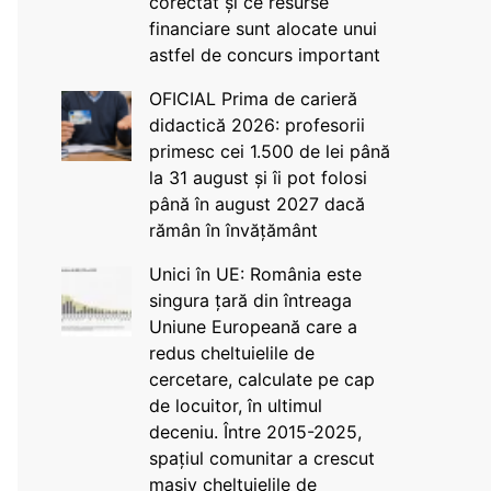
corectat și ce resurse
financiare sunt alocate unui
astfel de concurs important
OFICIAL Prima de carieră
didactică 2026: profesorii
primesc cei 1.500 de lei până
la 31 august și îi pot folosi
până în august 2027 dacă
rămân în învățământ
Unici în UE: România este
singura țară din întreaga
Uniune Europeană care a
redus cheltuielile de
cercetare, calculate pe cap
de locuitor, în ultimul
deceniu. Între 2015-2025,
spațiul comunitar a crescut
masiv cheltuielile de