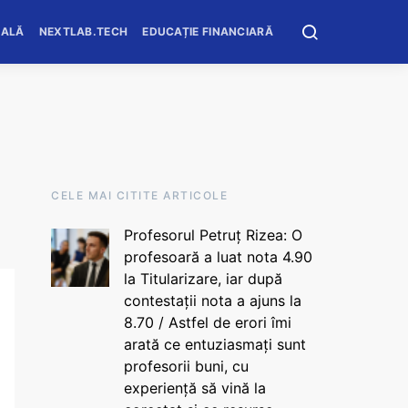
OALĂ
NEXTLAB.TECH
EDUCAȚIE FINANCIARĂ
CELE MAI CITITE ARTICOLE
Profesorul Petruț Rizea: O
profesoară a luat nota 4.90
la Titularizare, iar după
contestații nota a ajuns la
8.70 / Astfel de erori îmi
arată ce entuziasmați sunt
profesorii buni, cu
experiență să vină la