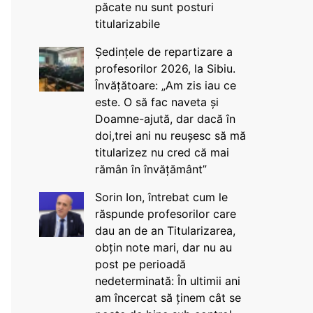
păcate nu sunt posturi
titularizabile
Ședințele de repartizare a
profesorilor 2026, la Sibiu.
Învățătoare: „Am zis iau ce
este. O să fac naveta și
Doamne-ajută, dar dacă în
doi,trei ani nu reușesc să mă
titularizez nu cred că mai
rămân în învățământ”
Sorin Ion, întrebat cum le
răspunde profesorilor care
dau an de an Titularizarea,
obțin note mari, dar nu au
post pe perioadă
nedeterminată: În ultimii ani
am încercat să ținem cât se