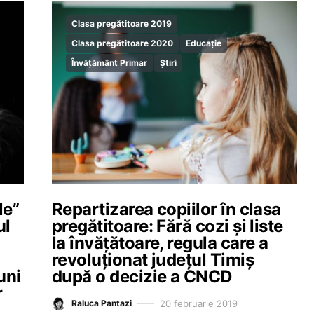
Clasa pregătitoare 2019
Clasa pregătitoare 2020
Educație
Învățământ Primar
Știri
le”
Repartizarea copiilor în clasa
ul
pregătitoare: Fără cozi și liste
la învățătoare, regula care a
revoluționat județul Timiș
uni
după o decizie a CNCD
r
20 februarie 2019
Raluca Pantazi