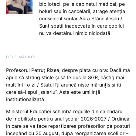
biblioteci, pe la cabinetul medical, pe
holuri sau în cancelarii, atrage atenția
consilierul școlar Aura Stănculescu /
Sunt spații inadecvate în care copilul
nu va destăinui nimic niciodată
CELE MAI NOI
Profesorul Petruț Rizea, despre plata cu ora: Dacă mă
apuc să strâng sticle și să le duc la SGR, câștig mai
mult într-o zi / Statul îți aruncă niște mărunțiș și îți
cere să-i spui „salariu”. Asta este umilință
instituționalizată
Ministerul Educației schimbă regulile din calendarul
de mobilitate pentru anul școlar 2026-2027 / Ordinea
în care se va face repartizarea profesorilor pe posturi
începând cu 20 august, după reorganizarea școlilor –