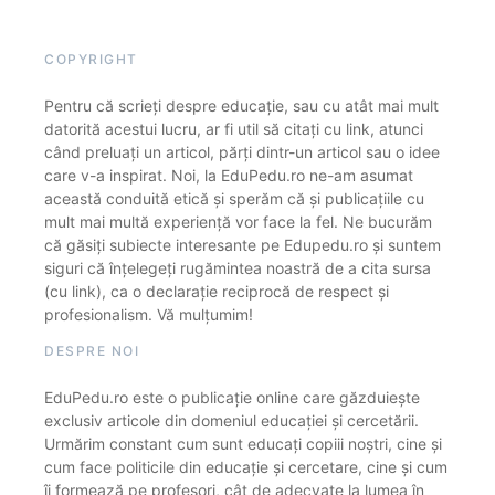
COPYRIGHT
Pentru că scrieți despre educație, sau cu atât mai mult
datorită acestui lucru, ar fi util să citați cu link, atunci
când preluați un articol, părți dintr-un articol sau o idee
care v-a inspirat. Noi, la EduPedu.ro ne-am asumat
această conduită etică și sperăm că și publicațiile cu
mult mai multă experiență vor face la fel. Ne bucurăm
că găsiți subiecte interesante pe Edupedu.ro și suntem
siguri că înțelegeți rugămintea noastră de a cita sursa
(cu link), ca o declarație reciprocă de respect și
profesionalism. Vă mulțumim!
DESPRE NOI
EduPedu.ro este o publicație online care găzduiește
exclusiv articole din domeniul educației și cercetării.
Urmărim constant cum sunt educați copiii noștri, cine și
cum face politicile din educație și cercetare, cine și cum
îi formează pe profesori, cât de adecvate la lumea în