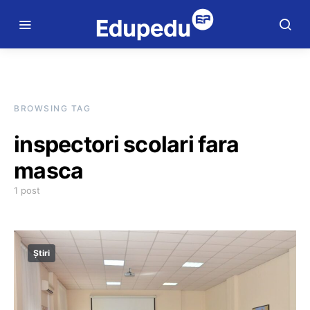
BROWSING TAG
inspectori scolari fara
masca
1 post
Știri