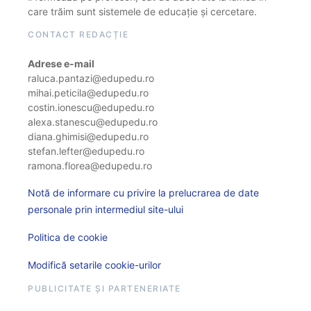
care trăim sunt sistemele de educație și cercetare.
CONTACT REDACȚIE
Adrese e-mail
raluca.pantazi@edupedu.ro
mihai.peticila@edupedu.ro
costin.ionescu@edupedu.ro
alexa.stanescu@edupedu.ro
diana.ghimisi@edupedu.ro
stefan.lefter@edupedu.ro
ramona.florea@edupedu.ro
Notă de informare cu privire la prelucrarea de date
personale prin intermediul site-ului
Politica de cookie
Modifică setarile cookie-urilor
PUBLICITATE ȘI PARTENERIATE