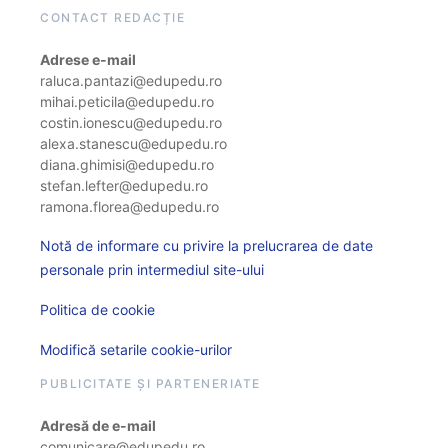
CONTACT REDACȚIE
Adrese e-mail
raluca.pantazi@edupedu.ro
mihai.peticila@edupedu.ro
costin.ionescu@edupedu.ro
alexa.stanescu@edupedu.ro
diana.ghimisi@edupedu.ro
stefan.lefter@edupedu.ro
ramona.florea@edupedu.ro
Notă de informare cu privire la prelucrarea de date
personale prin intermediul site-ului
Politica de cookie
Modifică setarile cookie-urilor
PUBLICITATE ȘI PARTENERIATE
Adresă de e-mail
comunicare@edupedu.ro