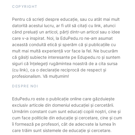
COPYRIGHT
Pentru că scrieți despre educație, sau cu atât mai mult
datorită acestui lucru, ar fi util să citați cu link, atunci
când preluați un articol, părți dintr-un articol sau o idee
care v-a inspirat. Noi, la EduPedu.ro ne-am asumat
această conduită etică și sperăm că și publicațiile cu
mult mai multă experiență vor face la fel. Ne bucurăm
că găsiți subiecte interesante pe Edupedu.ro și suntem
siguri că înțelegeți rugămintea noastră de a cita sursa
(cu link), ca o declarație reciprocă de respect și
profesionalism. Vă mulțumim!
DESPRE NOI
EduPedu.ro este o publicație online care găzduiește
exclusiv articole din domeniul educației și cercetării.
Urmărim constant cum sunt educați copiii noștri, cine și
cum face politicile din educație și cercetare, cine și cum
îi formează pe profesori, cât de adecvate la lumea în
care trăim sunt sistemele de educație și cercetare.