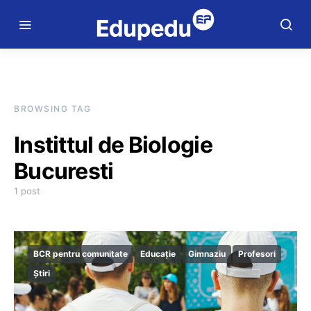
BROWSING TAG
Instittul de Biologie
Bucuresti
1 post
BCR pentru comunitate
Educație
Gimnaziu
Profesori
Știri