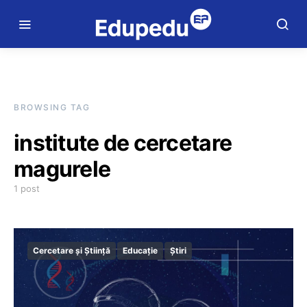
BROWSING TAG
institute de cercetare
magurele
1 post
Cercetare și Știință
Educație
Știri