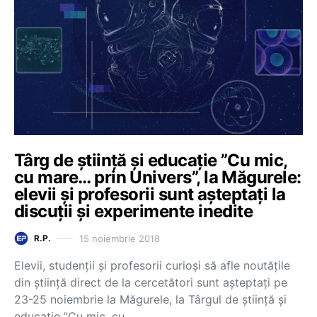
Târg de știință și educație ”Cu mic,
cu mare… prin Univers”, la Măgurele:
elevii și profesorii sunt așteptați la
discuții și experimente inedite
15 noiembrie 2018
R.P.
Elevii, studenții și profesorii curioși să afle noutățile
din știință direct de la cercetători sunt așteptați pe
23-25 noiembrie la Măgurele, la Târgul de știință și
educație ”Cu mic, cu…