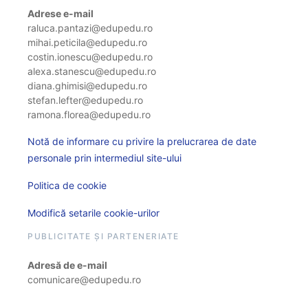
Adrese e-mail
raluca.pantazi@edupedu.ro
mihai.peticila@edupedu.ro
costin.ionescu@edupedu.ro
alexa.stanescu@edupedu.ro
diana.ghimisi@edupedu.ro
stefan.lefter@edupedu.ro
ramona.florea@edupedu.ro
Notă de informare cu privire la prelucrarea de date
personale prin intermediul site-ului
Politica de cookie
Modifică setarile cookie-urilor
PUBLICITATE ȘI PARTENERIATE
Adresă de e-mail
comunicare@edupedu.ro