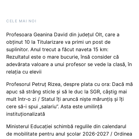
CELE MAI NOI
Profesoara Geanina David din județul Olt, care a
obținut 10 la Titularizare va primi un post de
suplinitor. Anul trecut a făcut naveta 15 km:
Rezultatul este o mare bucurie, însă consider că
adevărata valoare a unui profesor se vede la clasă, în
relația cu elevii
Profesorul Petruț Rizea, despre plata cu ora: Dacă mă
apuc să strâng sticle și să le duc la SGR, câștig mai
mult într-o zi / Statul îți aruncă niște mărunțiș și îți
cere să-i spui „salariu”. Asta este umilință
instituționalizată
Ministerul Educației schimbă regulile din calendarul
de mobilitate pentru anul școlar 2026-2027 / Ordinea