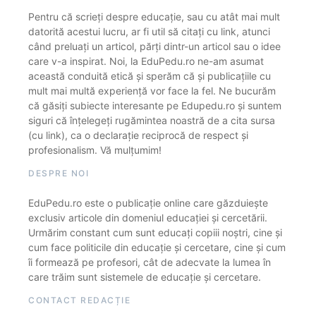
Pentru că scrieți despre educație, sau cu atât mai mult
datorită acestui lucru, ar fi util să citați cu link, atunci
când preluați un articol, părți dintr-un articol sau o idee
care v-a inspirat. Noi, la EduPedu.ro ne-am asumat
această conduită etică și sperăm că și publicațiile cu
mult mai multă experiență vor face la fel. Ne bucurăm
că găsiți subiecte interesante pe Edupedu.ro și suntem
siguri că înțelegeți rugămintea noastră de a cita sursa
(cu link), ca o declarație reciprocă de respect și
profesionalism. Vă mulțumim!
DESPRE NOI
EduPedu.ro este o publicație online care găzduiește
exclusiv articole din domeniul educației și cercetării.
Urmărim constant cum sunt educați copiii noștri, cine și
cum face politicile din educație și cercetare, cine și cum
îi formează pe profesori, cât de adecvate la lumea în
care trăim sunt sistemele de educație și cercetare.
CONTACT REDACȚIE