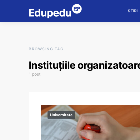
ȘTIRI
BROWSING TAG
Instituțiile organizatoar
1 post
Universitate