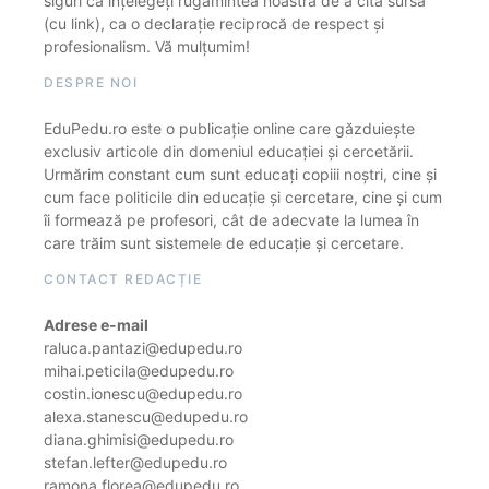
siguri că înțelegeți rugămintea noastră de a cita sursa
(cu link), ca o declarație reciprocă de respect și
profesionalism. Vă mulțumim!
DESPRE NOI
EduPedu.ro este o publicație online care găzduiește
exclusiv articole din domeniul educației și cercetării.
Urmărim constant cum sunt educați copiii noștri, cine și
cum face politicile din educație și cercetare, cine și cum
îi formează pe profesori, cât de adecvate la lumea în
care trăim sunt sistemele de educație și cercetare.
CONTACT REDACȚIE
Adrese e-mail
raluca.pantazi@edupedu.ro
mihai.peticila@edupedu.ro
costin.ionescu@edupedu.ro
alexa.stanescu@edupedu.ro
diana.ghimisi@edupedu.ro
stefan.lefter@edupedu.ro
ramona.florea@edupedu.ro