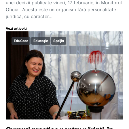
unei decizii publicate vineri, 17 februarie, în Monitorul
Oficial. Acesta este un organism fără personalitate
juridică, cu caracter…
Vezi articolul
EduCare
Educație
Sprijin