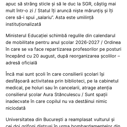
apuc să strâng sticle și să le duc la SGR, câștig mai
mult într-o zi / Statul îți aruncă niște mărunțiș și îți
cere să-i spui „salariu”. Asta este umilință
instituționalizată
Ministerul Educației schimbă regulile din calendarul
de mobilitate pentru anul școlar 2026-2027 / Ordinea
în care se va face repartizarea profesorilor pe posturi
începând cu 20 august, după reorganizarea școlilor –
adresă oficială
Încă mai sunt școli în care consilierii școlari își
desfășoară activitatea prin biblioteci, pe la cabinetul
medical, pe holuri sau în cancelarii, atrage atenția
consilierul școlar Aura Stănculescu / Sunt spații
inadecvate în care copilul nu va destăinui nimic
niciodată
Universitatea din București a reamplasat vulturul și
cei doi grifoni distruși în urma bombardamentelor din