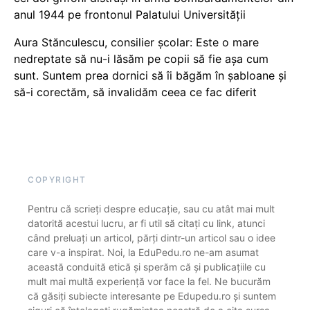
anul 1944 pe frontonul Palatului Universității
Aura Stănculescu, consilier școlar: Este o mare
nedreptate să nu-i lăsăm pe copii să fie așa cum
sunt. Suntem prea dornici să îi băgăm în șabloane și
să-i corectăm, să invalidăm ceea ce fac diferit
COPYRIGHT
Pentru că scrieți despre educație, sau cu atât mai mult
datorită acestui lucru, ar fi util să citați cu link, atunci
când preluați un articol, părți dintr-un articol sau o idee
care v-a inspirat. Noi, la EduPedu.ro ne-am asumat
această conduită etică și sperăm că și publicațiile cu
mult mai multă experiență vor face la fel. Ne bucurăm
că găsiți subiecte interesante pe Edupedu.ro și suntem