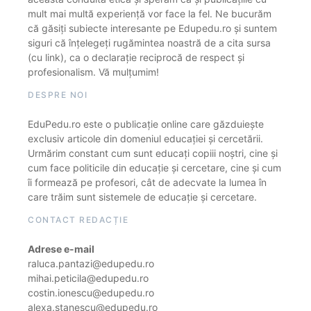
mult mai multă experiență vor face la fel. Ne bucurăm
că găsiți subiecte interesante pe Edupedu.ro și suntem
siguri că înțelegeți rugămintea noastră de a cita sursa
(cu link), ca o declarație reciprocă de respect și
profesionalism. Vă mulțumim!
DESPRE NOI
EduPedu.ro este o publicație online care găzduiește
exclusiv articole din domeniul educației și cercetării.
Urmărim constant cum sunt educați copiii noștri, cine și
cum face politicile din educație și cercetare, cine și cum
îi formează pe profesori, cât de adecvate la lumea în
care trăim sunt sistemele de educație și cercetare.
CONTACT REDACȚIE
Adrese e-mail
raluca.pantazi@edupedu.ro
mihai.peticila@edupedu.ro
costin.ionescu@edupedu.ro
alexa.stanescu@edupedu.ro