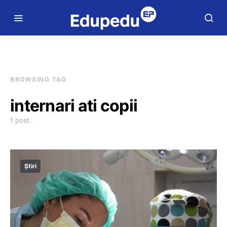
BROWSING TAG
internari ati copii
1 post
Știri