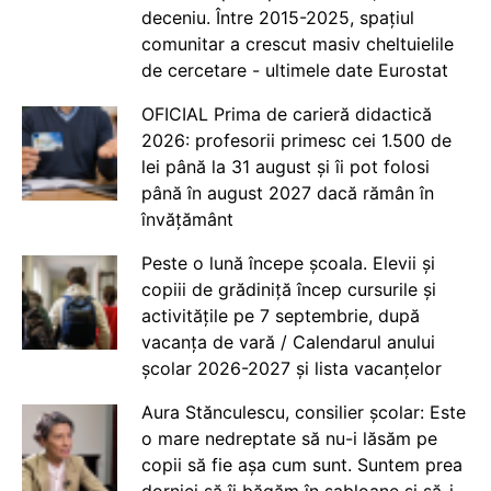
deceniu. Între 2015-2025, spațiul
comunitar a crescut masiv cheltuielile
de cercetare - ultimele date Eurostat
OFICIAL Prima de carieră didactică
2026: profesorii primesc cei 1.500 de
lei până la 31 august și îi pot folosi
până în august 2027 dacă rămân în
învățământ
Peste o lună începe școala. Elevii și
copiii de grădiniță încep cursurile și
activitățile pe 7 septembrie, după
vacanța de vară / Calendarul anului
școlar 2026-2027 și lista vacanțelor
Aura Stănculescu, consilier școlar: Este
o mare nedreptate să nu-i lăsăm pe
copii să fie așa cum sunt. Suntem prea
dornici să îi băgăm în șabloane și să-i