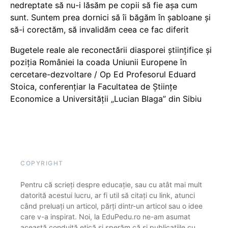
nedreptate să nu-i lăsăm pe copii să fie așa cum
sunt. Suntem prea dornici să îi băgăm în șabloane și
să-i corectăm, să invalidăm ceea ce fac diferit
Bugetele reale ale reconectării diasporei științifice și
poziția României la coada Uniunii Europene în
cercetare-dezvoltare / Op Ed Profesorul Eduard
Stoica, conferențiar la Facultatea de Științe
Economice a Universității „Lucian Blaga” din Sibiu
COPYRIGHT
Pentru că scrieți despre educație, sau cu atât mai mult
datorită acestui lucru, ar fi util să citați cu link, atunci
când preluați un articol, părți dintr-un articol sau o idee
care v-a inspirat. Noi, la EduPedu.ro ne-am asumat
această conduită etică și sperăm că și publicațiile cu