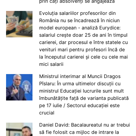
prin câți absolvenți se angajează
Evoluția salariilor profesorilor din
România nu se încadrează în niciun
model european - analiză Eurydice:
salariul crește doar 25 de ani în timpul
carierei, dar procesul e între statele cu
venituri mari pentru profesori încă de
la începutul carierei și cele cu cele mai
mici salarii
Ministrul interimar al Muncii Dragos
Pîslaru: În urma ultimelor discuții cu
ministrul Educației lucrurile sunt mult
îmbunătățite față de varianta publicată
pe 17 iulie / Sectorul educației este
crucial
Daniel David: Bacalaureatul nu ar trebui
să fie folosit ca mijloc de intrare la