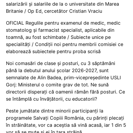
salarizării și salariile de la o universitate din Marea
Britanie / Op Ed, cercetător Cristian Vraciu
OFICIAL Regulile pentru examenul de medic, medic
stomatolog și farmacist specialist, aplicabile din
toamnă, au fost schimbate / Subiecte unice pe
specialități / Condiții noi pentru membrii comisiei ce
elaborează subiectele pentru proba scrisă
Noi comasări de clase și posturi, cu 3 săptămâni
până la debutul anului școlar 2026-2027, sunt
semnalate de Alin Badea, prim-vicepreședinte USLI
Gorj: Ministerul o comite grav de tot. Ne sună
directorii disperați că oamenii rămân fără posturi. Ce
se întâmplă cu învățătorii, cu educatorii?
Peste jumătate dintre minorii participanți la
programele Salvați Copiii România, cu părinți plecați
în străinătate, vor ca aceștia să vină acasă, iar 1 din 5
vor să se mute și ei în țara străină