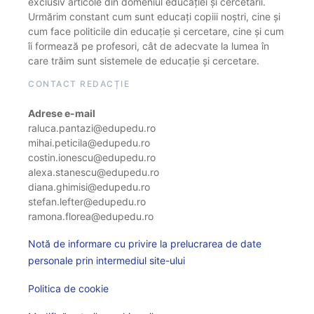
exclusiv articole din domeniul educației și cercetării.
Urmărim constant cum sunt educați copiii noștri, cine și
cum face politicile din educație și cercetare, cine și cum
îi formează pe profesori, cât de adecvate la lumea în
care trăim sunt sistemele de educație și cercetare.
CONTACT REDACȚIE
Adrese e-mail
raluca.pantazi@edupedu.ro
mihai.peticila@edupedu.ro
costin.ionescu@edupedu.ro
alexa.stanescu@edupedu.ro
diana.ghimisi@edupedu.ro
stefan.lefter@edupedu.ro
ramona.florea@edupedu.ro
Notă de informare cu privire la prelucrarea de date
personale prin intermediul site-ului
Politica de cookie