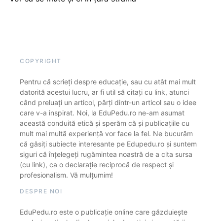
COPYRIGHT
Pentru că scrieți despre educație, sau cu atât mai mult
datorită acestui lucru, ar fi util să citați cu link, atunci
când preluați un articol, părți dintr-un articol sau o idee
care v-a inspirat. Noi, la EduPedu.ro ne-am asumat
această conduită etică și sperăm că și publicațiile cu
mult mai multă experiență vor face la fel. Ne bucurăm
că găsiți subiecte interesante pe Edupedu.ro și suntem
siguri că înțelegeți rugămintea noastră de a cita sursa
(cu link), ca o declarație reciprocă de respect și
profesionalism. Vă mulțumim!
DESPRE NOI
EduPedu.ro este o publicație online care găzduiește