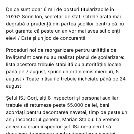
De ce sunt doar 6 mii de posturi titularizabile în
2026? Sorin Ion, secretar de stat: Cifrele arată mai
degrabă o prudență din partea școlilor pentru că nu
pot garanta că peste un an vor mai avea suficienți
elevi / Este și un joc de concurență
Proceduri noi de reorganizare pentru unitățile de
învățământ care nu au realizat planul de școlarizare:
lista acestora trebuie stabilită cu autoritățile locale
până pe 7 august, spune un ordin emis miercuri, 5
august / Toate măsurile trebuie încheiate până pe 24
august
Șeful ISJ Gorj, alți 8 inspectori și personal auxiliar
trebuie să returneze peste 55.000 de lei, bani
acordați pentru decontarea navetei, timp de peste un
an / Inspectorul general, Marian Staicu: La vremea
aceea nu eram inspector șef. ISJ ne-a cerut să
depunem documente pentru decontarea navetei