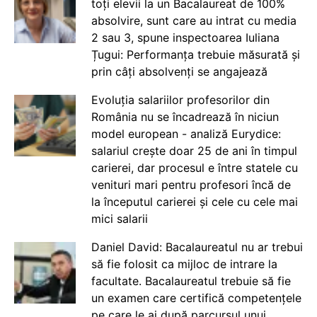
toți elevii la un Bacalaureat de 100%
absolvire, sunt care au intrat cu media
2 sau 3, spune inspectoarea Iuliana
Țugui: Performanța trebuie măsurată și
prin câți absolvenți se angajează
Evoluția salariilor profesorilor din
România nu se încadrează în niciun
model european - analiză Eurydice:
salariul crește doar 25 de ani în timpul
carierei, dar procesul e între statele cu
venituri mari pentru profesori încă de
la începutul carierei și cele cu cele mai
mici salarii
Daniel David: Bacalaureatul nu ar trebui
să fie folosit ca mijloc de intrare la
facultate. Bacalaureatul trebuie să fie
un examen care certifică competențele
pe care le ai după parcursul unui