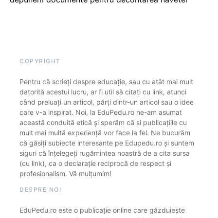
COPYRIGHT
Pentru că scrieți despre educație, sau cu atât mai mult
datorită acestui lucru, ar fi util să citați cu link, atunci
când preluați un articol, părți dintr-un articol sau o idee
care v-a inspirat. Noi, la EduPedu.ro ne-am asumat
această conduită etică și sperăm că și publicațiile cu
mult mai multă experiență vor face la fel. Ne bucurăm
că găsiți subiecte interesante pe Edupedu.ro și suntem
siguri că înțelegeți rugămintea noastră de a cita sursa
(cu link), ca o declarație reciprocă de respect și
profesionalism. Vă mulțumim!
DESPRE NOI
EduPedu.ro este o publicație online care găzduiește