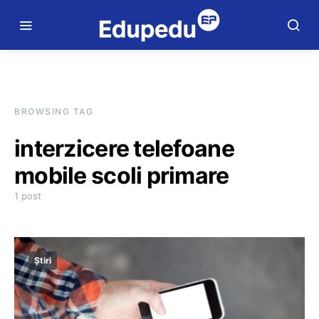
BROWSING TAG
interzicere telefoane
mobile scoli primare
1 post
Știri