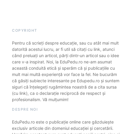
COPYRIGHT
Pentru că scrieți despre educație, sau cu atât mai mult
datorită acestui lucru, ar fi util să citați cu link, atunci
când preluați un articol, părți dintr-un articol sau o idee
care v-a inspirat. Noi, la EduPedu.ro ne-am asumat
această conduită etică și sperăm că și publicațiile cu
mult mai multă experiență vor face la fel. Ne bucurăm
că găsiți subiecte interesante pe Edupedu.ro și suntem
siguri că înțelegeți rugămintea noastră de a cita sursa
(cu link), ca o declarație reciprocă de respect și
profesionalism. Vă mulțumim!
DESPRE NOI
EduPedu.ro este o publicație online care găzduiește
exclusiv articole din domeniul educației și cercetării.