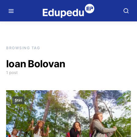
BROWSING TAG
Ioan Bolovan
1 post
Știri