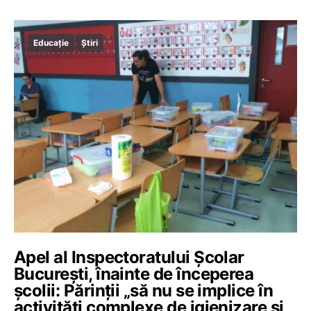
Educație
Știri
Apel al Inspectoratului Școlar
București, înainte de începerea
școlii: Părinții „să nu se implice în
activități complexe de igienizare și