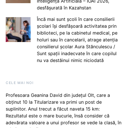
Inteligență Artificială – IOAI 2026,
desfășurată în Kazahstan
Încă mai sunt școli în care consilierii
școlari își desfășoară activitatea prin
biblioteci, pe la cabinetul medical, pe
holuri sau în cancelarii, atrage atenția
consilierul școlar Aura Stănculescu /
Sunt spații inadecvate în care copilul
nu va destăinui nimic niciodată
CELE MAI NOI
Profesoara Geanina David din județul Olt, care a
obținut 10 la Titularizare va primi un post de
suplinitor. Anul trecut a făcut naveta 15 km:
Rezultatul este o mare bucurie, însă consider că
adevărata valoare a unui profesor se vede la clasă, în