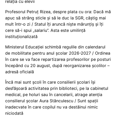
relația cu elevii
Profesorul Petruț Rizea, despre plata cu ora: Dacă mă
apuc să strâng sticle și să le duc la SGR, câștig mai
mult într-o zi / Statul îți aruncă niște mărunțiș și îți
cere să-i spui „salariu”. Asta este umilință
instituționalizată
Ministerul Educației schimbă regulile din calendarul
de mobilitate pentru anul școlar 2026-2027 / Ordinea
în care se va face repartizarea profesorilor pe posturi
începând cu 20 august, după reorganizarea școlilor –
adresă oficială
Încă mai sunt școli în care consilierii școlari își
desfășoară activitatea prin biblioteci, pe la cabinetul
medical, pe holuri sau în cancelarii, atrage atenția
consilierul școlar Aura Stănculescu / Sunt spații
inadecvate în care copilul nu va destăinui nimic
niciodată