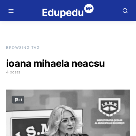
BROWSING TAG
ioana mihaela neacsu
4 posts
Știri