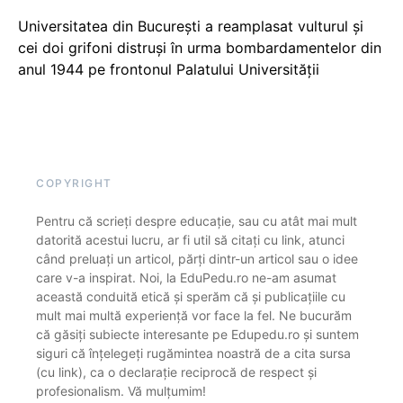
Universitatea din București a reamplasat vulturul și
cei doi grifoni distruși în urma bombardamentelor din
anul 1944 pe frontonul Palatului Universității
COPYRIGHT
Pentru că scrieți despre educație, sau cu atât mai mult
datorită acestui lucru, ar fi util să citați cu link, atunci
când preluați un articol, părți dintr-un articol sau o idee
care v-a inspirat. Noi, la EduPedu.ro ne-am asumat
această conduită etică și sperăm că și publicațiile cu
mult mai multă experiență vor face la fel. Ne bucurăm
că găsiți subiecte interesante pe Edupedu.ro și suntem
siguri că înțelegeți rugămintea noastră de a cita sursa
(cu link), ca o declarație reciprocă de respect și
profesionalism. Vă mulțumim!