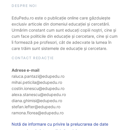
DESPRE NOI
EduPedu.ro este o publicație online care găzduiește
exclusiv articole din domeniul educației și cercetării.
Urmărim constant cum sunt educați copiii noștri, cine și
cum face politicile din educație și cercetare, cine și cum
îi formează pe profesori, cât de adecvate la lumea în
care trăim sunt sistemele de educație și cercetare.
CONTACT REDACȚIE
Adrese e-mail
raluca.pantazi@edupedu.ro
mihai.peticila@edupedu.ro
costin.ionescu@edupedu.ro
alexa.stanescu@edupedu.ro
diana.ghimisi@edupedu.ro
stefan.lefter@edupedu.ro
ramona.florea@edupedu.ro
Notă de informare cu privire la prelucrarea de date