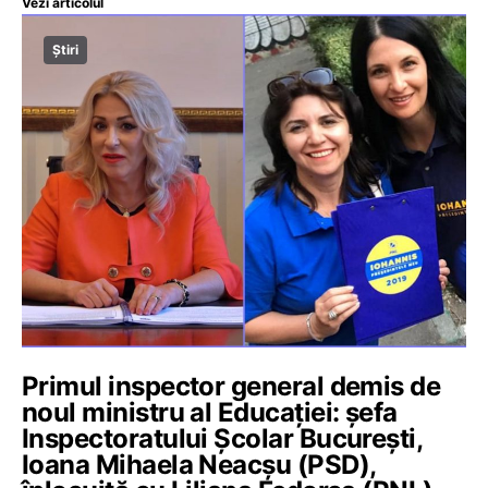
Vezi articolul
Știri
Primul inspector general demis de
noul ministru al Educației: șefa
Inspectoratului Școlar București,
Ioana Mihaela Neacșu (PSD),