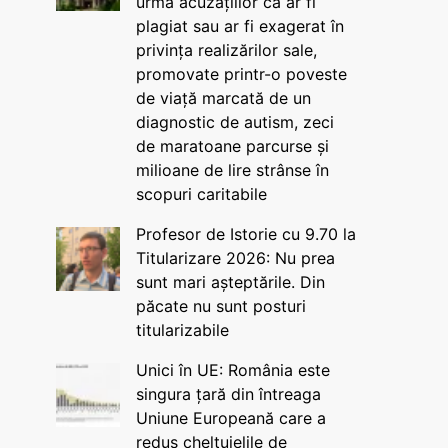
urma acuzațiilor că ar fi
plagiat sau ar fi exagerat în
privința realizărilor sale,
promovate printr-o poveste
de viață marcată de un
diagnostic de autism, zeci
de maratoane parcurse și
milioane de lire strânse în
scopuri caritabile
Profesor de Istorie cu 9.70 la
Titularizare 2026: Nu prea
sunt mari așteptările. Din
păcate nu sunt posturi
titularizabile
Unici în UE: România este
singura țară din întreaga
Uniune Europeană care a
redus cheltuielile de