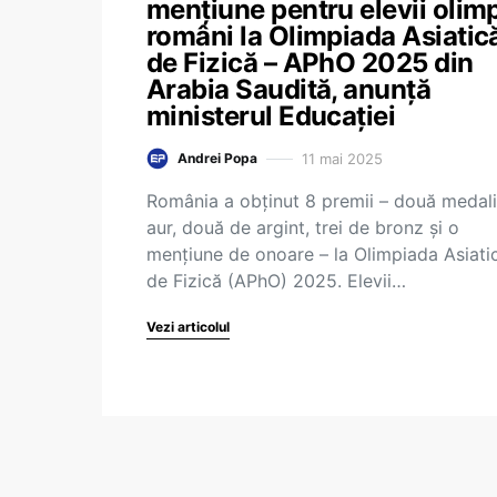
mențiune pentru elevii olimp
români la Olimpiada Asiatic
de Fizică – APhO 2025 din
Arabia Saudită, anunță
ministerul Educației
11 mai 2025
Andrei Popa
România a obținut 8 premii – două medali
aur, două de argint, trei de bronz și o
mențiune de onoare – la Olimpiada Asiati
de Fizică (APhO) 2025. Elevii…
Vezi articolul