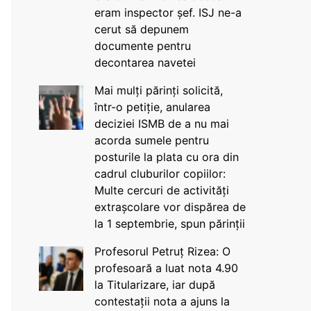
eram inspector șef. ISJ ne-a
cerut să depunem
documente pentru
decontarea navetei
Mai mulți părinți solicită,
într-o petiție, anularea
deciziei ISMB de a nu mai
acorda sumele pentru
posturile la plata cu ora din
cadrul cluburilor copiilor:
Multe cercuri de activități
extrașcolare vor dispărea de
la 1 septembrie, spun părinții
Profesorul Petruț Rizea: O
profesoară a luat nota 4.90
la Titularizare, iar după
contestații nota a ajuns la