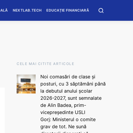
OALĂ
NEXTLAB.TECH
EDUCAȚIE FINANCIARĂ
CELE MAI CITITE ARTICOLE
Noi comasări de clase și
posturi, cu 3 săptămâni până
la debutul anului școlar
2026-2027, sunt semnalate
de Alin Badea, prim-
vicepreședinte USLI
Gorj: Ministerul o comite
grav de tot. Ne sună