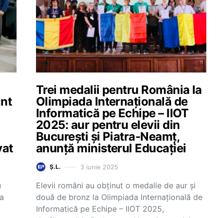
Trei medalii pentru România la
int
Olimpiada Internațională de
Informatică pe Echipe – IIOT
2025: aur pentru elevii din
București și Piatra-Neamț,
vat
anunță ministerul Educației
3 iunie 2025
Ș.L.
u
Elevii români au obținut o medalie de aur și
la
două de bronz la Olimpiada Internațională de
Informatică pe Echipe – IIOT 2025,