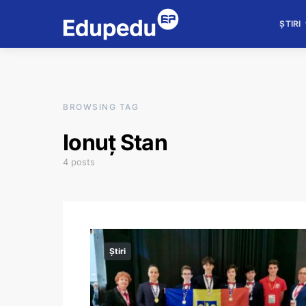
ȘTIRI
BROWSING TAG
Ionuț Stan
4 posts
Știri