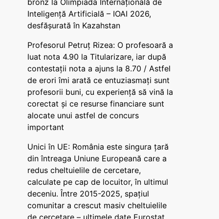
bronz la Olimpiada Internațională de
Inteligență Artificială – IOAI 2026,
desfășurată în Kazahstan
Profesorul Petruț Rizea: O profesoară a
luat nota 4.90 la Titularizare, iar după
contestații nota a ajuns la 8.70 / Astfel
de erori îmi arată ce entuziasmați sunt
profesorii buni, cu experiență să vină la
corectat și ce resurse financiare sunt
alocate unui astfel de concurs
important
Unici în UE: România este singura țară
din întreaga Uniune Europeană care a
redus cheltuielile de cercetare,
calculate pe cap de locuitor, în ultimul
deceniu. Între 2015-2025, spațiul
comunitar a crescut masiv cheltuielile
de cercetare – ultimele date Eurostat