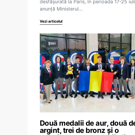
desfășurată la Paris, în perioada 17-25 iuli
anunță Ministerul…
Vezi articolul
Știri
Două medalii de aur, două d
argint, trei de bronz și o