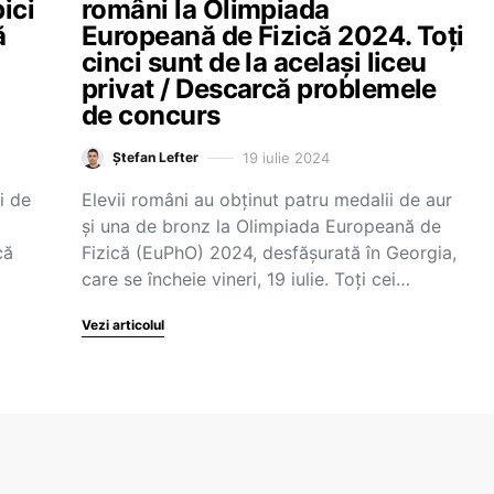
ici
români la Olimpiada
ă
Europeană de Fizică 2024. Toți
cinci sunt de la același liceu
privat / Descarcă problemele
de concurs
19 iulie 2024
Ștefan Lefter
i de
Elevii români au obținut patru medalii de aur
și una de bronz la Olimpiada Europeană de
că
Fizică (EuPhO) 2024, desfășurată în Georgia,
care se încheie vineri, 19 iulie. Toți cei…
Vezi articolul