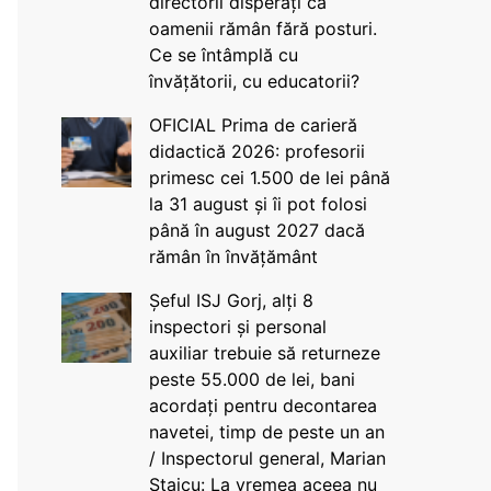
directorii disperați că
oamenii rămân fără posturi.
Ce se întâmplă cu
învățătorii, cu educatorii?
OFICIAL Prima de carieră
didactică 2026: profesorii
primesc cei 1.500 de lei până
la 31 august și îi pot folosi
până în august 2027 dacă
rămân în învățământ
Șeful ISJ Gorj, alți 8
inspectori și personal
auxiliar trebuie să returneze
peste 55.000 de lei, bani
acordați pentru decontarea
navetei, timp de peste un an
/ Inspectorul general, Marian
Staicu: La vremea aceea nu