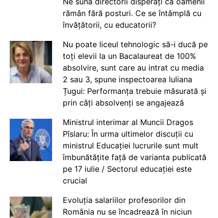
Ne sună directorii disperați că oamenii
rămân fără posturi. Ce se întâmplă cu
învățătorii, cu educatorii?
Nu poate liceul tehnologic să-i ducă pe
toți elevii la un Bacalaureat de 100%
absolvire, sunt care au intrat cu media
2 sau 3, spune inspectoarea Iuliana
Țugui: Performanța trebuie măsurată și
prin câți absolvenți se angajează
Ministrul interimar al Muncii Dragos
Pîslaru: În urma ultimelor discuții cu
ministrul Educației lucrurile sunt mult
îmbunătățite față de varianta publicată
pe 17 iulie / Sectorul educației este
crucial
Evoluția salariilor profesorilor din
România nu se încadrează în niciun