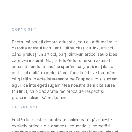
COPYRIGHT
Pentru că scrieți despre educație, sau cu atât mai mult
datorită acestui lucru, ar fi util să citați cu link, atunci
când preluați un articol, părți dintr-un articol sau o idee
care v-a inspirat. Noi, la EduPedu.ro ne-am asumat
această conduită etică și sperăm că și publicațiile cu
mult mai multă experiență vor face la fel. Ne bucurăm
că găsiți subiecte interesante pe Edupedu.ro și suntem
siguri că înțelegeți rugămintea noastră de a cita sursa
(cu link), ca o declarație reciprocă de respect și
profesionalism. Vă mulțumim!
DESPRE NOI
EduPedu.ro este o publicație online care găzduiește
exclusiv articole din domeniul educației și cercetării.
Urmărim constant cum sunt educați copiii noștri, cine și