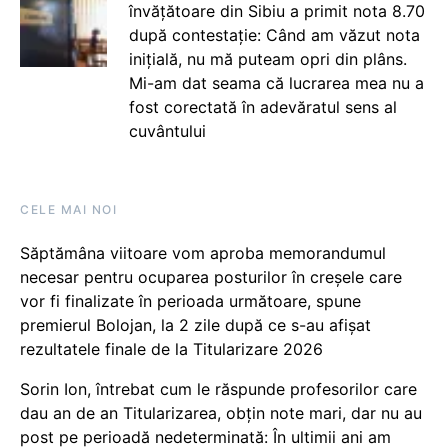
învățătoare din Sibiu a primit nota 8.70
după contestație: Când am văzut nota
inițială, nu mă puteam opri din plâns.
Mi-am dat seama că lucrarea mea nu a
fost corectată în adevăratul sens al
cuvântului
CELE MAI NOI
Săptămâna viitoare vom aproba memorandumul
necesar pentru ocuparea posturilor în creșele care
vor fi finalizate în perioada următoare, spune
premierul Bolojan, la 2 zile după ce s-au afișat
rezultatele finale de la Titularizare 2026
Sorin Ion, întrebat cum le răspunde profesorilor care
dau an de an Titularizarea, obțin note mari, dar nu au
post pe perioadă nedeterminată: În ultimii ani am