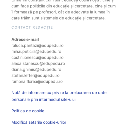
cum face politicile din educație și cercetare, cine și cum
îi formează pe profesori, cât de adecvate la lumea în
care trăim sunt sistemele de educație și cercetare.
CONTACT REDACȚIE
Adrese e-mail
raluca.pantazi@edupedu.ro
mihai.peticila@edupedu.ro
costin.ionescu@edupedu.ro
alexa.stanescu@edupedu.ro
diana.ghimisi@edupedu.ro
stefan.lefter@edupedu.ro
ramona.florea@edupedu.ro
Notă de informare cu privire la prelucrarea de date
personale prin intermediul site-ului
Politica de cookie
Modifică setarile cookie-urilor