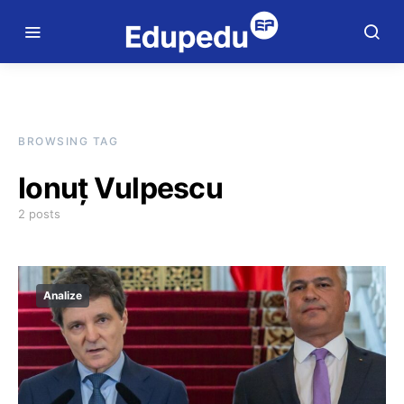
BROWSING TAG
Ionuț Vulpescu
2 posts
Analize