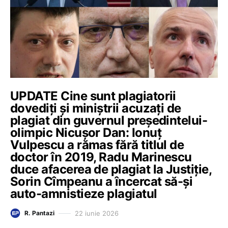
UPDATE Cine sunt plagiatorii
dovediți și miniștrii acuzați de
plagiat din guvernul președintelui-
olimpic Nicușor Dan: Ionuț
Vulpescu a rămas fără titlul de
doctor în 2019, Radu Marinescu
duce afacerea de plagiat la Justiție,
Sorin Cîmpeanu a încercat să-și
auto-amnistieze plagiatul
22 iunie 2026
R. Pantazi