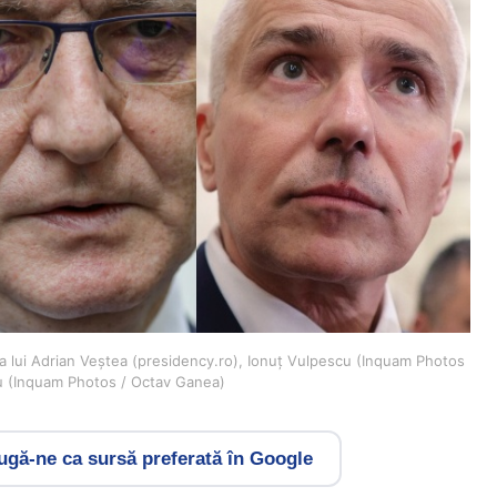
a lui Adrian Veștea (presidency.ro), Ionuț Vulpescu (Inquam Photos
u (Inquam Photos / Octav Ganea)
gă-ne ca sursă preferată în Google