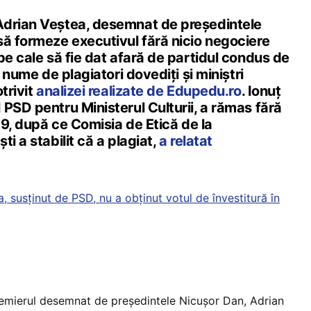
Adrian Veștea, desemnat de președintele
să formeze executivul fără nicio negociere
pe cale să fie dat afară de partidul condus de
3 nume de plagiatori dovediți și miniștri
trivit
analizei realizate de Edupedu.ro
. Ionuț
PSD pentru Ministerul Culturii, a rămas fără
019, după ce Comisia de Etică de la
i a stabilit că a plagiat,
a relatat
, susținut de PSD, nu a obținut votul de învestitură în
remierul desemnat de președintele Nicușor Dan, Adrian