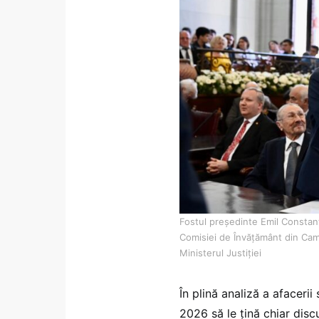
Fostul președinte Emil Constant
Comisiei de Învățământ din Cam
Ministerul Justiției
În plină analiză a afacerii
2026 să le țină chiar disc