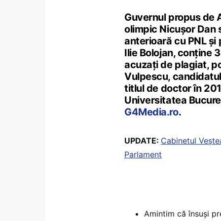
Guvernul propus de 
olimpic Nicușor Dan 
anterioară cu PNL și 
Ilie Bolojan, conține 
acuzați de plagiat, po
Vulpescu, candidatul 
titlul de doctor în 2
Universitatea Bucureșt
G4Media.ro
.
UPDATE:
Cabinetul Veștea
Parlament
Amintim că însuși p