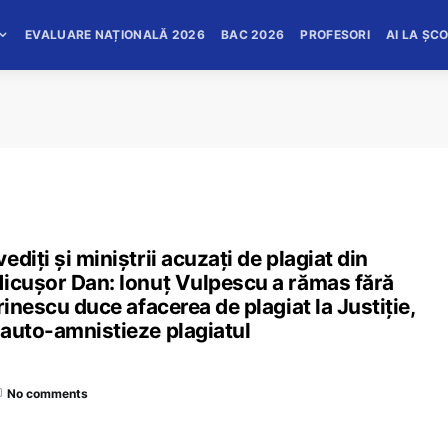
EVALUARE NAȚIONALĂ 2026
BAC 2026
PROFESORI
AI LA ȘC
diți și miniștrii acuzați de plagiat din
Nicușor Dan: Ionuț Vulpescu a rămas fără
rinescu duce afacerea de plagiat la Justiție,
 auto-amnistieze plagiatul
No comments