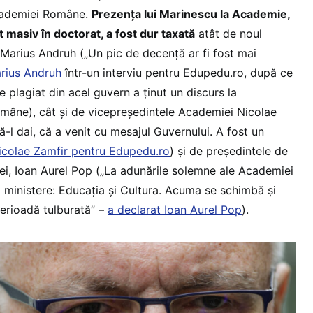
Academiei Române.
Prezența lui Marinescu la Academie,
t masiv în doctorat, a fost dur taxată
atât de noul
r, Marius Andruh („Un pic de decență ar fi fost mai
arius Andruh
într-un interviu pentru Edupedu.ro, după ce
e plagiat din acel guvern a ținut un discurs la
mâne), cât și de vicepreședintele Academiei Nicolae
ă-l dai, că a venit cu mesajul Guvernului. A fost un
icolae Zamfir pentru Edupedu.ro
) și de președintele de
i, Ioan Aurel Pop („La adunările solemne ale Academiei
ă ministere: Educația și Cultura. Acuma se schimbă și
perioadă tulburată” –
a declarat Ioan Aurel Pop
).