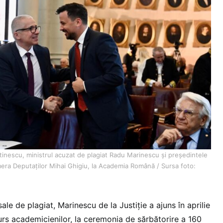
inescu, ministrul acuzat de plagiat Radu Marinescu și președintele
era Deputaților Mihai Ghigiu, la Academia Română / Sursa foto:
 sale de plagiat, Marinescu de la Justiție a ajuns în aprilie
urs academicienilor, la ceremonia de sărbătorire a 160