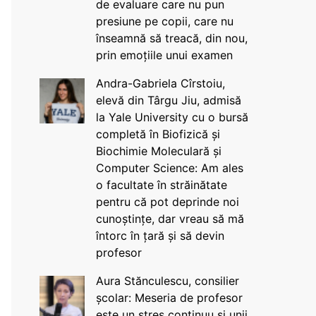
de evaluare care nu pun
presiune pe copii, care nu
înseamnă să treacă, din nou,
prin emoțiile unui examen
Andra-Gabriela Cîrstoiu,
elevă din Târgu Jiu, admisă
la Yale University cu o bursă
completă în Biofizică și
Biochimie Moleculară și
Computer Science: Am ales
o facultate în străinătate
pentru că pot deprinde noi
cunoștințe, dar vreau să mă
întorc în țară și să devin
profesor
Aura Stănculescu, consilier
școlar: Meseria de profesor
este un stres continuu și unii