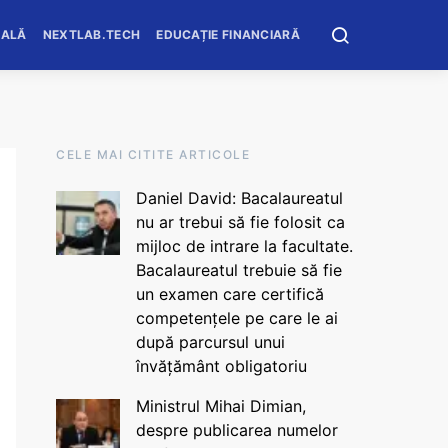
OALĂ
NEXTLAB.TECH
EDUCAȚIE FINANCIARĂ
CELE MAI CITITE ARTICOLE
Daniel David: Bacalaureatul
nu ar trebui să fie folosit ca
mijloc de intrare la facultate.
Bacalaureatul trebuie să fie
un examen care certifică
competențele pe care le ai
după parcursul unui
învățământ obligatoriu
Ministrul Mihai Dimian,
despre publicarea numelor