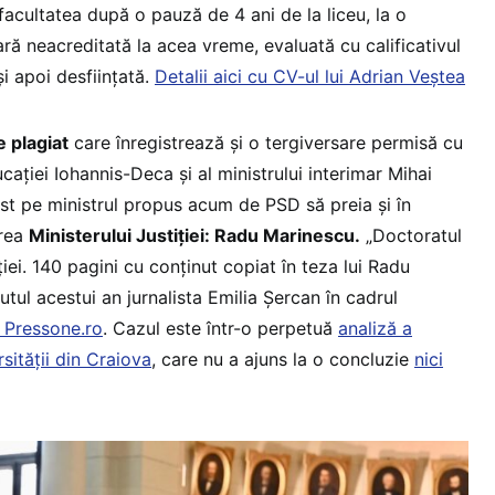
facultatea după o pauză de 4 ani de la liceu, la o
ară neacreditată la acea vreme, evaluată cu calificativul
și apoi desființată.
Detalii aici cu CV-ul lui Adrian Veștea
 plagiat
care înregistrează și o tergiversare permisă cu
cației Iohannis-Deca și al ministrului interimar Mihai
ist pe ministrul propus acum de PSD să preia și în
erea
Ministerului Justiției: Radu Marinescu.
„Doctoratul
iției. 140 pagini cu conținut copiat în teza lui Radu
utul acestui an jurnalista Emilia Șercan în cadrul
 Pressone.ro
. Cazul este într-o perpetuă
analiză a
sității din Craiova
, care nu a ajuns la o concluzie
nici