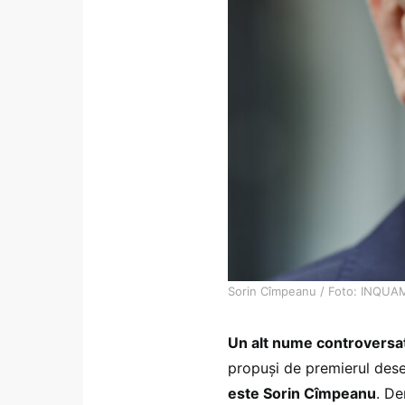
Sorin Cîmpeanu / Foto: INQUA
Un alt nume controversat
propuși de premierul des
este Sorin Cîmpeanu
. De