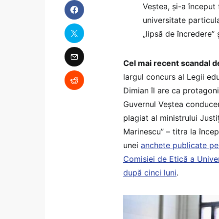
Veștea, și-a început 
universitate particul
„lipsă de încredere” 
Cel mai recent scandal de
largul concurs al Legii edu
Dimian îl are ca protagon
Guvernul Veștea conduc
plagiat al ministrului Just
Marinescu” – titra la încep
unei
anchete publicate pe
Comisiei de Etică a Univer
după cinci luni
.