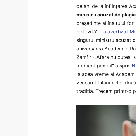
de ani de la înființarea 
ministru acuzat de plagia
președinte al înaltului fo
potrivită” –
a avertizat M
singurul ministru acuzat d
aniversarea Academiei Ro
Zamfir („Afară nu puteai s
moment penibil” a spus
N
la acea vreme al Academie
veneau titularii celor dou
tradiția. Trecem printr-o 