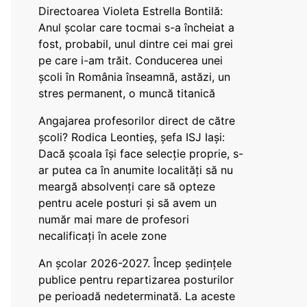
Directoarea Violeta Estrella Bontilă:
Anul școlar care tocmai s-a încheiat a
fost, probabil, unul dintre cei mai grei
pe care i-am trăit. Conducerea unei
școli în România înseamnă, astăzi, un
stres permanent, o muncă titanică
Angajarea profesorilor direct de către
școli? Rodica Leontieș, șefa ISJ Iași:
Dacă școala își face selecție proprie, s-
ar putea ca în anumite localități să nu
meargă absolvenți care să opteze
pentru acele posturi și să avem un
număr mai mare de profesori
necalificați în acele zone
An școlar 2026-2027. Încep ședințele
publice pentru repartizarea posturilor
pe perioadă nedeterminată. La aceste