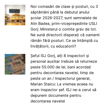
Noi comasări de clase și posturi, cu 3
săptămâni până la debutul anului
școlar 2026-2027, sunt semnalate de
Alin Badea, prim-vicepreședinte USLI
Gorj: Ministerul o comite grav de tot.
Ne sună directorii disperați că oamenii
rămân fără posturi. Ce se întâmplă cu
învățătorii, cu educatorii?
Șeful ISJ Gorj, alți 8 inspectori și
personal auxiliar trebuie să returneze
peste 55.000 de lei, bani acordați
pentru decontarea navetei, timp de
peste un an / Inspectorul general,
Marian Staicu: La vremea aceea nu
eram inspector șef. ISJ ne-a cerut să
depunem documente pentru
decontarea navetei