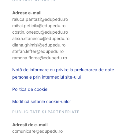
Adrese e-mail
raluca.pantazi@edupedu.ro
mihai.peticila@edupedu.ro
costin.ionescu@edupedu.ro
alexa.stanescu@edupedu.ro
diana.ghimisi@edupedu.ro
stefan.lefter@edupedu.ro
ramona.florea@edupedu.ro
Notă de informare cu privire la prelucrarea de date
personale prin intermediul site-ului
Politica de cookie
Modifică setarile cookie-urilor
PUBLICITATE ȘI PARTENERIATE
Adresă de e-mail
comunicare@edupedu.ro