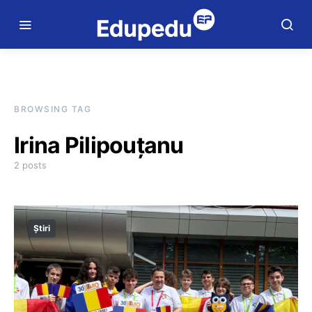
BROWSING TAG
Irina Pilipouțanu
2 posts
Știri