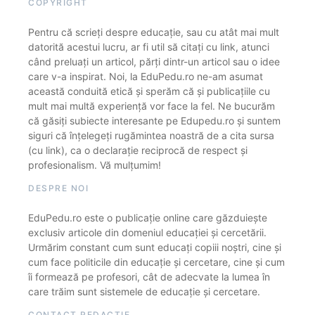
COPYRIGHT
Pentru că scrieți despre educație, sau cu atât mai mult
datorită acestui lucru, ar fi util să citați cu link, atunci
când preluați un articol, părți dintr-un articol sau o idee
care v-a inspirat. Noi, la EduPedu.ro ne-am asumat
această conduită etică și sperăm că și publicațiile cu
mult mai multă experiență vor face la fel. Ne bucurăm
că găsiți subiecte interesante pe Edupedu.ro și suntem
siguri că înțelegeți rugămintea noastră de a cita sursa
(cu link), ca o declarație reciprocă de respect și
profesionalism. Vă mulțumim!
DESPRE NOI
EduPedu.ro este o publicație online care găzduiește
exclusiv articole din domeniul educației și cercetării.
Urmărim constant cum sunt educați copiii noștri, cine și
cum face politicile din educație și cercetare, cine și cum
îi formează pe profesori, cât de adecvate la lumea în
care trăim sunt sistemele de educație și cercetare.
CONTACT REDACȚIE