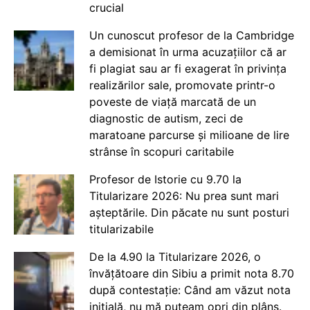
crucial
Un cunoscut profesor de la Cambridge
a demisionat în urma acuzațiilor că ar
fi plagiat sau ar fi exagerat în privința
realizărilor sale, promovate printr-o
poveste de viață marcată de un
diagnostic de autism, zeci de
maratoane parcurse și milioane de lire
strânse în scopuri caritabile
Profesor de Istorie cu 9.70 la
Titularizare 2026: Nu prea sunt mari
așteptările. Din păcate nu sunt posturi
titularizabile
De la 4.90 la Titularizare 2026, o
învățătoare din Sibiu a primit nota 8.70
după contestație: Când am văzut nota
inițială, nu mă puteam opri din plâns.