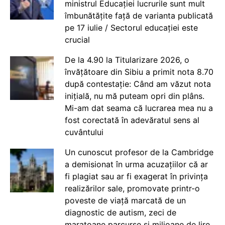
ministrul Educației lucrurile sunt mult
îmbunătățite față de varianta publicată
pe 17 iulie / Sectorul educației este
crucial
De la 4.90 la Titularizare 2026, o
învățătoare din Sibiu a primit nota 8.70
după contestație: Când am văzut nota
inițială, nu mă puteam opri din plâns.
Mi-am dat seama că lucrarea mea nu a
fost corectată în adevăratul sens al
cuvântului
Un cunoscut profesor de la Cambridge
a demisionat în urma acuzațiilor că ar
fi plagiat sau ar fi exagerat în privința
realizărilor sale, promovate printr-o
poveste de viață marcată de un
diagnostic de autism, zeci de
maratoane parcurse și milioane de lire