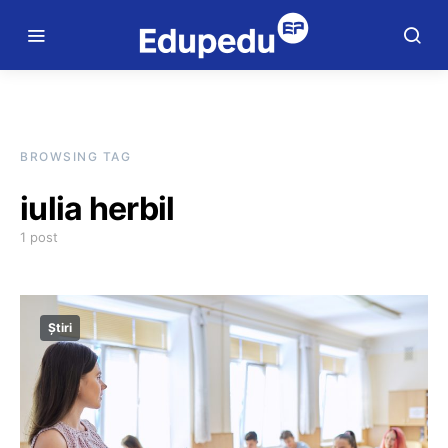
BROWSING TAG
iulia herbil
1 post
Știri