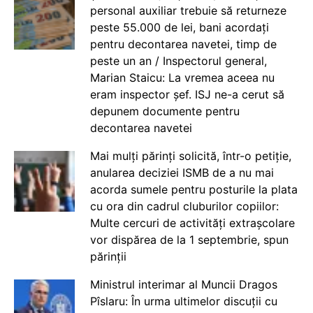
personal auxiliar trebuie să returneze
peste 55.000 de lei, bani acordați
pentru decontarea navetei, timp de
peste un an / Inspectorul general,
Marian Staicu: La vremea aceea nu
eram inspector șef. ISJ ne-a cerut să
depunem documente pentru
decontarea navetei
Mai mulți părinți solicită, într-o petiție,
anularea deciziei ISMB de a nu mai
acorda sumele pentru posturile la plata
cu ora din cadrul cluburilor copiilor:
Multe cercuri de activități extrașcolare
vor dispărea de la 1 septembrie, spun
părinții
Ministrul interimar al Muncii Dragos
Pîslaru: În urma ultimelor discuții cu