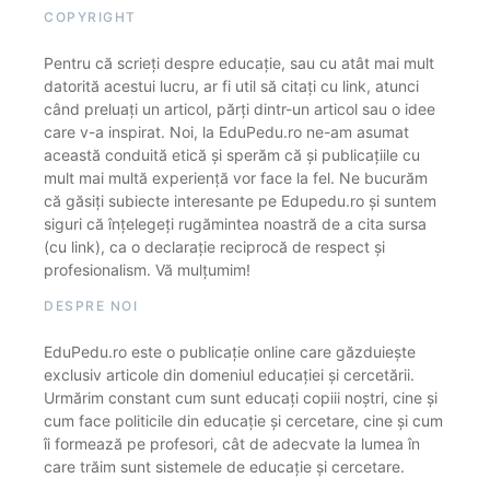
COPYRIGHT
Pentru că scrieți despre educație, sau cu atât mai mult
datorită acestui lucru, ar fi util să citați cu link, atunci
când preluați un articol, părți dintr-un articol sau o idee
care v-a inspirat. Noi, la EduPedu.ro ne-am asumat
această conduită etică și sperăm că și publicațiile cu
mult mai multă experiență vor face la fel. Ne bucurăm
că găsiți subiecte interesante pe Edupedu.ro și suntem
siguri că înțelegeți rugămintea noastră de a cita sursa
(cu link), ca o declarație reciprocă de respect și
profesionalism. Vă mulțumim!
DESPRE NOI
EduPedu.ro este o publicație online care găzduiește
exclusiv articole din domeniul educației și cercetării.
Urmărim constant cum sunt educați copiii noștri, cine și
cum face politicile din educație și cercetare, cine și cum
îi formează pe profesori, cât de adecvate la lumea în
care trăim sunt sistemele de educație și cercetare.