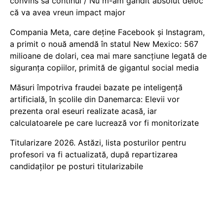
convins să continui / Nu m-am gândit absolut deloc
că va avea vreun impact major
Compania Meta, care deține Facebook și Instagram,
a primit o nouă amendă în statul New Mexico: 567
milioane de dolari, cea mai mare sancțiune legată de
siguranța copiilor, primită de gigantul social media
Măsuri împotriva fraudei bazate pe inteligență
artificială, în școlile din Danemarca: Elevii vor
prezenta oral eseuri realizate acasă, iar
calculatoarele pe care lucrează vor fi monitorizate
Titularizare 2026. Astăzi, lista posturilor pentru
profesori va fi actualizată, după repartizarea
candidaților pe posturi titularizabile