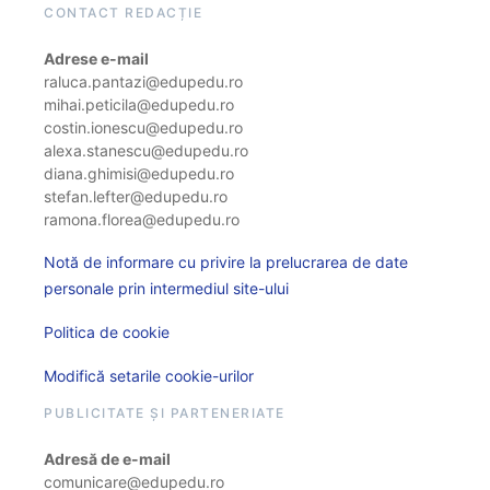
CONTACT REDACȚIE
Adrese e-mail
raluca.pantazi@edupedu.ro
mihai.peticila@edupedu.ro
costin.ionescu@edupedu.ro
alexa.stanescu@edupedu.ro
diana.ghimisi@edupedu.ro
stefan.lefter@edupedu.ro
ramona.florea@edupedu.ro
Notă de informare cu privire la prelucrarea de date
personale prin intermediul site-ului
Politica de cookie
Modifică setarile cookie-urilor
PUBLICITATE ȘI PARTENERIATE
Adresă de e-mail
comunicare@edupedu.ro