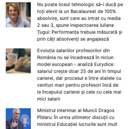
Nu poate liceul tehnologic să-i ducă pe
toți elevii la un Bacalaureat de 100%
absolvire, sunt care au intrat cu media
2 sau 3, spune inspectoarea Iuliana
Țugui: Performanța trebuie măsurată și
prin câți absolvenți se angajează
Evoluția salariilor profesorilor din
România nu se încadrează în niciun
model european - analiză Eurydice:
salariul crește doar 25 de ani în timpul
carierei, dar procesul e între statele cu
venituri mari pentru profesori încă de
la începutul carierei și cele cu cele mai
mici salarii
Ministrul interimar al Muncii Dragos
Pîslaru: În urma ultimelor discuții cu
ministrul Educației lucrurile sunt mult