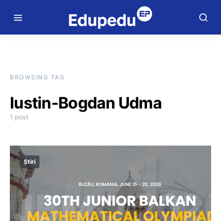
BROWSING TAG
Iustin-Bogdan Udma
1 post
Știri