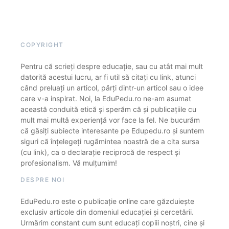
COPYRIGHT
Pentru că scrieți despre educație, sau cu atât mai mult
datorită acestui lucru, ar fi util să citați cu link, atunci
când preluați un articol, părți dintr-un articol sau o idee
care v-a inspirat. Noi, la EduPedu.ro ne-am asumat
această conduită etică și sperăm că și publicațiile cu
mult mai multă experiență vor face la fel. Ne bucurăm
că găsiți subiecte interesante pe Edupedu.ro și suntem
siguri că înțelegeți rugămintea noastră de a cita sursa
(cu link), ca o declarație reciprocă de respect și
profesionalism. Vă mulțumim!
DESPRE NOI
EduPedu.ro este o publicație online care găzduiește
exclusiv articole din domeniul educației și cercetării.
Urmărim constant cum sunt educați copiii noștri, cine și