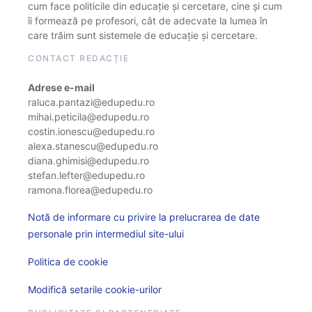
cum face politicile din educație și cercetare, cine și cum
îi formează pe profesori, cât de adecvate la lumea în
care trăim sunt sistemele de educație și cercetare.
CONTACT REDACȚIE
Adrese e-mail
raluca.pantazi@edupedu.ro
mihai.peticila@edupedu.ro
costin.ionescu@edupedu.ro
alexa.stanescu@edupedu.ro
diana.ghimisi@edupedu.ro
stefan.lefter@edupedu.ro
ramona.florea@edupedu.ro
Notă de informare cu privire la prelucrarea de date
personale prin intermediul site-ului
Politica de cookie
Modifică setarile cookie-urilor