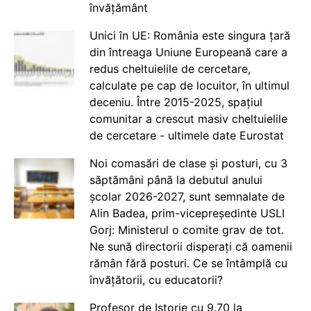
învățământ
Unici în UE: România este singura țară
din întreaga Uniune Europeană care a
redus cheltuielile de cercetare,
calculate pe cap de locuitor, în ultimul
deceniu. Între 2015-2025, spațiul
comunitar a crescut masiv cheltuielile
de cercetare - ultimele date Eurostat
Noi comasări de clase și posturi, cu 3
săptămâni până la debutul anului
școlar 2026-2027, sunt semnalate de
Alin Badea, prim-vicepreședinte USLI
Gorj: Ministerul o comite grav de tot.
Ne sună directorii disperați că oamenii
rămân fără posturi. Ce se întâmplă cu
învățătorii, cu educatorii?
Profesor de Istorie cu 9.70 la