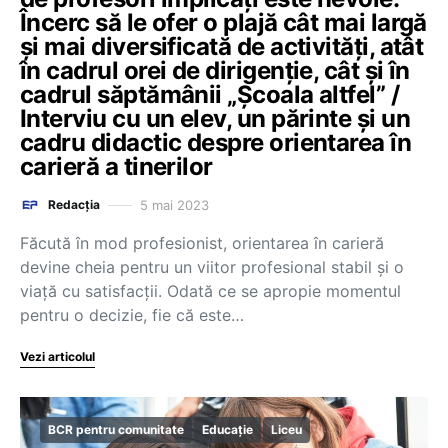
Încerc să le ofer o plajă cât mai largă
și mai diversificată de activități, atât
în cadrul orei de dirigenție, cât și în
cadrul săptămânii „Școala altfel” /
Interviu cu un elev, un părinte și un
cadru didactic despre orientarea în
carieră a tinerilor
5 mai 2023
Redacția
Făcută în mod profesionist, orientarea în carieră
devine cheia pentru un viitor profesional stabil și o
viață cu satisfacții. Odată ce se apropie momentul
pentru o decizie, fie că este…
Vezi articolul
BCR pentru comunitate
Educație
Liceu