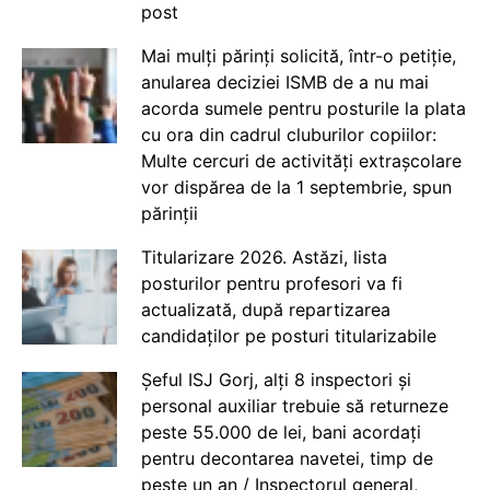
post
Mai mulți părinți solicită, într-o petiție,
anularea deciziei ISMB de a nu mai
acorda sumele pentru posturile la plata
cu ora din cadrul cluburilor copiilor:
Multe cercuri de activități extrașcolare
vor dispărea de la 1 septembrie, spun
părinții
Titularizare 2026. Astăzi, lista
posturilor pentru profesori va fi
actualizată, după repartizarea
candidaților pe posturi titularizabile
Șeful ISJ Gorj, alți 8 inspectori și
personal auxiliar trebuie să returneze
peste 55.000 de lei, bani acordați
pentru decontarea navetei, timp de
peste un an / Inspectorul general,