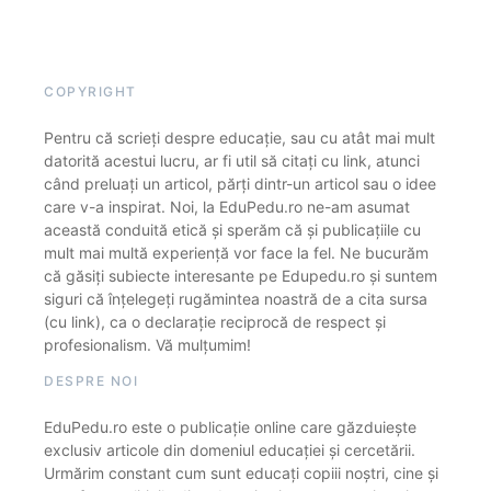
COPYRIGHT
Pentru că scrieți despre educație, sau cu atât mai mult
datorită acestui lucru, ar fi util să citați cu link, atunci
când preluați un articol, părți dintr-un articol sau o idee
care v-a inspirat. Noi, la EduPedu.ro ne-am asumat
această conduită etică și sperăm că și publicațiile cu
mult mai multă experiență vor face la fel. Ne bucurăm
că găsiți subiecte interesante pe Edupedu.ro și suntem
siguri că înțelegeți rugămintea noastră de a cita sursa
(cu link), ca o declarație reciprocă de respect și
profesionalism. Vă mulțumim!
DESPRE NOI
EduPedu.ro este o publicație online care găzduiește
exclusiv articole din domeniul educației și cercetării.
Urmărim constant cum sunt educați copiii noștri, cine și