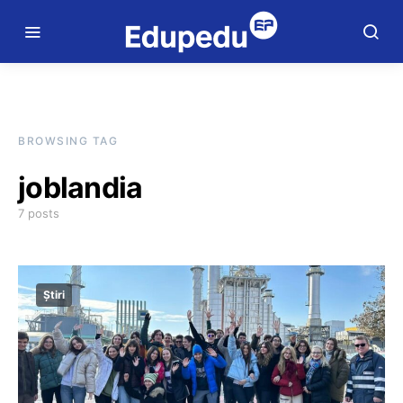
BROWSING TAG
joblandia
7 posts
Știri