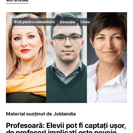
Vezi articolul
BCR pentru comunitate
Educație
Liceu
Material susținut de Joblandia
Profesoară: Elevii pot fi captați ușor,
de profesori implicați este nevoie.