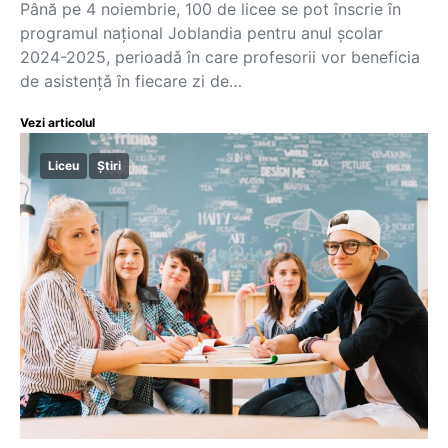
Până pe 4 noiembrie, 100 de licee se pot înscrie în
programul național Joblandia pentru anul școlar
2024-2025, perioadǎ în care profesorii vor beneficia
de asistențǎ în fiecare zi de…
Vezi articolul
Liceu
Știri