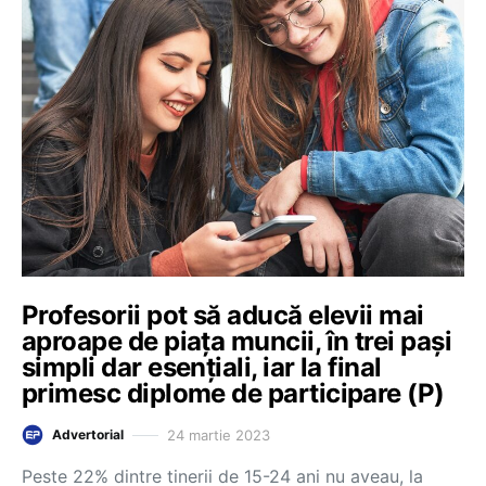
Profesorii pot să aducă elevii mai
aproape de piața muncii, în trei pași
simpli dar esențiali, iar la final
primesc diplome de participare (P)
24 martie 2023
Advertorial
Peste 22% dintre tinerii de 15-24 ani nu aveau, la