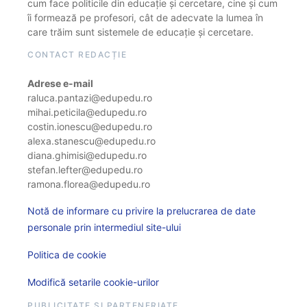
cum face politicile din educație și cercetare, cine și cum
îi formează pe profesori, cât de adecvate la lumea în
care trăim sunt sistemele de educație și cercetare.
CONTACT REDACȚIE
Adrese e-mail
raluca.pantazi@edupedu.ro
mihai.peticila@edupedu.ro
costin.ionescu@edupedu.ro
alexa.stanescu@edupedu.ro
diana.ghimisi@edupedu.ro
stefan.lefter@edupedu.ro
ramona.florea@edupedu.ro
Notă de informare cu privire la prelucrarea de date
personale prin intermediul site-ului
Politica de cookie
Modifică setarile cookie-urilor
PUBLICITATE ȘI PARTENERIATE