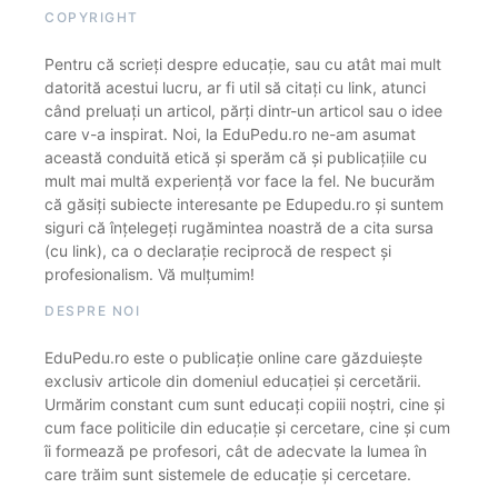
COPYRIGHT
Pentru că scrieți despre educație, sau cu atât mai mult
datorită acestui lucru, ar fi util să citați cu link, atunci
când preluați un articol, părți dintr-un articol sau o idee
care v-a inspirat. Noi, la EduPedu.ro ne-am asumat
această conduită etică și sperăm că și publicațiile cu
mult mai multă experiență vor face la fel. Ne bucurăm
că găsiți subiecte interesante pe Edupedu.ro și suntem
siguri că înțelegeți rugămintea noastră de a cita sursa
(cu link), ca o declarație reciprocă de respect și
profesionalism. Vă mulțumim!
DESPRE NOI
EduPedu.ro este o publicație online care găzduiește
exclusiv articole din domeniul educației și cercetării.
Urmărim constant cum sunt educați copiii noștri, cine și
cum face politicile din educație și cercetare, cine și cum
îi formează pe profesori, cât de adecvate la lumea în
care trăim sunt sistemele de educație și cercetare.