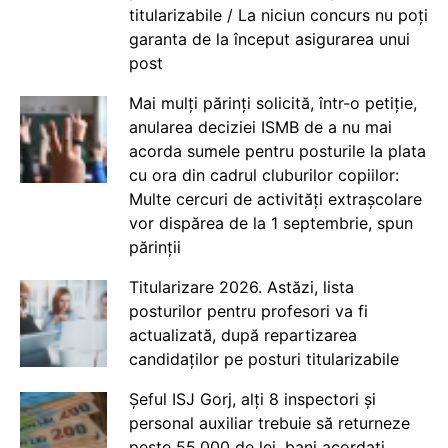
titularizabile / La niciun concurs nu poți
garanta de la început asigurarea unui
post
Mai mulți părinți solicită, într-o petiție,
anularea deciziei ISMB de a nu mai
acorda sumele pentru posturile la plata
cu ora din cadrul cluburilor copiilor:
Multe cercuri de activități extrașcolare
vor dispărea de la 1 septembrie, spun
părinții
Titularizare 2026. Astăzi, lista
posturilor pentru profesori va fi
actualizată, după repartizarea
candidaților pe posturi titularizabile
Șeful ISJ Gorj, alți 8 inspectori și
personal auxiliar trebuie să returneze
peste 55.000 de lei, bani acordați