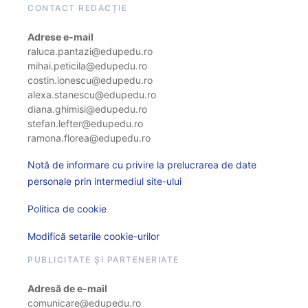
CONTACT REDACȚIE
Adrese e-mail
raluca.pantazi@edupedu.ro
mihai.peticila@edupedu.ro
costin.ionescu@edupedu.ro
alexa.stanescu@edupedu.ro
diana.ghimisi@edupedu.ro
stefan.lefter@edupedu.ro
ramona.florea@edupedu.ro
Notă de informare cu privire la prelucrarea de date
personale prin intermediul site-ului
Politica de cookie
Modifică setarile cookie-urilor
PUBLICITATE ȘI PARTENERIATE
Adresă de e-mail
comunicare@edupedu.ro