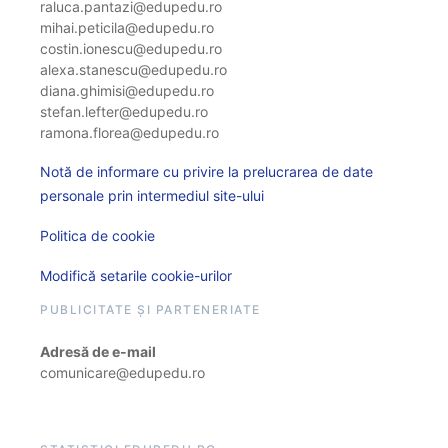
raluca.pantazi@edupedu.ro
mihai.peticila@edupedu.ro
costin.ionescu@edupedu.ro
alexa.stanescu@edupedu.ro
diana.ghimisi@edupedu.ro
stefan.lefter@edupedu.ro
ramona.florea@edupedu.ro
Notă de informare cu privire la prelucrarea de date
personale prin intermediul site-ului
Politica de cookie
Modifică setarile cookie-urilor
PUBLICITATE ȘI PARTENERIATE
Adresă de e-mail
comunicare@edupedu.ro