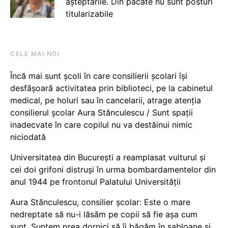
așteptările. Din păcate nu sunt posturi
titularizabile
CELE MAI NOI
Încă mai sunt școli în care consilierii școlari își
desfășoară activitatea prin biblioteci, pe la cabinetul
medical, pe holuri sau în cancelarii, atrage atenția
consilierul școlar Aura Stănculescu / Sunt spații
inadecvate în care copilul nu va destăinui nimic
niciodată
Universitatea din București a reamplasat vulturul și
cei doi grifoni distruși în urma bombardamentelor din
anul 1944 pe frontonul Palatului Universității
Aura Stănculescu, consilier școlar: Este o mare
nedreptate să nu-i lăsăm pe copii să fie așa cum
sunt. Suntem prea dornici să îi băgăm în șabloane și