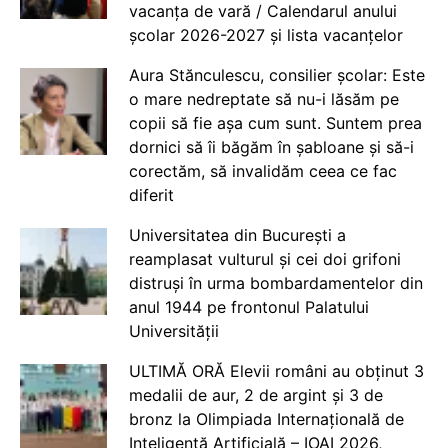
vacanța de vară / Calendarul anului
școlar 2026-2027 și lista vacanțelor
Aura Stănculescu, consilier școlar: Este
o mare nedreptate să nu-i lăsăm pe
copii să fie așa cum sunt. Suntem prea
dornici să îi băgăm în șabloane și să-i
corectăm, să invalidăm ceea ce fac
diferit
Universitatea din București a
reamplasat vulturul și cei doi grifoni
distruși în urma bombardamentelor din
anul 1944 pe frontonul Palatului
Universității
ULTIMĂ ORĂ Elevii români au obținut 3
medalii de aur, 2 de argint și 3 de
bronz la Olimpiada Internațională de
Inteligență Artificială – IOAI 2026,