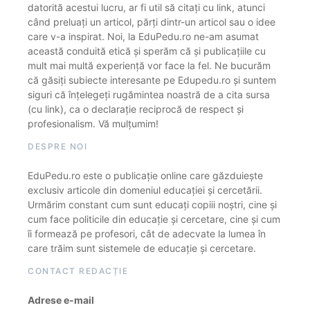
datorită acestui lucru, ar fi util să citați cu link, atunci
când preluați un articol, părți dintr-un articol sau o idee
care v-a inspirat. Noi, la EduPedu.ro ne-am asumat
această conduită etică și sperăm că și publicațiile cu
mult mai multă experiență vor face la fel. Ne bucurăm
că găsiți subiecte interesante pe Edupedu.ro și suntem
siguri că înțelegeți rugămintea noastră de a cita sursa
(cu link), ca o declarație reciprocă de respect și
profesionalism. Vă mulțumim!
DESPRE NOI
EduPedu.ro este o publicație online care găzduiește
exclusiv articole din domeniul educației și cercetării.
Urmărim constant cum sunt educați copiii noștri, cine și
cum face politicile din educație și cercetare, cine și cum
îi formează pe profesori, cât de adecvate la lumea în
care trăim sunt sistemele de educație și cercetare.
CONTACT REDACȚIE
Adrese e-mail