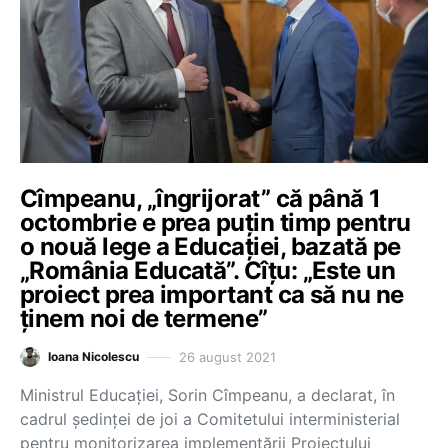
Cîmpeanu, „îngrijorat” că până 1
octombrie e prea puțin timp pentru
o nouă lege a Educației, bazată pe
„România Educată”. Cîțu: „Este un
proiect prea important ca să nu ne
ținem noi de termene”
26 august 2021
Ioana Nicolescu
Ministrul Educației, Sorin Cîmpeanu, a declarat, în
cadrul ședinței de joi a Comitetului interministerial
pentru monitorizarea implementării Proiectului