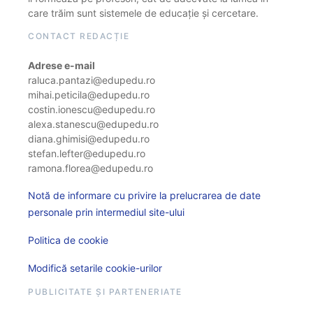
care trăim sunt sistemele de educație și cercetare.
CONTACT REDACȚIE
Adrese e-mail
raluca.pantazi@edupedu.ro
mihai.peticila@edupedu.ro
costin.ionescu@edupedu.ro
alexa.stanescu@edupedu.ro
diana.ghimisi@edupedu.ro
stefan.lefter@edupedu.ro
ramona.florea@edupedu.ro
Notă de informare cu privire la prelucrarea de date
personale prin intermediul site-ului
Politica de cookie
Modifică setarile cookie-urilor
PUBLICITATE ȘI PARTENERIATE