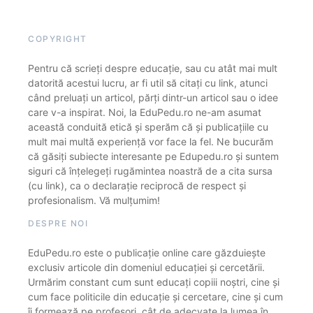
COPYRIGHT
Pentru că scrieți despre educație, sau cu atât mai mult
datorită acestui lucru, ar fi util să citați cu link, atunci
când preluați un articol, părți dintr-un articol sau o idee
care v-a inspirat. Noi, la EduPedu.ro ne-am asumat
această conduită etică și sperăm că și publicațiile cu
mult mai multă experiență vor face la fel. Ne bucurăm
că găsiți subiecte interesante pe Edupedu.ro și suntem
siguri că înțelegeți rugămintea noastră de a cita sursa
(cu link), ca o declarație reciprocă de respect și
profesionalism. Vă mulțumim!
DESPRE NOI
EduPedu.ro este o publicație online care găzduiește
exclusiv articole din domeniul educației și cercetării.
Urmărim constant cum sunt educați copiii noștri, cine și
cum face politicile din educație și cercetare, cine și cum
îi formează pe profesori, cât de adecvate la lumea în