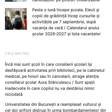
Peste o lună începe școala. Elevii și
copiii de grădiniță încep cursurile și
activitățile pe 7 septembrie, după
vacanța de vară / Calendarul anului
școlar 2026-2027 și lista vacanțelor
CELE MAI NOI
Încă mai sunt școli în care consilierii școlari își
desfășoară activitatea prin biblioteci, pe la cabinetul
medical, pe holuri sau în cancelarii, atrage atenția
consilierul școlar Aura Stănculescu / Sunt spații
inadecvate în care copilul nu va destăinui nimic
niciodată
Universitatea din București a reamplasat vulturul și
cei doi grifoni distruși în urma bombardamentelor din