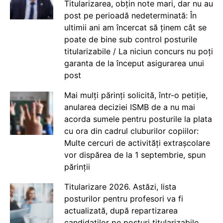
Titularizarea, obțin note mari, dar nu au
post pe perioadă nedeterminată: În
ultimii ani am încercat să ținem cât se
poate de bine sub control posturile
titularizabile / La niciun concurs nu poți
garanta de la început asigurarea unui
post
Mai mulți părinți solicită, într-o petiție,
anularea deciziei ISMB de a nu mai
acorda sumele pentru posturile la plata
cu ora din cadrul cluburilor copiilor:
Multe cercuri de activități extrașcolare
vor dispărea de la 1 septembrie, spun
părinții
Titularizare 2026. Astăzi, lista
posturilor pentru profesori va fi
actualizată, după repartizarea
candidaților pe posturi titularizabile