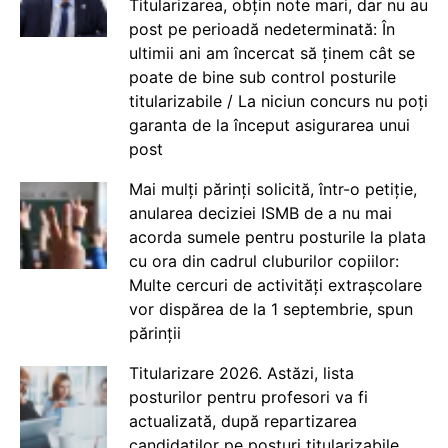
Titularizarea, obțin note mari, dar nu au
post pe perioadă nedeterminată: În
ultimii ani am încercat să ținem cât se
poate de bine sub control posturile
titularizabile / La niciun concurs nu poți
garanta de la început asigurarea unui
post
Mai mulți părinți solicită, într-o petiție,
anularea deciziei ISMB de a nu mai
acorda sumele pentru posturile la plata
cu ora din cadrul cluburilor copiilor:
Multe cercuri de activități extrașcolare
vor dispărea de la 1 septembrie, spun
părinții
Titularizare 2026. Astăzi, lista
posturilor pentru profesori va fi
actualizată, după repartizarea
candidaților pe posturi titularizabile