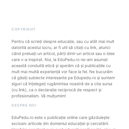
COPYRIGHT
Pentru că scrieți despre educație, sau cu atât mai mult
datorită acestui lucru, ar fi util să citați cu link, atunci
când preluați un articol, părți dintr-un articol sau o idee
care v-a inspirat. Noi, la EduPedu.ro ne-am asumat
această conduită etică și sperăm că și publicațiile cu
mult mai multă experiență vor face la fel. Ne bucurăm
că găsiți subiecte interesante pe Edupedu.ro și suntem
siguri că înțelegeți rugămintea noastră de a cita sursa
(cu link), ca o declarație reciprocă de respect și
profesionalism. Vă mulțumim!
DESPRE NOI
EduPedu.ro este o publicație online care găzduiește
exclusiv articole din domeniul educației și cercetării.