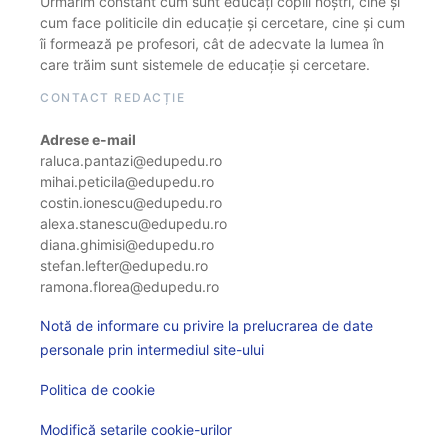
Urmărim constant cum sunt educați copiii noștri, cine și
cum face politicile din educație și cercetare, cine și cum
îi formează pe profesori, cât de adecvate la lumea în
care trăim sunt sistemele de educație și cercetare.
CONTACT REDACȚIE
Adrese e-mail
raluca.pantazi@edupedu.ro
mihai.peticila@edupedu.ro
costin.ionescu@edupedu.ro
alexa.stanescu@edupedu.ro
diana.ghimisi@edupedu.ro
stefan.lefter@edupedu.ro
ramona.florea@edupedu.ro
Notă de informare cu privire la prelucrarea de date
personale prin intermediul site-ului
Politica de cookie
Modifică setarile cookie-urilor