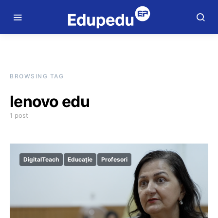
BROWSING TAG
lenovo edu
1 post
DigitalTeach
Educație
Profesori