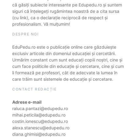
că găsiți subiecte interesante pe Edupedu.ro și suntem
siguri că înțelegeți rugămintea noastră de a cita sursa
(cu link), ca o declarație reciprocă de respect și
profesionalism. Vă mulțumim!
DESPRE NOI
EduPedu.ro este o publicație online care găzduiește
exclusiv articole din domeniul educației și cercetării.
Urmărim constant cum sunt educați copiii noștri, cine și
cum face politicile din educație și cercetare, cine și cum
îi formează pe profesori, cât de adecvate la lumea în
care trăim sunt sistemele de educație și cercetare.
CONTACT REDACȚIE
Adrese e-mail
raluca.pantazi@edupedu.ro
mihai.peticila@edupedu.ro
costin.ionescu@edupedu.ro
alexa.stanescu@edupedu.ro
diana.ghimisi@edupedu.ro