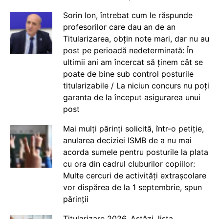
Sorin Ion, întrebat cum le răspunde
profesorilor care dau an de an
Titularizarea, obțin note mari, dar nu au
post pe perioadă nedeterminată: În
ultimii ani am încercat să ținem cât se
poate de bine sub control posturile
titularizabile / La niciun concurs nu poți
garanta de la început asigurarea unui
post
Mai mulți părinți solicită, într-o petiție,
anularea deciziei ISMB de a nu mai
acorda sumele pentru posturile la plata
cu ora din cadrul cluburilor copiilor:
Multe cercuri de activități extrașcolare
vor dispărea de la 1 septembrie, spun
părinții
Titularizare 2026. Astăzi, lista