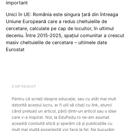
important
Unici în UE: România este singura țară din întreaga
Uniune Europeană care a redus cheltuielile de
cercetare, calculate pe cap de locuitor, în ultimul
deceniu. Între 2015-2025, spațiul comunitar a crescut
masiv cheltuielile de cercetare – ultimele date
Eurostat
COPYRIGHT
Pentru că scrieți despre educație, sau cu atât mai mult
datorită acestui lucru, ar fi util să citați cu link, atunci
când preluați un articol, părți dintr-un articol sau o idee
care v-a inspirat. Noi, la EduPedu.ro ne-am asumat
această conduită etică și sperăm că și publicațiile cu
mult mai multă experiență vor face la fel. Ne bucurăm