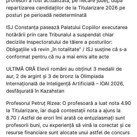
profesori a fost actualizată, pe fiecare județ, după
repartizarea candidaților de la Titularizare 2026 pe
posturi pe perioadă nedeterminată
ISJ Constanța pasează Palatului Copiilor executarea
hotărârii prin care Tribunalul a suspendat chiar
deciziile Inspectoratului de tăiere a posturilor:
Obligațiile vă revin „în totalitate” / ISJ susține că s-a
conformat pentru că nu a mai emis alte acte
ULTIMĂ ORĂ Elevii români au obținut 3 medalii de
aur, 2 de argint și 3 de bronz la Olimpiada
Internațională de Inteligență Artificială – IOAI 2026,
desfășurată în Kazahstan
Profesorul Petruț Rizea: O profesoară a luat nota 4.90
la Titularizare, iar după contestații nota a ajuns la
8.70 / Astfel de erori îmi arată ce entuziasmați sunt
profesorii buni, cu experiență să vină la corectat și ce
resurse financiare sunt alocate unui astfel de concurs