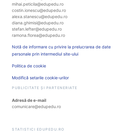
mihai.peticila@edupedu.ro
costin.ionescu@edupedu.ro
alexa.stanescu@edupedu.ro
diana.ghimisi@edupedu.ro
stefan.lefter@edupedu.ro
ramona.florea@edupedu.ro
Notă de informare cu privire la prelucrarea de date
personale prin intermediul site-ului
Politica de cookie
Modifică setarile cookie-urilor
PUBLICITATE ȘI PARTENERIATE
Adresă de e-mail
comunicare@edupedu.ro
STATISTICI EDUPEDU.RO