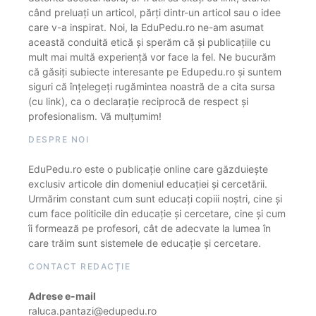
când preluați un articol, părți dintr-un articol sau o idee
care v-a inspirat. Noi, la EduPedu.ro ne-am asumat
această conduită etică și sperăm că și publicațiile cu
mult mai multă experiență vor face la fel. Ne bucurăm
că găsiți subiecte interesante pe Edupedu.ro și suntem
siguri că înțelegeți rugămintea noastră de a cita sursa
(cu link), ca o declarație reciprocă de respect și
profesionalism. Vă mulțumim!
DESPRE NOI
EduPedu.ro este o publicație online care găzduiește
exclusiv articole din domeniul educației și cercetării.
Urmărim constant cum sunt educați copiii noștri, cine și
cum face politicile din educație și cercetare, cine și cum
îi formează pe profesori, cât de adecvate la lumea în
care trăim sunt sistemele de educație și cercetare.
CONTACT REDACȚIE
Adrese e-mail
raluca.pantazi@edupedu.ro