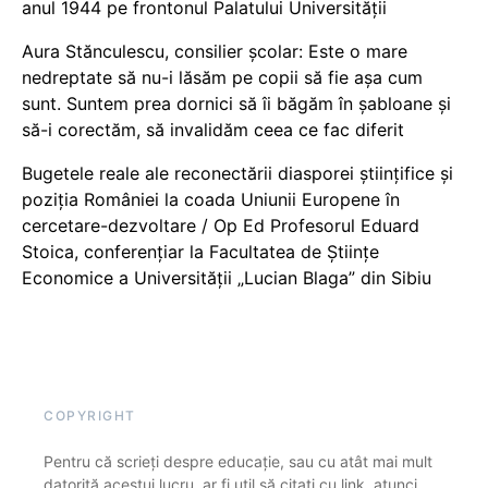
anul 1944 pe frontonul Palatului Universității
Aura Stănculescu, consilier școlar: Este o mare
nedreptate să nu-i lăsăm pe copii să fie așa cum
sunt. Suntem prea dornici să îi băgăm în șabloane și
să-i corectăm, să invalidăm ceea ce fac diferit
Bugetele reale ale reconectării diasporei științifice și
poziția României la coada Uniunii Europene în
cercetare-dezvoltare / Op Ed Profesorul Eduard
Stoica, conferențiar la Facultatea de Științe
Economice a Universității „Lucian Blaga” din Sibiu
COPYRIGHT
Pentru că scrieți despre educație, sau cu atât mai mult
datorită acestui lucru, ar fi util să citați cu link, atunci