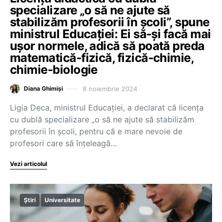
specializare „o să ne ajute să
stabilizăm profesorii în școli”, spune
ministrul Educației: Ei să-și facă mai
ușor normele, adică să poată preda
matematică-fizică, fizică-chimie,
chimie-biologie
8 noiembrie 2024
Diana Ghimiși
Ligia Deca, ministrul Educației, a declarat că licența
cu dublă specializare „o să ne ajute să stabilizăm
profesorii în școli, pentru că e mare nevoie de
profesori care să înțeleagă…
Vezi articolul
Știri
Universitate