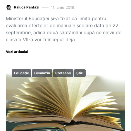
11 iunie 2019
Raluca Pantazi
Ministerul Educației și-a fixat ca limită pentru
evaluarea ofertelor de manuale școlare data de 22
septembrie, adică două săptămâni după ce elevii de
clasa a VII-a vor fi început deja…
Vezi articolul
Educație
Gimnaziu
Profesori
Știri