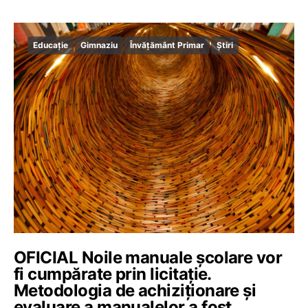
Educație
Gimnaziu
Învățământ Primar
Știri
OFICIAL Noile manuale școlare vor
fi cumpărate prin licitație.
Metodologia de achiziționare și
evaluare a manualelor a fost