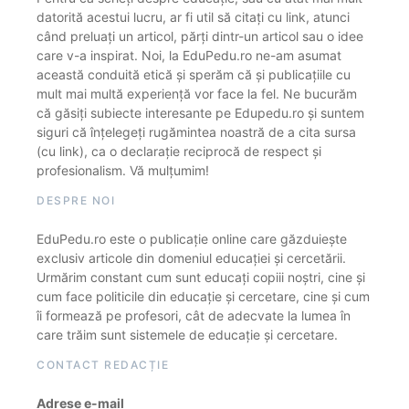
datorită acestui lucru, ar fi util să citați cu link, atunci
când preluați un articol, părți dintr-un articol sau o idee
care v-a inspirat. Noi, la EduPedu.ro ne-am asumat
această conduită etică și sperăm că și publicațiile cu
mult mai multă experiență vor face la fel. Ne bucurăm
că găsiți subiecte interesante pe Edupedu.ro și suntem
siguri că înțelegeți rugămintea noastră de a cita sursa
(cu link), ca o declarație reciprocă de respect și
profesionalism. Vă mulțumim!
DESPRE NOI
EduPedu.ro este o publicație online care găzduiește
exclusiv articole din domeniul educației și cercetării.
Urmărim constant cum sunt educați copiii noștri, cine și
cum face politicile din educație și cercetare, cine și cum
îi formează pe profesori, cât de adecvate la lumea în
care trăim sunt sistemele de educație și cercetare.
CONTACT REDACȚIE
Adrese e-mail