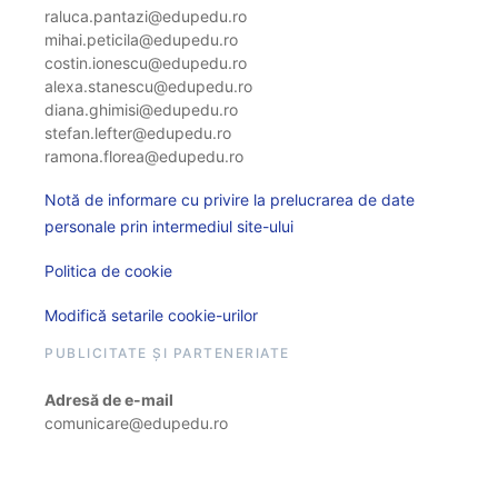
raluca.pantazi@edupedu.ro
mihai.peticila@edupedu.ro
costin.ionescu@edupedu.ro
alexa.stanescu@edupedu.ro
diana.ghimisi@edupedu.ro
stefan.lefter@edupedu.ro
ramona.florea@edupedu.ro
Notă de informare cu privire la prelucrarea de date
personale prin intermediul site-ului
Politica de cookie
Modifică setarile cookie-urilor
PUBLICITATE ȘI PARTENERIATE
Adresă de e-mail
comunicare@edupedu.ro