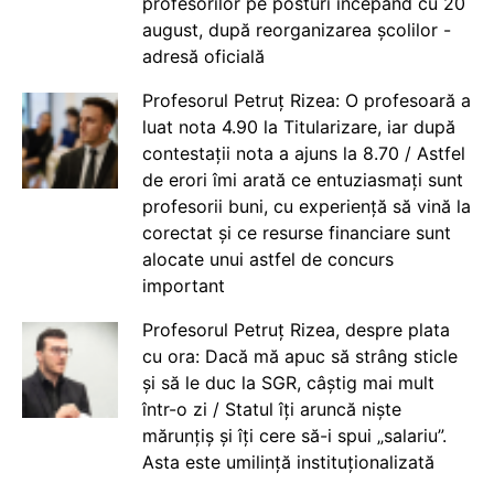
profesorilor pe posturi începând cu 20
august, după reorganizarea școlilor -
adresă oficială
Profesorul Petruț Rizea: O profesoară a
luat nota 4.90 la Titularizare, iar după
contestații nota a ajuns la 8.70 / Astfel
de erori îmi arată ce entuziasmați sunt
profesorii buni, cu experiență să vină la
corectat și ce resurse financiare sunt
alocate unui astfel de concurs
important
Profesorul Petruț Rizea, despre plata
cu ora: Dacă mă apuc să strâng sticle
și să le duc la SGR, câștig mai mult
într-o zi / Statul îți aruncă niște
mărunțiș și îți cere să-i spui „salariu”.
Asta este umilință instituționalizată