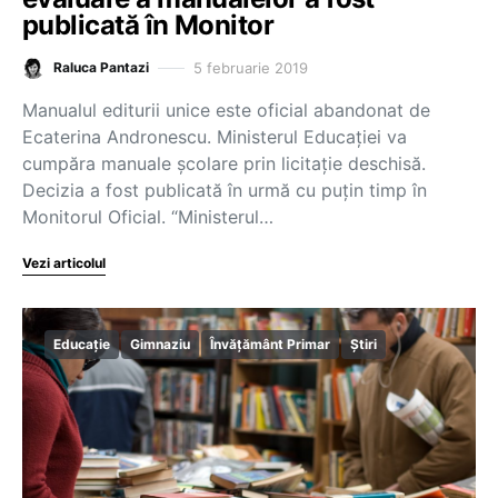
publicată în Monitor
5 februarie 2019
Raluca Pantazi
Manualul editurii unice este oficial abandonat de
Ecaterina Andronescu. Ministerul Educației va
cumpăra manuale școlare prin licitație deschisă.
Decizia a fost publicată în urmă cu puțin timp în
Monitorul Oficial. “Ministerul…
Vezi articolul
Educație
Gimnaziu
Învățământ Primar
Știri