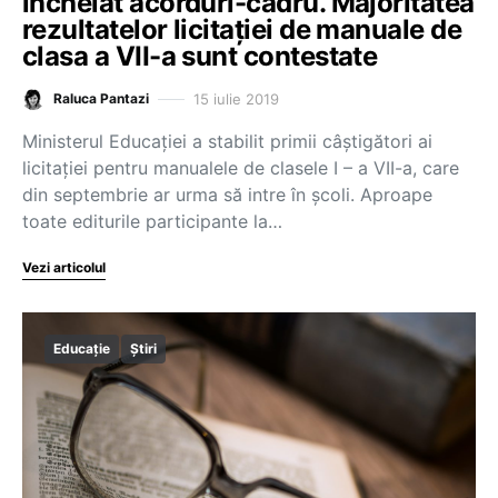
încheiat acorduri-cadru. Majoritatea
rezultatelor licitației de manuale de
clasa a VII-a sunt contestate
15 iulie 2019
Raluca Pantazi
Ministerul Educației a stabilit primii câștigători ai
licitației pentru manualele de clasele I – a VII-a, care
din septembrie ar urma să intre în școli. Aproape
toate editurile participante la…
Vezi articolul
Educație
Știri