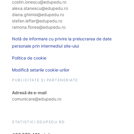
costin.ionescu@edupedu.ro
alexa.stanescu@edupedu.ro
diana.ghimisi@edupedu.ro
stefan.lefter@edupedu.ro
ramona.florea@edupedu.ro
Notă de informare cu privire la prelucrarea de date
personale prin intermediul site-ului
Politica de cookie
Modifică setarile cookie-urilor
PUBLICITATE ȘI PARTENERIATE
Adresă de e-mail
comunicare@edupedu.ro
STATISTICI EDUPEDU.RO