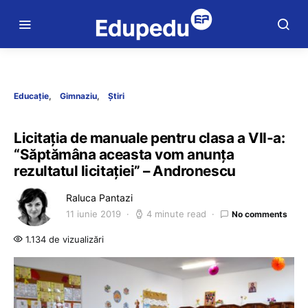
Educație
Gimnaziu
Știri
Licitația de manuale pentru clasa a VII-a:
“Săptămâna aceasta vom anunța
rezultatul licitației” – Andronescu
Raluca Pantazi
11 iunie 2019
4 minute read
No comments
1.134 de vizualizări