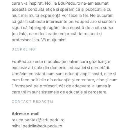
care v-a inspirat. Noi, la EduPedu.ro ne-am asumat
această conduită etică și sperăm că și publicațiile cu
mult mai multă experiență vor face la fel. Ne bucurăm
că găsiți subiecte interesante pe Edupedu.ro și suntem
siguri că înțelegeți rugămintea noastră de a cita sursa
(cu link), ca o declarație reciprocă de respect și
profesionalism. Vă mulțumim!
DESPRE NOI
EduPedu.ro este o publicație online care găzduiește
exclusiv articole din domeniul educației și cercetării.
Urmărim constant cum sunt educați copiii noștri, cine și
cum face politicile din educație și cercetare, cine și cum
îi formează pe profesori, cât de adecvate la lumea în
care trăim sunt sistemele de educație și cercetare.
CONTACT REDACȚIE
Adrese e-mail
raluca.pantazi@edupedu.ro
mihai.peticila@edupedu.ro