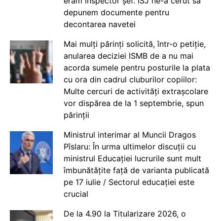
eram inspector șef. ISJ ne-a cerut să
depunem documente pentru
decontarea navetei
Mai mulți părinți solicită, într-o petiție,
anularea deciziei ISMB de a nu mai
acorda sumele pentru posturile la plata
cu ora din cadrul cluburilor copiilor:
Multe cercuri de activități extrașcolare
vor dispărea de la 1 septembrie, spun
părinții
Ministrul interimar al Muncii Dragos
Pîslaru: În urma ultimelor discuții cu
ministrul Educației lucrurile sunt mult
îmbunătățite față de varianta publicată
pe 17 iulie / Sectorul educației este
crucial
De la 4.90 la Titularizare 2026, o