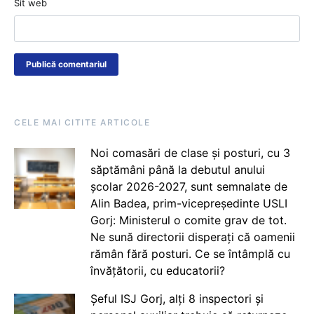
Sit web
CELE MAI CITITE ARTICOLE
Noi comasări de clase și posturi, cu 3
săptămâni până la debutul anului
școlar 2026-2027, sunt semnalate de
Alin Badea, prim-vicepreședinte USLI
Gorj: Ministerul o comite grav de tot.
Ne sună directorii disperați că oamenii
rămân fără posturi. Ce se întâmplă cu
învățătorii, cu educatorii?
Șeful ISJ Gorj, alți 8 inspectori și