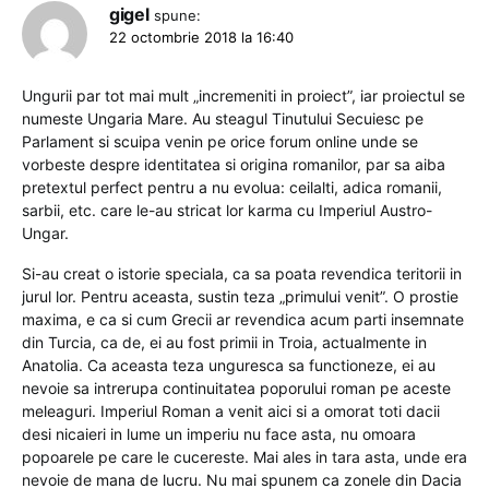
gigel
spune:
22 octombrie 2018 la 16:40
Ungurii par tot mai mult „incremeniti in proiect”, iar proiectul se
numeste Ungaria Mare. Au steagul Tinutului Secuiesc pe
Parlament si scuipa venin pe orice forum online unde se
vorbeste despre identitatea si origina romanilor, par sa aiba
pretextul perfect pentru a nu evolua: ceilalti, adica romanii,
sarbii, etc. care le-au stricat lor karma cu Imperiul Austro-
Ungar.
Si-au creat o istorie speciala, ca sa poata revendica teritorii in
jurul lor. Pentru aceasta, sustin teza „primului venit”. O prostie
maxima, e ca si cum Grecii ar revendica acum parti insemnate
din Turcia, ca de, ei au fost primii in Troia, actualmente in
Anatolia. Ca aceasta teza unguresca sa functioneze, ei au
nevoie sa intrerupa continuitatea poporului roman pe aceste
meleaguri. Imperiul Roman a venit aici si a omorat toti dacii
desi nicaieri in lume un imperiu nu face asta, nu omoara
popoarele pe care le cucereste. Mai ales in tara asta, unde era
nevoie de mana de lucru. Nu mai spunem ca zonele din Dacia