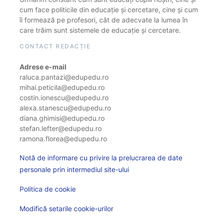
cum face politicile din educație și cercetare, cine și cum
îi formează pe profesori, cât de adecvate la lumea în
care trăim sunt sistemele de educație și cercetare.
CONTACT REDACȚIE
Adrese e-mail
raluca.pantazi@edupedu.ro
mihai.peticila@edupedu.ro
costin.ionescu@edupedu.ro
alexa.stanescu@edupedu.ro
diana.ghimisi@edupedu.ro
stefan.lefter@edupedu.ro
ramona.florea@edupedu.ro
Notă de informare cu privire la prelucrarea de date
personale prin intermediul site-ului
Politica de cookie
Modifică setarile cookie-urilor