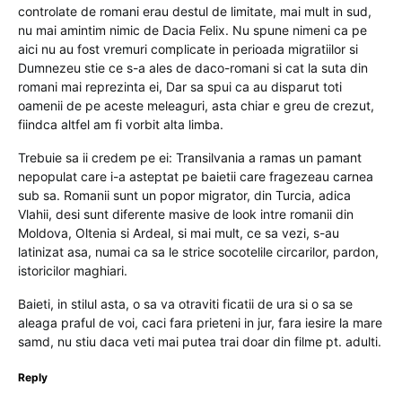
controlate de romani erau destul de limitate, mai mult in sud,
nu mai amintim nimic de Dacia Felix. Nu spune nimeni ca pe
aici nu au fost vremuri complicate in perioada migratiilor si
Dumnezeu stie ce s-a ales de daco-romani si cat la suta din
romani mai reprezinta ei, Dar sa spui ca au disparut toti
oamenii de pe aceste meleaguri, asta chiar e greu de crezut,
fiindca altfel am fi vorbit alta limba.
Trebuie sa ii credem pe ei: Transilvania a ramas un pamant
nepopulat care i-a asteptat pe baietii care fragezeau carnea
sub sa. Romanii sunt un popor migrator, din Turcia, adica
Vlahii, desi sunt diferente masive de look intre romanii din
Moldova, Oltenia si Ardeal, si mai mult, ce sa vezi, s-au
latinizat asa, numai ca sa le strice socotelile circarilor, pardon,
istoricilor maghiari.
Baieti, in stilul asta, o sa va otraviti ficatii de ura si o sa se
aleaga praful de voi, caci fara prieteni in jur, fara iesire la mare
samd, nu stiu daca veti mai putea trai doar din filme pt. adulti.
Reply