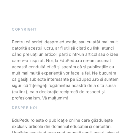
COPYRIGHT
Pentru că scrieți despre educație, sau cu atât mai mult
datorită acestui lucru, ar fi util să citați cu link, atunci
când preluați un articol, părți dintr-un articol sau o idee
care v-a inspirat. Noi, la EduPedu.ro ne-am asumat
această conduită etică și sperăm că și publicațiile cu
mult mai multă experiență vor face la fel. Ne bucurăm
că găsiți subiecte interesante pe Edupedu.ro și suntem
siguri că înțelegeți rugămintea noastră de a cita sursa
(cu link), ca o declarație reciprocă de respect și
profesionalism. Vă mulțumim!
DESPRE NOI
EduPedu.ro este o publicație online care găzduiește
exclusiv articole din domeniul educației și cercetării.
Urmărim constant cum sunt educați copiii noștri, cine și