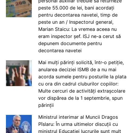
personal auxiliar trebuie să returneze
peste 55.000 de lei, bani acordați
pentru decontarea navetei, timp de
peste un an / Inspectorul general,
Marian Staicu: La vremea aceea nu
eram inspector șef. ISJ ne-a cerut să
depunem documente pentru
decontarea navetei
Mai mulți părinți solicită, într-o petiție,
anularea deciziei ISMB de a nu mai
acorda sumele pentru posturile la plata
cu ora din cadrul cluburilor copiilor:
Multe cercuri de activități extrașcolare
vor dispărea de la 1 septembrie, spun
părinții
Ministrul interimar al Muncii Dragos
Pîslaru: În urma ultimelor discuții cu
ministrul Educației lucrurile sunt mult