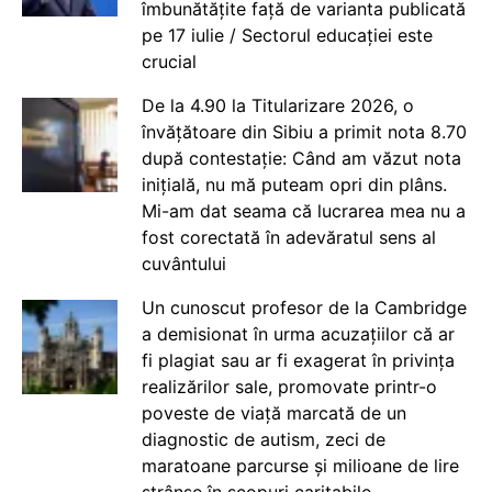
îmbunătățite față de varianta publicată
pe 17 iulie / Sectorul educației este
crucial
De la 4.90 la Titularizare 2026, o
învățătoare din Sibiu a primit nota 8.70
după contestație: Când am văzut nota
inițială, nu mă puteam opri din plâns.
Mi-am dat seama că lucrarea mea nu a
fost corectată în adevăratul sens al
cuvântului
Un cunoscut profesor de la Cambridge
a demisionat în urma acuzațiilor că ar
fi plagiat sau ar fi exagerat în privința
realizărilor sale, promovate printr-o
poveste de viață marcată de un
diagnostic de autism, zeci de
maratoane parcurse și milioane de lire
strânse în scopuri caritabile