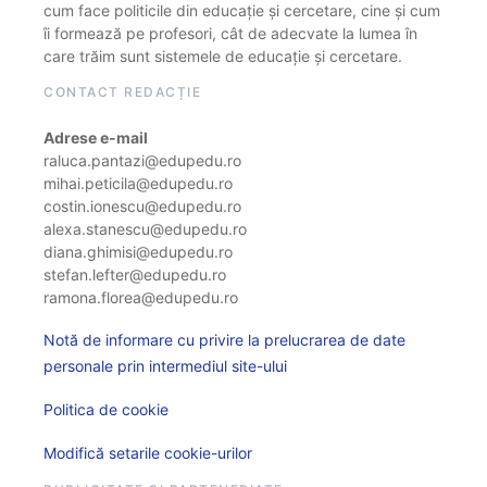
cum face politicile din educație și cercetare, cine și cum
îi formează pe profesori, cât de adecvate la lumea în
care trăim sunt sistemele de educație și cercetare.
CONTACT REDACȚIE
Adrese e-mail
raluca.pantazi@edupedu.ro
mihai.peticila@edupedu.ro
costin.ionescu@edupedu.ro
alexa.stanescu@edupedu.ro
diana.ghimisi@edupedu.ro
stefan.lefter@edupedu.ro
ramona.florea@edupedu.ro
Notă de informare cu privire la prelucrarea de date
personale prin intermediul site-ului
Politica de cookie
Modifică setarile cookie-urilor