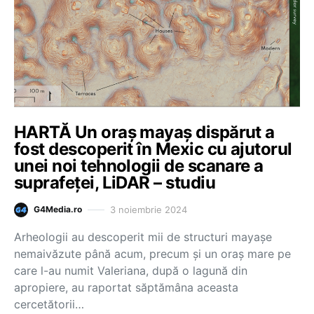
HARTĂ Un oraș mayaș dispărut a
fost descoperit în Mexic cu ajutorul
unei noi tehnologii de scanare a
suprafeței, LiDAR – studiu
3 noiembrie 2024
G4Media.ro
Arheologii au descoperit mii de structuri mayașe
nemaivăzute până acum, precum și un oraș mare pe
care l-au numit Valeriana, după o lagună din
apropiere, au raportat săptămâna aceasta
cercetătorii…