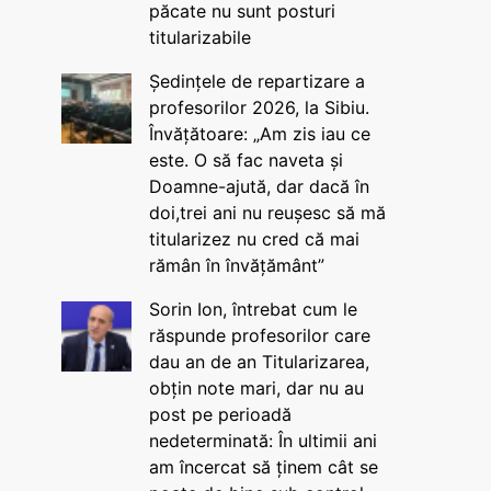
păcate nu sunt posturi
titularizabile
Ședințele de repartizare a
profesorilor 2026, la Sibiu.
Învățătoare: „Am zis iau ce
este. O să fac naveta și
Doamne-ajută, dar dacă în
doi,trei ani nu reușesc să mă
titularizez nu cred că mai
rămân în învățământ”
Sorin Ion, întrebat cum le
răspunde profesorilor care
dau an de an Titularizarea,
obțin note mari, dar nu au
post pe perioadă
nedeterminată: În ultimii ani
am încercat să ținem cât se