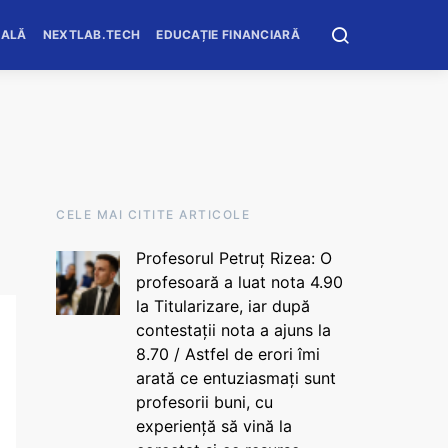
OALĂ
NEXTLAB.TECH
EDUCAȚIE FINANCIARĂ
CELE MAI CITITE ARTICOLE
Profesorul Petruț Rizea: O
profesoară a luat nota 4.90
la Titularizare, iar după
contestații nota a ajuns la
8.70 / Astfel de erori îmi
arată ce entuziasmați sunt
profesorii buni, cu
experiență să vină la