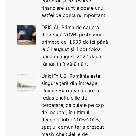
corectat și ce resurse
financiare sunt alocate unui
astfel de concurs important
OFICIAL Prima de carieră
didactică 2026: profesorii
primesc cei 1.500 de lei până
la 31 august și îi pot folosi
până în august 2027 dacă
rămân în învățământ
Unici în UE: România este
singura țară din întreaga
Uniune Europeană care a
redus cheltuielile de
cercetare, calculate pe cap
de locuitor, în ultimul
deceniu. Între 2015-2025,
spațiul comunitar a crescut
masiv cheltuielile de