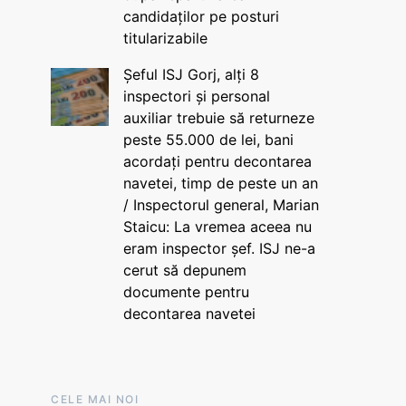
candidaților pe posturi
titularizabile
Șeful ISJ Gorj, alți 8
inspectori și personal
auxiliar trebuie să returneze
peste 55.000 de lei, bani
acordați pentru decontarea
navetei, timp de peste un an
/ Inspectorul general, Marian
Staicu: La vremea aceea nu
eram inspector șef. ISJ ne-a
cerut să depunem
documente pentru
decontarea navetei
CELE MAI NOI