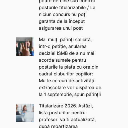
poate de bine sub control
posturile titularizabile / La
niciun concurs nu poți
garanta de la început
asigurarea unui post
Mai mulți părinți solicită,
într-o petiție, anularea
deciziei ISMB de a nu mai
acorda sumele pentru
posturile la plata cu ora din
cadrul cluburilor copiilor:
Multe cercuri de activități
extrașcolare vor dispărea de
la 1 septembrie, spun părinții
Titularizare 2026. Astăzi,
lista posturilor pentru
profesori va fi actualizată,
după repartizarea