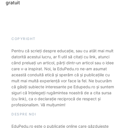
gratuit
COPYRIGHT
Pentru că scrieți despre educație, sau cu atât mai mult
datorită acestui lucru, ar fi util să citați cu link, atunci
când preluați un articol, părți dintr-un articol sau o idee
care v-a inspirat. Noi, la EduPedu.ro ne-am asumat
această conduită etică și sperăm că și publicațiile cu
mult mai multă experiență vor face la fel. Ne bucurăm
că găsiți subiecte interesante pe Edupedu.ro și suntem
siguri că înțelegeți rugămintea noastră de a cita sursa
(cu link), ca o declarație reciprocă de respect și
profesionalism. Vă mulțumim!
DESPRE NOI
EduPedu.ro este o publicație online care găzduiește