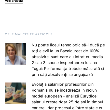
Vezi articolul
CELE MAI CITITE ARTICOLE
Nu poate liceul tehnologic să-i ducă pe
toți elevii la un Bacalaureat de 100%
absolvire, sunt care au intrat cu media
2 sau 3, spune inspectoarea Iuliana
Țugui: Performanța trebuie măsurată și
prin câți absolvenți se angajează
Evoluția salariilor profesorilor din
România nu se încadrează în niciun
model european - analiză Eurydice:
salariul crește doar 25 de ani în timpul
carierei, dar procesul e între statele cu