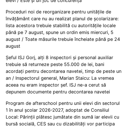
elevi / Este și un joc de concurență
Proceduri noi de reorganizare pentru unitățile de
învățământ care nu au realizat planul de școlarizare:
lista acestora trebuie stabilită cu autoritățile locale
până pe 7 august, spune un ordin emis miercuri, 5
august / Toate măsurile trebuie încheiate până pe 24
august
Șeful ISJ Gorj, alți 8 inspectori și personal auxiliar
trebuie să returneze peste 55.000 de lei, bani
acordați pentru decontarea navetei, timp de peste un
an / Inspectorul general, Marian Staicu: La vremea
aceea nu eram inspector șef. ISJ ne-a cerut să
depunem documente pentru decontarea navetei
Program de afterschool pentru unii elevi din sectorul
1 în anul școlar 2026-2027, adoptat de Consiliul
Local: Părinții plătesc jumătate din sumă iar elevii cu
bursă socială, CES sau cu dizabilităţi vor participa