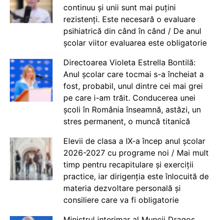
continuu și unii sunt mai puțini
rezistenți. Este necesară o evaluare
psihiatrică din când în când / De anul
școlar viitor evaluarea este obligatorie
Directoarea Violeta Estrella Bontilă:
Anul școlar care tocmai s-a încheiat a
fost, probabil, unul dintre cei mai grei
pe care i-am trăit. Conducerea unei
școli în România înseamnă, astăzi, un
stres permanent, o muncă titanică
Elevii de clasa a IX-a încep anul școlar
2026-2027 cu programe noi / Mai mult
timp pentru recapitulare și exerciții
practice, iar dirigenția este înlocuită de
materia dezvoltare personală și
consiliere care va fi obligatorie
Ministrul interimar al Muncii Dragos