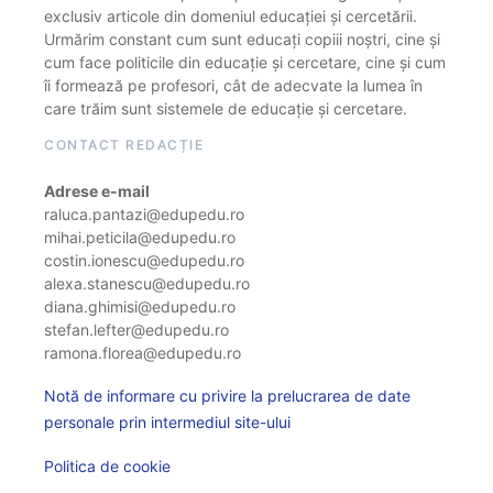
exclusiv articole din domeniul educației și cercetării.
Urmărim constant cum sunt educați copiii noștri, cine și
cum face politicile din educație și cercetare, cine și cum
îi formează pe profesori, cât de adecvate la lumea în
care trăim sunt sistemele de educație și cercetare.
CONTACT REDACȚIE
Adrese e-mail
raluca.pantazi@edupedu.ro
mihai.peticila@edupedu.ro
costin.ionescu@edupedu.ro
alexa.stanescu@edupedu.ro
diana.ghimisi@edupedu.ro
stefan.lefter@edupedu.ro
ramona.florea@edupedu.ro
Notă de informare cu privire la prelucrarea de date
personale prin intermediul site-ului
Politica de cookie