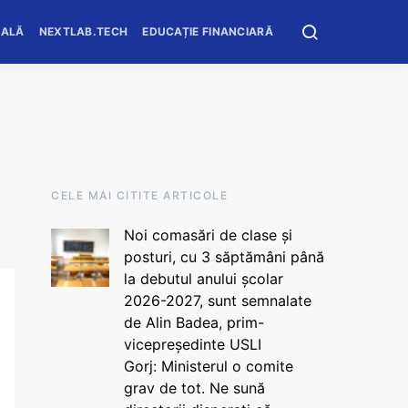
OALĂ
NEXTLAB.TECH
EDUCAȚIE FINANCIARĂ
CELE MAI CITITE ARTICOLE
Noi comasări de clase și
posturi, cu 3 săptămâni până
la debutul anului școlar
2026-2027, sunt semnalate
de Alin Badea, prim-
vicepreședinte USLI
Gorj: Ministerul o comite
grav de tot. Ne sună