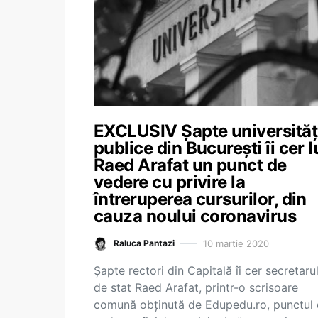
EXCLUSIV Șapte universităț
publice din București îi cer l
Raed Arafat un punct de
vedere cu privire la
întreruperea cursurilor, din
cauza noului coronavirus
10 martie 2020
Raluca Pantazi
Șapte rectori din Capitală îi cer secretarul
de stat Raed Arafat, printr-o scrisoare
comună obținută de Edupedu.ro, punctul