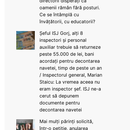
directorii disperați că
oamenii rămân fără posturi.
Ce se întâmplă cu
învățătorii, cu educatorii?
Șeful ISJ Gorj, alți 8
inspectori și personal
auxiliar trebuie să returneze
peste 55.000 de lei, bani
acordați pentru decontarea
navetei, timp de peste un an
/ Inspectorul general, Marian
Staicu: La vremea aceea nu
eram inspector șef. ISJ ne-a
cerut să depunem
documente pentru
decontarea navetei
Mai mulți părinți solicită,
într-o petiție, anularea