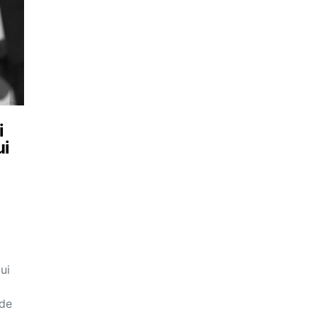
i
ui
ui
 de