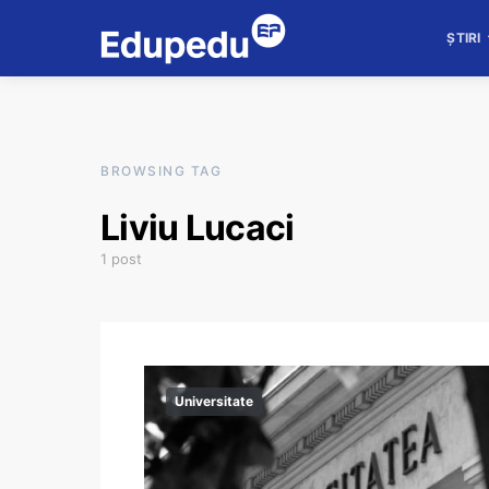
ȘTIRI
BROWSING TAG
Liviu Lucaci
1 post
Universitate