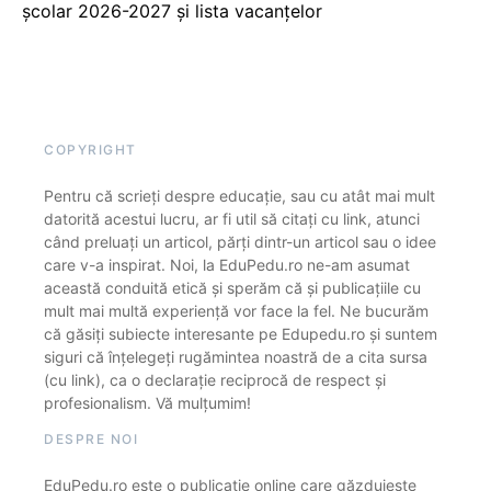
școlar 2026-2027 și lista vacanțelor
COPYRIGHT
Pentru că scrieți despre educație, sau cu atât mai mult
datorită acestui lucru, ar fi util să citați cu link, atunci
când preluați un articol, părți dintr-un articol sau o idee
care v-a inspirat. Noi, la EduPedu.ro ne-am asumat
această conduită etică și sperăm că și publicațiile cu
mult mai multă experiență vor face la fel. Ne bucurăm
că găsiți subiecte interesante pe Edupedu.ro și suntem
siguri că înțelegeți rugămintea noastră de a cita sursa
(cu link), ca o declarație reciprocă de respect și
profesionalism. Vă mulțumim!
DESPRE NOI
EduPedu.ro este o publicație online care găzduiește