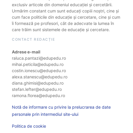
exclusiv articole din domeniul educației și cercetării.
Urmărim constant cum sunt educați copiii noștri, cine și
cum face politicile din educație și cercetare, cine și cum
îi formează pe profesori, cât de adecvate la lumea în
care trăim sunt sistemele de educație și cercetare.
CONTACT REDACȚIE
Adrese e-mail
raluca.pantazi@edupedu.ro
mihai.peticila@edupedu.ro
costin.ionescu@edupedu.ro
alexa.stanescu@edupedu.ro
diana.ghimisi@edupedu.ro
stefan.lefter@edupedu.ro
ramona.florea@edupedu.ro
Notă de informare cu privire la prelucrarea de date
personale prin intermediul site-ului
Politica de cookie