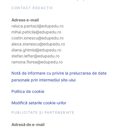
CONTACT REDACȚIE
Adrese e-mail
raluca.pantazi@edupedu.ro
mihai.peticila@edupedu.ro
costin.ionescu@edupedu.ro
alexa.stanescu@edupedu.ro
diana.ghimisi@edupedu.ro
stefan.lefter@edupedu.ro
ramona.florea@edupedu.ro
Notă de informare cu privire la prelucrarea de date
personale prin intermediul site-ului
Politica de cookie
Modifică setarile cookie-urilor
PUBLICITATE ȘI PARTENERIATE
Adresă de e-mail