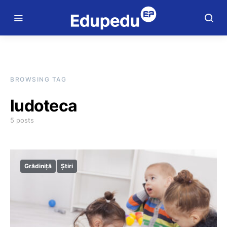
BROWSING TAG
ludoteca
5 posts
Grădiniță
Știri