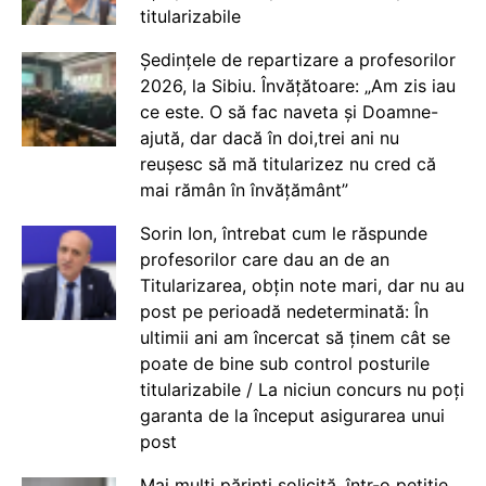
titularizabile
Ședințele de repartizare a profesorilor
2026, la Sibiu. Învățătoare: „Am zis iau
ce este. O să fac naveta și Doamne-
ajută, dar dacă în doi,trei ani nu
reușesc să mă titularizez nu cred că
mai rămân în învățământ”
Sorin Ion, întrebat cum le răspunde
profesorilor care dau an de an
Titularizarea, obțin note mari, dar nu au
post pe perioadă nedeterminată: În
ultimii ani am încercat să ținem cât se
poate de bine sub control posturile
titularizabile / La niciun concurs nu poți
garanta de la început asigurarea unui
post
Mai mulți părinți solicită, într-o petiție,