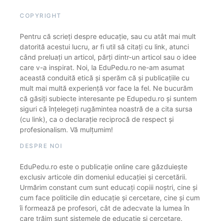
COPYRIGHT
Pentru că scrieți despre educație, sau cu atât mai mult
datorită acestui lucru, ar fi util să citați cu link, atunci
când preluați un articol, părți dintr-un articol sau o idee
care v-a inspirat. Noi, la EduPedu.ro ne-am asumat
această conduită etică și sperăm că și publicațiile cu
mult mai multă experiență vor face la fel. Ne bucurăm
că găsiți subiecte interesante pe Edupedu.ro și suntem
siguri că înțelegeți rugămintea noastră de a cita sursa
(cu link), ca o declarație reciprocă de respect și
profesionalism. Vă mulțumim!
DESPRE NOI
EduPedu.ro este o publicație online care găzduiește
exclusiv articole din domeniul educației și cercetării.
Urmărim constant cum sunt educați copiii noștri, cine și
cum face politicile din educație și cercetare, cine și cum
îi formează pe profesori, cât de adecvate la lumea în
care trăim sunt sistemele de educație și cercetare.