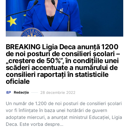
BREAKING Ligia Deca anunță 1200
de noi posturi de consilieri școlari –
„creștere de 50%”, în condițiile unei
scăderi accentuate a numărului de
consilieri raportați în statisticile
oficiale
28 decembrie 2022
Redacția
Un număr de 1.200 de noi posturi de consilieri școlari
vor fi înființate în baza unei hotărâri de guvern
adoptate miercuri, a anunțat ministrul Educației, Ligia
Deca. Este vorba despre…