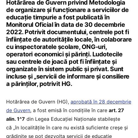
Hotărârea de Guvern privind Metodologia
de organizare și funcționare a serviciilor de
educație timpurie a fost publicată în
Monitorul Oficial în data de 30 decembrie
2022. Potrivit documentului, centrele pot fi
înființate de autoritățile locale, în colaborare
cu inspectoratele școlare, ONG-uri,
operatori economici și părinți. Ludotecile
sau centrele de joacă pot fi înființate și
organizate în sistem public și privat. Sunt
incluse și „servicii de informare și consiliere
a părinților, potrivit HG.
Hotărârea de Guvern (HG),
aprobată în 28 decembrie
de Guvern
, a fost emisă în condițiile în care
art. 27
alin. 1^7
din Legea Educației Naționale stabilește
că „în localitățile în care nu există suficiente creșe și
grădinițe se pot dezvolta servicii de educație