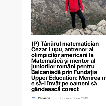
(P) Tânărul matematician
Cezar Lupu, antrenor al
olimpicilor americani la
Matematică și mentor al
juniorilor români pentru
Balcaniadă prin Fundația
Upper Education: Menirea 
e să-i învăț pe oameni să
gândească corect
23 decembrie 2019
Redacția