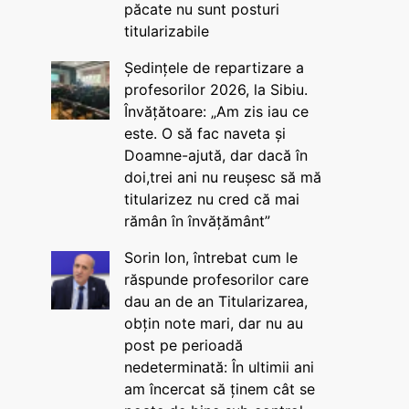
păcate nu sunt posturi
titularizabile
Ședințele de repartizare a
profesorilor 2026, la Sibiu.
Învățătoare: „Am zis iau ce
este. O să fac naveta și
Doamne-ajută, dar dacă în
doi,trei ani nu reușesc să mă
titularizez nu cred că mai
rămân în învățământ”
Sorin Ion, întrebat cum le
răspunde profesorilor care
dau an de an Titularizarea,
obțin note mari, dar nu au
post pe perioadă
nedeterminată: În ultimii ani
am încercat să ținem cât se