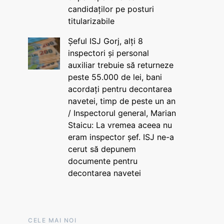
candidaților pe posturi
titularizabile
Șeful ISJ Gorj, alți 8
inspectori și personal
auxiliar trebuie să returneze
peste 55.000 de lei, bani
acordați pentru decontarea
navetei, timp de peste un an
/ Inspectorul general, Marian
Staicu: La vremea aceea nu
eram inspector șef. ISJ ne-a
cerut să depunem
documente pentru
decontarea navetei
CELE MAI NOI