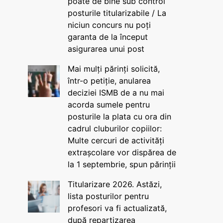
poate de bine sub control
posturile titularizabile / La
niciun concurs nu poți
garanta de la început
asigurarea unui post
Mai mulți părinți solicită,
într-o petiție, anularea
deciziei ISMB de a nu mai
acorda sumele pentru
posturile la plata cu ora din
cadrul cluburilor copiilor:
Multe cercuri de activități
extrașcolare vor dispărea de
la 1 septembrie, spun părinții
Titularizare 2026. Astăzi,
lista posturilor pentru
profesori va fi actualizată,
după repartizarea