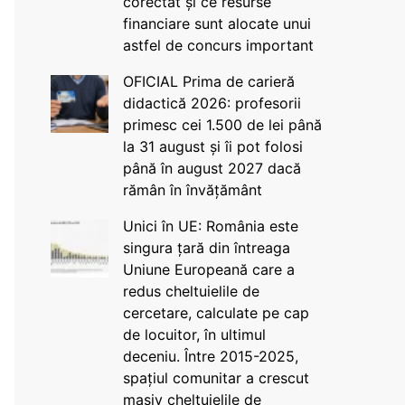
corectat și ce resurse
financiare sunt alocate unui
astfel de concurs important
OFICIAL Prima de carieră
didactică 2026: profesorii
primesc cei 1.500 de lei până
la 31 august și îi pot folosi
până în august 2027 dacă
rămân în învățământ
Unici în UE: România este
singura țară din întreaga
Uniune Europeană care a
redus cheltuielile de
cercetare, calculate pe cap
de locuitor, în ultimul
deceniu. Între 2015-2025,
spațiul comunitar a crescut
masiv cheltuielile de