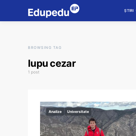
ȘTIRI
BROWSING TAG
lupu cezar
1 post
Analize
Universitate