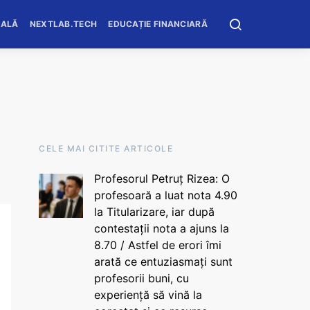
OALĂ
NEXTLAB.TECH
EDUCAȚIE FINANCIARĂ
CELE MAI CITITE ARTICOLE
Profesorul Petruț Rizea: O
profesoară a luat nota 4.90
la Titularizare, iar după
contestații nota a ajuns la
8.70 / Astfel de erori îmi
arată ce entuziasmați sunt
profesorii buni, cu
experiență să vină la