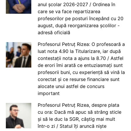
anul școlar 2026-2027 / Ordinea în
care se va face repartizarea
profesorilor pe posturi începând cu 20
august, după reorganizarea școlilor -
adresă oficială
Profesorul Petruț Rizea: O profesoară a
luat nota 4.90 la Titularizare, iar după
contestații nota a ajuns la 8.70 / Astfel
de erori îmi arată ce entuziasmați sunt
profesorii buni, cu experiență să vină la
corectat și ce resurse financiare sunt
alocate unui astfel de concurs
important
Profesorul Petruț Rizea, despre plata
cu ora: Dacă mă apuc să strâng sticle
și să le duc la SGR, câștig mai mult
într-o zi / Statul îți aruncă niște