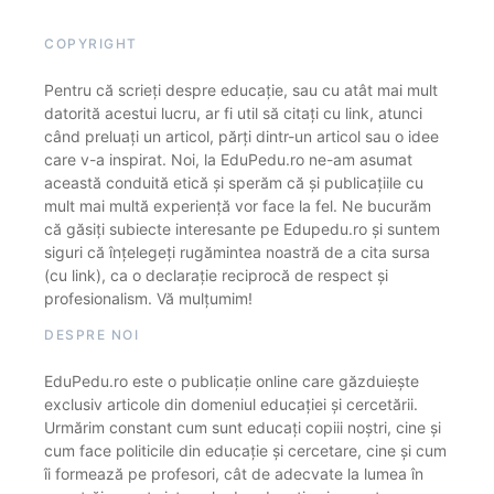
COPYRIGHT
Pentru că scrieți despre educație, sau cu atât mai mult
datorită acestui lucru, ar fi util să citați cu link, atunci
când preluați un articol, părți dintr-un articol sau o idee
care v-a inspirat. Noi, la EduPedu.ro ne-am asumat
această conduită etică și sperăm că și publicațiile cu
mult mai multă experiență vor face la fel. Ne bucurăm
că găsiți subiecte interesante pe Edupedu.ro și suntem
siguri că înțelegeți rugămintea noastră de a cita sursa
(cu link), ca o declarație reciprocă de respect și
profesionalism. Vă mulțumim!
DESPRE NOI
EduPedu.ro este o publicație online care găzduiește
exclusiv articole din domeniul educației și cercetării.
Urmărim constant cum sunt educați copiii noștri, cine și
cum face politicile din educație și cercetare, cine și cum
îi formează pe profesori, cât de adecvate la lumea în