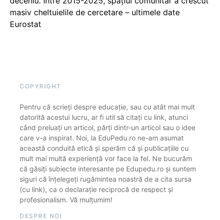
deceniu. Între 2015-2025, spațiul comunitar a crescut
masiv cheltuielile de cercetare – ultimele date
Eurostat
COPYRIGHT
Pentru că scrieți despre educație, sau cu atât mai mult
datorită acestui lucru, ar fi util să citați cu link, atunci
când preluați un articol, părți dintr-un articol sau o idee
care v-a inspirat. Noi, la EduPedu.ro ne-am asumat
această conduită etică și sperăm că și publicațiile cu
mult mai multă experiență vor face la fel. Ne bucurăm
că găsiți subiecte interesante pe Edupedu.ro și suntem
siguri că înțelegeți rugămintea noastră de a cita sursa
(cu link), ca o declarație reciprocă de respect și
profesionalism. Vă mulțumim!
DESPRE NOI