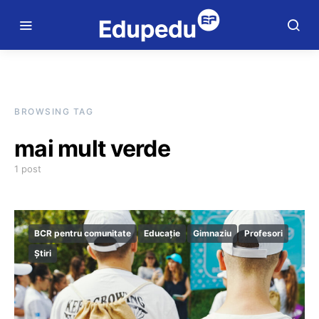
BROWSING TAG
mai mult verde
1 post
BCR pentru comunitate
Educație
Gimnaziu
Profesori
Știri