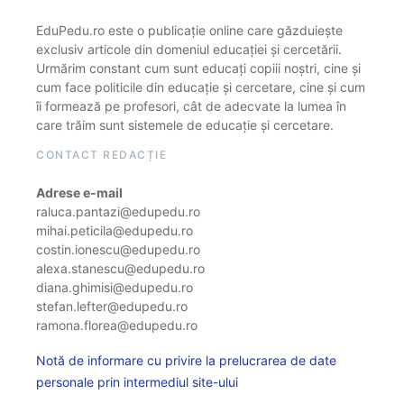
EduPedu.ro este o publicație online care găzduiește
exclusiv articole din domeniul educației și cercetării.
Urmărim constant cum sunt educați copiii noștri, cine și
cum face politicile din educație și cercetare, cine și cum
îi formează pe profesori, cât de adecvate la lumea în
care trăim sunt sistemele de educație și cercetare.
CONTACT REDACȚIE
Adrese e-mail
raluca.pantazi@edupedu.ro
mihai.peticila@edupedu.ro
costin.ionescu@edupedu.ro
alexa.stanescu@edupedu.ro
diana.ghimisi@edupedu.ro
stefan.lefter@edupedu.ro
ramona.florea@edupedu.ro
Notă de informare cu privire la prelucrarea de date
personale prin intermediul site-ului