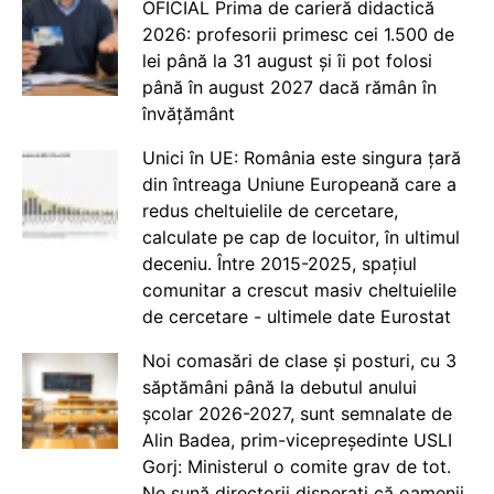
OFICIAL Prima de carieră didactică
2026: profesorii primesc cei 1.500 de
lei până la 31 august și îi pot folosi
până în august 2027 dacă rămân în
învățământ
Unici în UE: România este singura țară
din întreaga Uniune Europeană care a
redus cheltuielile de cercetare,
calculate pe cap de locuitor, în ultimul
deceniu. Între 2015-2025, spațiul
comunitar a crescut masiv cheltuielile
de cercetare - ultimele date Eurostat
Noi comasări de clase și posturi, cu 3
săptămâni până la debutul anului
școlar 2026-2027, sunt semnalate de
Alin Badea, prim-vicepreședinte USLI
Gorj: Ministerul o comite grav de tot.
Ne sună directorii disperați că oamenii