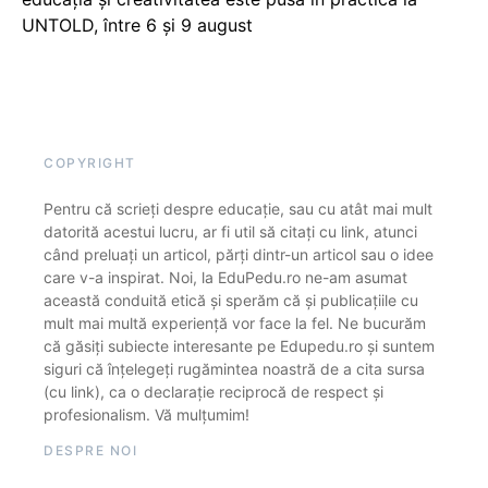
UNTOLD, între 6 și 9 august
COPYRIGHT
Pentru că scrieți despre educație, sau cu atât mai mult
datorită acestui lucru, ar fi util să citați cu link, atunci
când preluați un articol, părți dintr-un articol sau o idee
care v-a inspirat. Noi, la EduPedu.ro ne-am asumat
această conduită etică și sperăm că și publicațiile cu
mult mai multă experiență vor face la fel. Ne bucurăm
că găsiți subiecte interesante pe Edupedu.ro și suntem
siguri că înțelegeți rugămintea noastră de a cita sursa
(cu link), ca o declarație reciprocă de respect și
profesionalism. Vă mulțumim!
DESPRE NOI