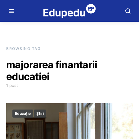
BROWSING TAG
majorarea finantarii
educatiei
1 post
Educație
Știri