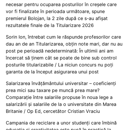
necesar pentru ocuparea posturilor în creșele care
vor fi finalizate în perioada următoare, spune
premierul Bolojan, la 2 zile după ce s-au afișat
rezultatele finale de la Titularizare 2026
Sorin Ion, întrebat cum le răspunde profesorilor care
dau an de an Titularizarea, obțin note mari, dar nu au
post pe perioadă nedeterminată: În ultimii ani am
încercat să ținem cât se poate de bine sub control
posturile titularizabile / La niciun concurs nu poți
garanta de la început asigurarea unui post
Salarizarea învățământului universitar – coeficienți
prea mici sau taxare pe muncă prea mare?
Comparație între salariile propuse în noua lege a
salarizării și salariile de la o universitate din Marea
Britanie / Op Ed, cercetător Cristian Vraciu
Campania de reciclare a unor studenți care îmbină
educația și creativitatea este pusă în practică la