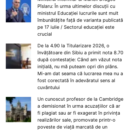
Pîslaru: În urma ultimelor discuții cu
ministrul Educației lucrurile sunt mult
îmbunătățite față de varianta publicată
pe 17 iulie / Sectorul educației este
crucial
De la 4.90 la Titularizare 2026, o
învățătoare din Sibiu a primit nota 8.70
după contestație: Când am văzut nota
inițială, nu mă puteam opri din plâns.
Mi-am dat seama că lucrarea mea nu a
fost corectată în adevăratul sens al
cuvântului
Un cunoscut profesor de la Cambridge
a demisionat în urma acuzațiilor că ar
fi plagiat sau ar fi exagerat în privința
realizărilor sale, promovate printr-o
poveste de viață marcată de un