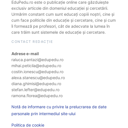
EduPedu.ro este o publicație online care găzduiește
exclusiv articole din domeniul educației și cercetării.
Urmărim constant cum sunt educați copiii noștri, cine și
cum face politicile din educație și cercetare, cine și cum
îi formează pe profesori, cât de adecvate la lumea în
care trăim sunt sistemele de educație și cercetare.
CONTACT REDACȚIE
Adrese e-mail
raluca.pantazi@edupedu.ro
mihai.peticila@edupedu.ro
costin.ionescu@edupedu.ro
alexa.stanescu@edupedu.ro
diana.ghimisi@edupedu.ro
stefan.lefter@edupedu.ro
ramona.florea@edupedu.ro
Notă de informare cu privire la prelucrarea de date
personale prin intermediul site-ului
Politica de cookie