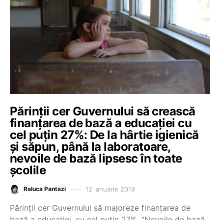
Părinții cer Guvernului să crească
finanțarea de bază a educației cu
cel puțin 27%: De la hârtie igienică
și săpun, până la laboratoare,
nevoile de bază lipsesc în toate
școlile
12 ianuarie 2019
Raluca Pantazi
Părinții cer Guvernului să majoreze finanțarea de
bază a educației, cu cel puțin 27%. “Nevoile de bază