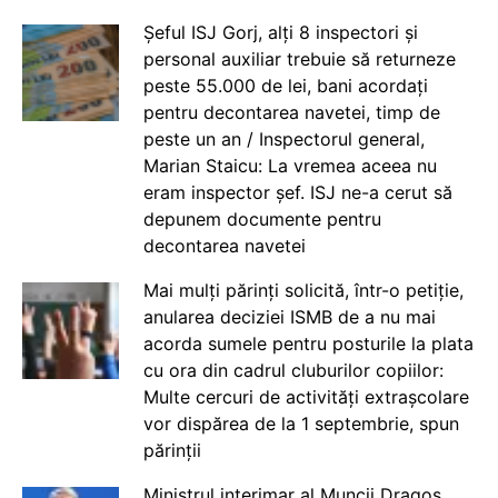
Șeful ISJ Gorj, alți 8 inspectori și
personal auxiliar trebuie să returneze
peste 55.000 de lei, bani acordați
pentru decontarea navetei, timp de
peste un an / Inspectorul general,
Marian Staicu: La vremea aceea nu
eram inspector șef. ISJ ne-a cerut să
depunem documente pentru
decontarea navetei
Mai mulți părinți solicită, într-o petiție,
anularea deciziei ISMB de a nu mai
acorda sumele pentru posturile la plata
cu ora din cadrul cluburilor copiilor:
Multe cercuri de activități extrașcolare
vor dispărea de la 1 septembrie, spun
părinții
Ministrul interimar al Muncii Dragos