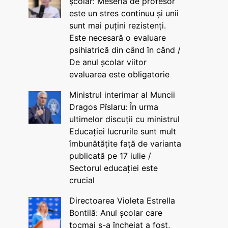
școlar: Meseria de profesor
este un stres continuu și unii
sunt mai puțini rezistenți.
Este necesară o evaluare
psihiatrică din când în când /
De anul școlar viitor
evaluarea este obligatorie
Ministrul interimar al Muncii
Dragos Pîslaru: În urma
ultimelor discuții cu ministrul
Educației lucrurile sunt mult
îmbunătățite față de varianta
publicată pe 17 iulie /
Sectorul educației este
crucial
Directoarea Violeta Estrella
Bontilă: Anul școlar care
tocmai s-a încheiat a fost,