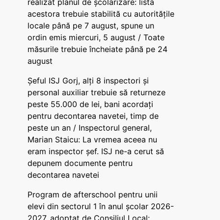
realizat planul de școlarizare: lista
acestora trebuie stabilită cu autoritățile
locale până pe 7 august, spune un
ordin emis miercuri, 5 august / Toate
măsurile trebuie încheiate până pe 24
august
Șeful ISJ Gorj, alți 8 inspectori și
personal auxiliar trebuie să returneze
peste 55.000 de lei, bani acordați
pentru decontarea navetei, timp de
peste un an / Inspectorul general,
Marian Staicu: La vremea aceea nu
eram inspector șef. ISJ ne-a cerut să
depunem documente pentru
decontarea navetei
Program de afterschool pentru unii
elevi din sectorul 1 în anul școlar 2026-
2027, adoptat de Consiliul Local: