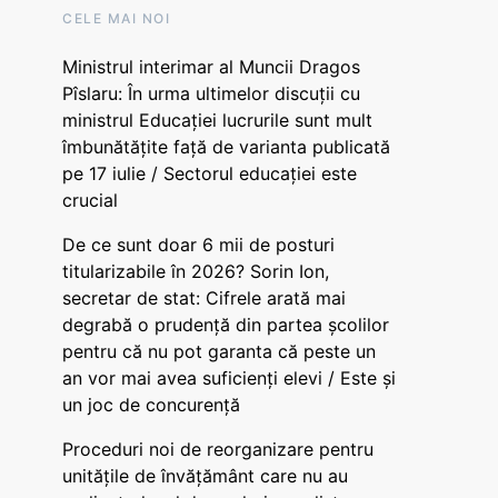
CELE MAI NOI
Ministrul interimar al Muncii Dragos
Pîslaru: În urma ultimelor discuții cu
ministrul Educației lucrurile sunt mult
îmbunătățite față de varianta publicată
pe 17 iulie / Sectorul educației este
crucial
De ce sunt doar 6 mii de posturi
titularizabile în 2026? Sorin Ion,
secretar de stat: Cifrele arată mai
degrabă o prudență din partea școlilor
pentru că nu pot garanta că peste un
an vor mai avea suficienți elevi / Este și
un joc de concurență
Proceduri noi de reorganizare pentru
unitățile de învățământ care nu au