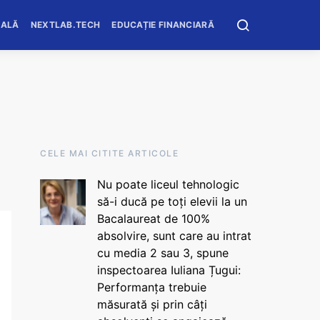
OALĂ
NEXTLAB.TECH
EDUCAȚIE FINANCIARĂ
CELE MAI CITITE ARTICOLE
Nu poate liceul tehnologic
să-i ducă pe toți elevii la un
Bacalaureat de 100%
absolvire, sunt care au intrat
cu media 2 sau 3, spune
inspectoarea Iuliana Țugui:
Performanța trebuie
măsurată și prin câți