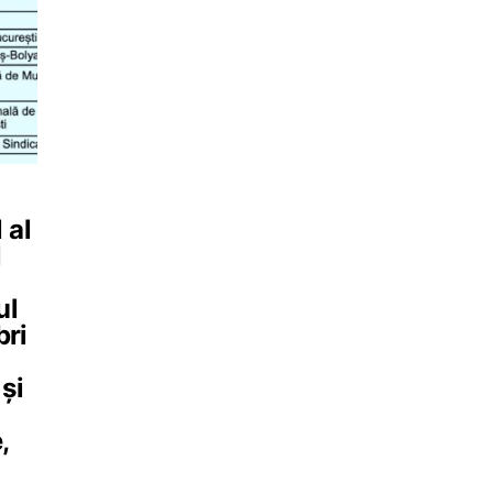
 al
l
ul
bri
și
,