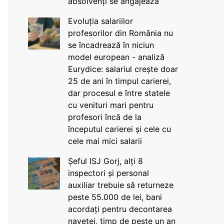
absolvenți se angajează
Evoluția salariilor
profesorilor din România nu
se încadrează în niciun
model european - analiză
Eurydice: salariul crește doar
25 de ani în timpul carierei,
dar procesul e între statele
cu venituri mari pentru
profesori încă de la
începutul carierei și cele cu
cele mai mici salarii
Șeful ISJ Gorj, alți 8
inspectori și personal
auxiliar trebuie să returneze
peste 55.000 de lei, bani
acordați pentru decontarea
navetei, timp de peste un an