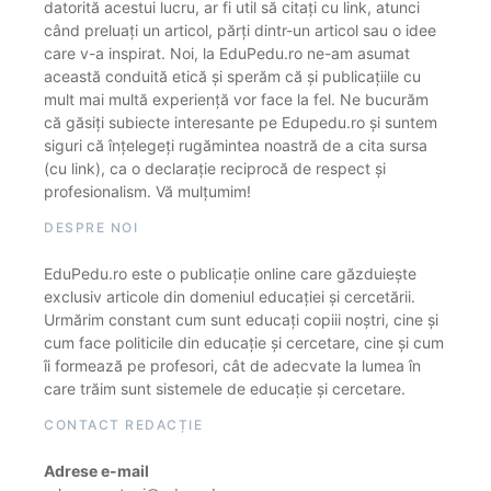
datorită acestui lucru, ar fi util să citați cu link, atunci
când preluați un articol, părți dintr-un articol sau o idee
care v-a inspirat. Noi, la EduPedu.ro ne-am asumat
această conduită etică și sperăm că și publicațiile cu
mult mai multă experiență vor face la fel. Ne bucurăm
că găsiți subiecte interesante pe Edupedu.ro și suntem
siguri că înțelegeți rugămintea noastră de a cita sursa
(cu link), ca o declarație reciprocă de respect și
profesionalism. Vă mulțumim!
DESPRE NOI
EduPedu.ro este o publicație online care găzduiește
exclusiv articole din domeniul educației și cercetării.
Urmărim constant cum sunt educați copiii noștri, cine și
cum face politicile din educație și cercetare, cine și cum
îi formează pe profesori, cât de adecvate la lumea în
care trăim sunt sistemele de educație și cercetare.
CONTACT REDACȚIE
Adrese e-mail