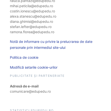
raluca.pantazi@edupedu.ro
mihai.peticila@edupedu.ro
costin.ionescu@edupedu.ro
alexa.stanescu@edupedu.ro
diana.ghimisi@edupedu.ro
stefan.lefter@edupedu.ro
ramona.florea@edupedu.ro
Notă de informare cu privire la prelucrarea de date
personale prin intermediul site-ului
Politica de cookie
Modifică setarile cookie-urilor
PUBLICITATE ȘI PARTENERIATE
Adresă de e-mail
comunicare@edupedu.ro
STATISTICI EDUPEDU.RO