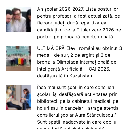
An școlar 2026-2027. Lista posturilor
pentru profesori a fost actualizată, pe
fiecare județ, după repartizarea
candidaților de la Titularizare 2026 pe
posturi pe perioadă nedeterminată
ULTIMĂ ORĂ Elevii români au obținut 3
medalii de aur, 2 de argint și 3 de
bronz la Olimpiada Internațională de
Inteligență Artificială – IOAI 2026,
desfășurată în Kazahstan
Încă mai sunt școli în care consilierii
școlari își desfășoară activitatea prin
biblioteci, pe la cabinetul medical, pe
holuri sau în cancelarii, atrage atenția
consilierul școlar Aura Stănculescu /
Sunt spații inadecvate în care copilul
nu va destăinui nimic niciodată