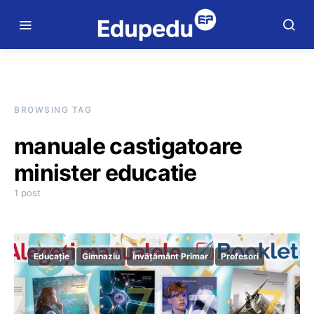
BROWSING TAG
manuale castigatoare
minister educatie
1 post
Educație
Gimnaziu
Învățământ Primar
Profesori