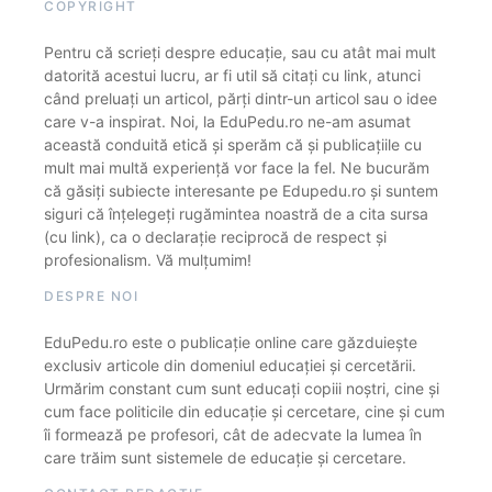
COPYRIGHT
Pentru că scrieți despre educație, sau cu atât mai mult
datorită acestui lucru, ar fi util să citați cu link, atunci
când preluați un articol, părți dintr-un articol sau o idee
care v-a inspirat. Noi, la EduPedu.ro ne-am asumat
această conduită etică și sperăm că și publicațiile cu
mult mai multă experiență vor face la fel. Ne bucurăm
că găsiți subiecte interesante pe Edupedu.ro și suntem
siguri că înțelegeți rugămintea noastră de a cita sursa
(cu link), ca o declarație reciprocă de respect și
profesionalism. Vă mulțumim!
DESPRE NOI
EduPedu.ro este o publicație online care găzduiește
exclusiv articole din domeniul educației și cercetării.
Urmărim constant cum sunt educați copiii noștri, cine și
cum face politicile din educație și cercetare, cine și cum
îi formează pe profesori, cât de adecvate la lumea în
care trăim sunt sistemele de educație și cercetare.