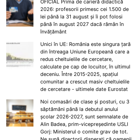
OFICIAL Prima de carieră didactică
2026: profesorii primesc cei 1.500 de
lei până la 31 august și îi pot folosi
până în august 2027 dacă rămân în
învățământ
Unici în UE: România este singura țară
din întreaga Uniune Europeană care a
redus cheltuielile de cercetare,
calculate pe cap de locuitor, în ultimul
deceniu. Între 2015-2025, spațiul
comunitar a crescut masiv cheltuielile
de cercetare - ultimele date Eurostat
Noi comasări de clase și posturi, cu 3
săptămâni până la debutul anului
școlar 2026-2027, sunt semnalate de
Alin Badea, prim-vicepreședinte USLI
Gorj: Ministerul o comite grav de tot.
Ne sună directorii disperați că oamenii