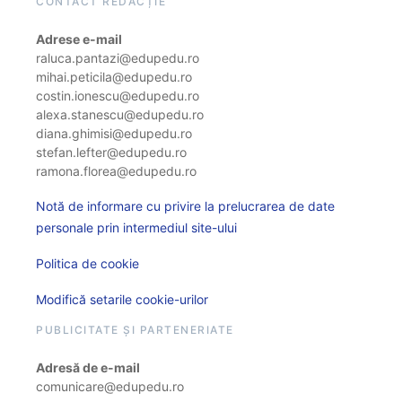
CONTACT REDACȚIE
Adrese e-mail
raluca.pantazi@edupedu.ro
mihai.peticila@edupedu.ro
costin.ionescu@edupedu.ro
alexa.stanescu@edupedu.ro
diana.ghimisi@edupedu.ro
stefan.lefter@edupedu.ro
ramona.florea@edupedu.ro
Notă de informare cu privire la prelucrarea de date
personale prin intermediul site-ului
Politica de cookie
Modifică setarile cookie-urilor
PUBLICITATE ȘI PARTENERIATE
Adresă de e-mail
comunicare@edupedu.ro