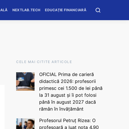
OALĂ
NEXTLAB.TECH
EDUCAȚIE FINANCIARĂ
CELE MAI CITITE ARTICOLE
OFICIAL Prima de carieră
didactică 2026: profesorii
primesc cei 1.500 de lei până
la 31 august și îi pot folosi
până în august 2027 dacă
rămân în învățământ
Profesorul Petruț Rizea: O
profesoară a luat nota 4.90