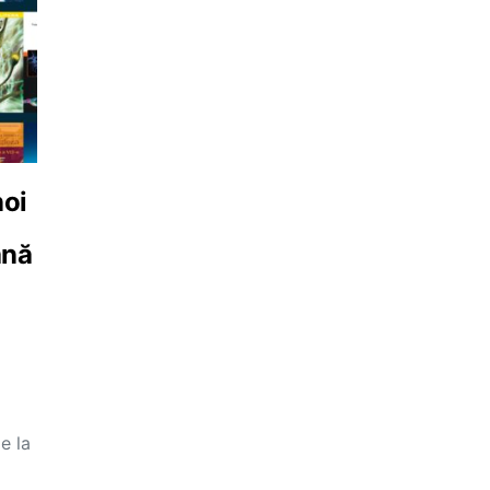
noi
ână
e la