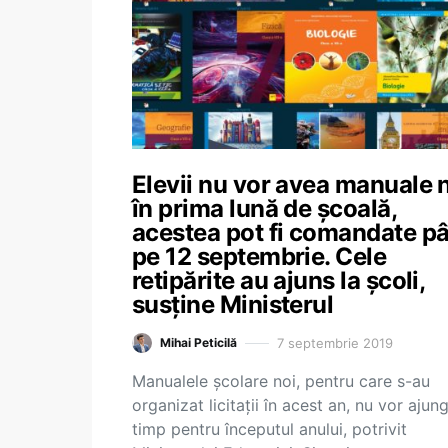
Elevii nu vor avea manuale 
în prima lună de şcoală,
acestea pot fi comandate p
pe 12 septembrie. Cele
retipărite au ajuns la şcoli,
susţine Ministerul
7 septembrie 2019
Mihai Peticilă
Manualele școlare noi, pentru care s-au
organizat licitaţii în acest an, nu vor ajung
timp pentru începutul anului, potrivit