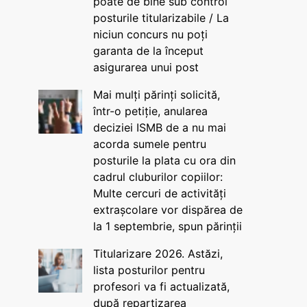
poate de bine sub control
posturile titularizabile / La
niciun concurs nu poți
garanta de la început
asigurarea unui post
Mai mulți părinți solicită,
într-o petiție, anularea
deciziei ISMB de a nu mai
acorda sumele pentru
posturile la plata cu ora din
cadrul cluburilor copiilor:
Multe cercuri de activități
extrașcolare vor dispărea de
la 1 septembrie, spun părinții
Titularizare 2026. Astăzi,
lista posturilor pentru
profesori va fi actualizată,
după repartizarea