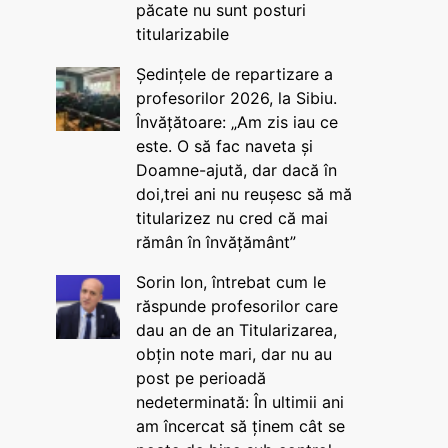
păcate nu sunt posturi
titularizabile
Ședințele de repartizare a
profesorilor 2026, la Sibiu.
Învățătoare: „Am zis iau ce
este. O să fac naveta și
Doamne-ajută, dar dacă în
doi,trei ani nu reușesc să mă
titularizez nu cred că mai
rămân în învățământ”
Sorin Ion, întrebat cum le
răspunde profesorilor care
dau an de an Titularizarea,
obțin note mari, dar nu au
post pe perioadă
nedeterminată: În ultimii ani
am încercat să ținem cât se