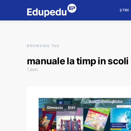
ȘTIRI
BROWSING TAG
manuale la timp in scoli
1 post
Gimnaziu
Știri