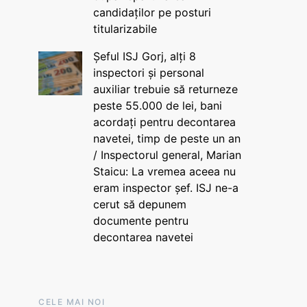
candidaților pe posturi
titularizabile
Șeful ISJ Gorj, alți 8
inspectori și personal
auxiliar trebuie să returneze
peste 55.000 de lei, bani
acordați pentru decontarea
navetei, timp de peste un an
/ Inspectorul general, Marian
Staicu: La vremea aceea nu
eram inspector șef. ISJ ne-a
cerut să depunem
documente pentru
decontarea navetei
CELE MAI NOI